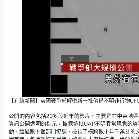
L
U
o
n
【有線新聞】美國戰爭部解密新一批俗稱不明非行物UF
a
m
d
u
e
t
d
e
:
公開的內容包括20多段近年的影片，主要是在中東地
4
7
.
資訊公開透明的指示，披露這批UAP不明異常現象的資
6
2
動，經過數十個部門協調，檢視了橫跨數十年千萬計的
%