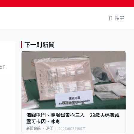
搜尋
下一則新聞
享
海關屯門、機場緝毒拘三人 29歲夫婦藏霹
靂可卡因、冰毒
2026年05月08日
新聞資訊
港聞