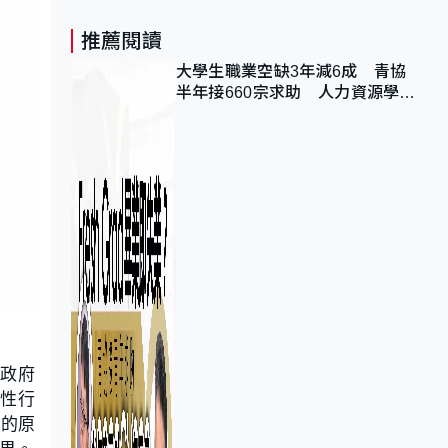
推薦閱讀
大學生職業空缺3年減6成 青協
半年接660宗求助 人力資源學
會：AI浪潮重整職位需求
對政府
史性行
泛的原