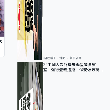
次
新聞資訊
港聞
首頁新聞
22中國人曼谷機場追星闖貴賓
室 強行登機遭拒 保安做歧視手
勢遭紀律處分