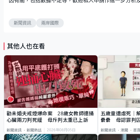
因有關，包括數據不足等，歡迎私人申請作進一步分析
新聞資訊
兩岸國際
其他人也在看
勸未婚夫戒煙爆命案 28歲女教師連捅
五歲童遭虐死｜
心臟兩刀判死緩 母斥判太重已上訴
纍纍 母認罪判囚
類案最惡劣
2026年08月05日
新聞資訊
新聞熱話
新聞資訊
港聞
首