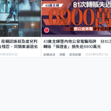
｜母親認誤殺及虐兒判
43歲主婦墮內地公安電騙陷阱 分81
告殘忍、同類案最惡劣
轉賬「保證金」損失近6900萬元
26年08月05日
2026年08月07日
新聞資訊
港聞
首頁新聞