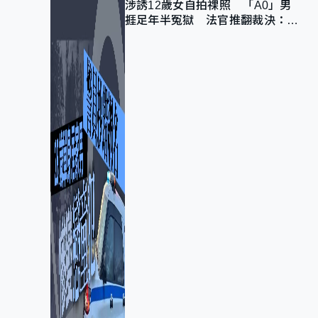
涉誘12歲女自拍祼照 「A0」男
捱足年半冤獄 法官推翻裁決：抄
錯標點