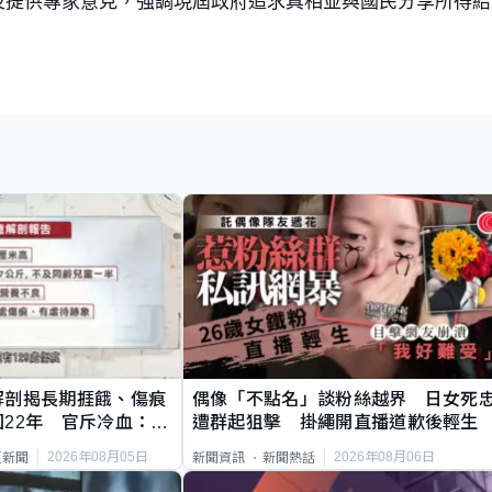
及提供專家意見，強調現屆政府追求真相並與國民分享所得結
解剖揭長期捱餓、傷痕
偶像「不點名」談粉絲越界 日女死
22年 官斥冷血：同
遭群起狙擊 掛繩開直播道歉後輕生
2026年08月05日
2026年08月06日
頁新聞
新聞資訊
新聞熱話