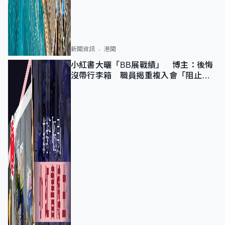
新聞資訊
港聞
小紅書大曬「BB展戰績」 博主：後悔
沒帶行李箱 職員揭重複入會「阻止唔
到」