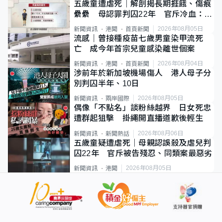
五歲童遭虐死｜解剖揭長期捱餓、傷痕
纍纍 母認罪判囚22年 官斥冷血：同
類案最惡劣
2026年08月05日
新聞資訊
港聞
首頁新聞
流感｜曾接種疫苗七歲男童染甲流死
亡 成今年首宗兒童感染離世個案
2026年08月04日
新聞資訊
港聞
首頁新聞
涉前年於新加坡機場傷人 港人母子分
別判囚半年、10日
2026年08月05日
新聞資訊
兩岸國際
偶像「不點名」談粉絲越界 日女死忠
遭群起狙擊 掛繩開直播道歉後輕生
2026年08月06日
新聞資訊
新聞熱話
五歲童疑遭虐死｜母親認誤殺及虐兒判
囚22年 官斥被告殘忍、同類案最惡劣
2026年08月05日
新聞資訊
港聞