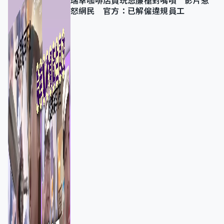
瑞幸咖啡店員玩忌廉槍對嘴噴 影片惹
怒網民 官方：已解僱違規員工