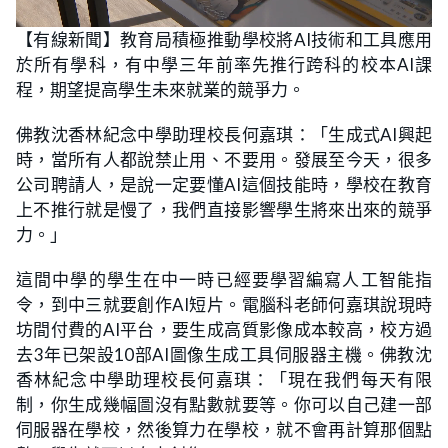
L
U
o
n
【有線新聞】教育局積極推動學校將AI技術和工具應用
a
m
d
u
於所有學科，有中學三年前率先推行跨科的校本AI課
e
t
d
e
:
程，期望提高學生未來就業的競爭力。
1
3
.
佛教沈香林紀念中學助理校長何嘉琪：「生成式AI興起
4
3
時，當所有人都說禁止用、不要用。發展至今天，很多
%
公司聘請人，是說一定要懂AI這個技能時，學校在教育
上不推行就是慢了，我們直接影響學生將來出來的競爭
力。」
這間中學的學生在中一時已經要學習編寫人工智能指
令，到中三就要創作AI短片。電腦科老師何嘉琪說現時
坊間付費的AI平台，要生成高質影像成本較高，校方過
去3年已架設10部AI圖像生成工具伺服器主機。佛教沈
香林紀念中學助理校長何嘉琪：「現在我們每天有限
制，你生成幾幅圖沒有點數就要等。你可以自己建一部
伺服器在學校，然後算力在學校，就不會再計算那個點