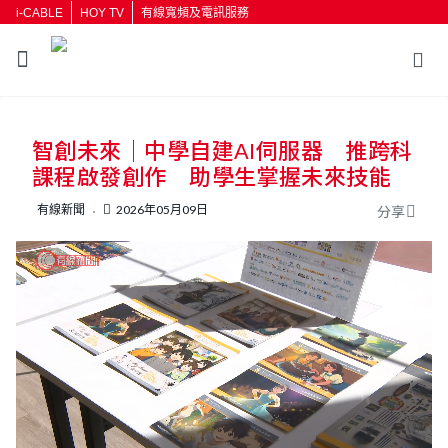
i-CABLE
HOY TV
有線寬頻及電訊服務
返回
智創未來｜中學自建AI伺服器 推跨科
按輸入鍵開始搜尋
課程啟發創作 助學生掌握未來技能
有線新聞
2026年05月09日
分享