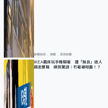
新聞資訊
港聞
首頁新聞
IKEA霸床玩手機瞓著 遭「無良」途人
踢走雙鞋 網民驚訝：冇著襪咁盡！？