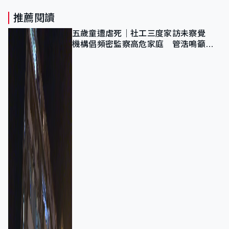
推薦閱讀
五歲童遭虐死｜社工三度家訪未察覺
機構倡頻密監察高危家庭 管浩鳴籲加
強跨部門協作