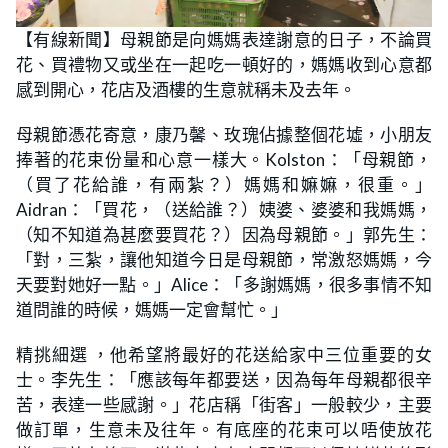
L
U
o
n
【有線新聞】母親節是向媽媽表達謝意的日子，不論買
a
m
d
u
花、買禮物又或坐在一起吃一頓好的，媽媽收到心意都
e
t
d
e
:
感到開心，花店及酒樓的生意就稱未及去年。
1
7
.
母親節憑花寄意，康乃馨、玫瑰佔據整個花墟，小朋友
6
5
捧著的花束份量和心意一樣大。Kolston：「母親節，
%
（買了花給誰，有兩紮？）媽媽和嫲嫲，很重。」
Aidran：「買花，（送給誰？）姨婆、婆婆和我媽媽，
（知不知道為甚麼要買花？）因為母親節。」郭先生：
「對，三紮，讓他知道今日是母親節，常激怒媽媽，今
天要對她好一點。」Alice：「多謝媽媽，很多事情不知
道問誰的時候，媽媽一定會幫忙。」
精挑細選 ，他希望將最好的花送給家中三位重要的女
士。李先生：「應該每年都要送，因為每年母親都很辛
苦，表達一些感謝。」花店稱「街客」一般較少，主要
做訂單，生意未及往年。有底座的花束可以唔使放花