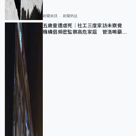
新聞資訊
新聞熱話
五歲童遭虐死｜社工三度家訪未察覺
機構倡頻密監察高危家庭 管浩鳴籲加
強跨部門協作