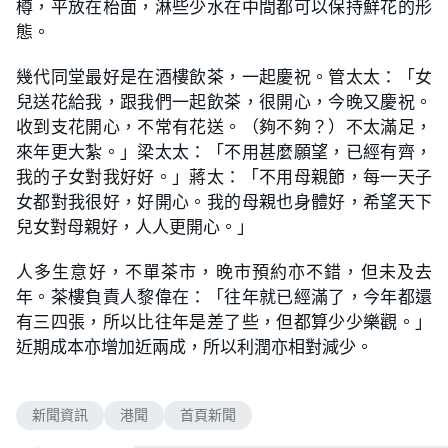
樽，平放在枱面，淋些少水在中間都可以保持鮮花的形
態。
幾代同堂最好是在酒樓飲茶，一起慶祝。管太太：「女
兒送花給我，跟我們一起飲茶，很開心，今晚又慶祝。
收到支花開心，不常有花送。（夠不夠？）不太滿足，
來年更大紮。」梁太太：「不用甚麼願望，已經有齊，
我的子女對我好好。」蔣太：「不用母親節，每一天子
女都對我很好，好開心。我的母親也身體好，希望天下
兒女對母親好，人人更開心。」
人多生意好，不單茶市，晚市預約亦不錯，但未及去
年。茶樓負責人黎偉在：「往年就已經滿了，今年都還
有三四張，所以比往年是差了些，但都算少少樂觀。」
近期成本亦增加近兩成，所以利潤亦相對減少。
新聞資訊
港聞
首頁新聞