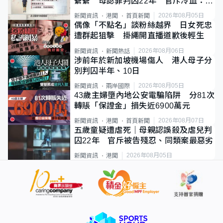
纍纍 母認罪判囚22年 官斥冷血：同
類案最惡劣
2026年08月05日
新聞資訊
港聞
首頁新聞
偶像「不點名」談粉絲越界 日女死忠
遭群起狙擊 掛繩開直播道歉後輕生
2026年08月06日
新聞資訊
新聞熱話
涉前年於新加坡機場傷人 港人母子分
別判囚半年、10日
2026年08月05日
新聞資訊
兩岸國際
43歲主婦墮內地公安電騙陷阱 分81次
轉賬「保證金」損失近6900萬元
2026年08月07日
新聞資訊
港聞
首頁新聞
五歲童疑遭虐死｜母親認誤殺及虐兒判
囚22年 官斥被告殘忍、同類案最惡劣
2026年08月05日
新聞資訊
港聞