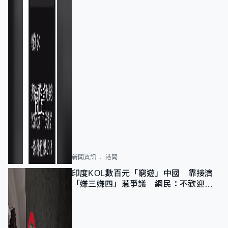
新聞資訊
港聞
印度KOL數百元「窮遊」中國 靠接濟
「嫌三嫌四」惹爭議 網民：不歡迎劣
質旅客