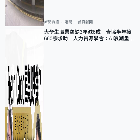
新聞資訊
港聞
首頁新聞
大學生職業空缺3年減6成 青協半年接
660宗求助 人力資源學會：AI浪潮重整
職位需求