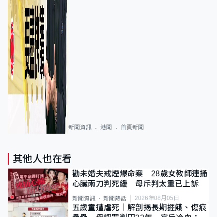
新聞資訊
港聞
首頁新聞
其他人也在看
勸未婚夫戒煙爆命案 28歲女教師連捅
心臟兩刀判死緩 母斥判太重已上訴
2026年08月05日
新聞資訊
新聞熱話
五歲童遭虐死｜解剖揭長期捱餓、傷痕