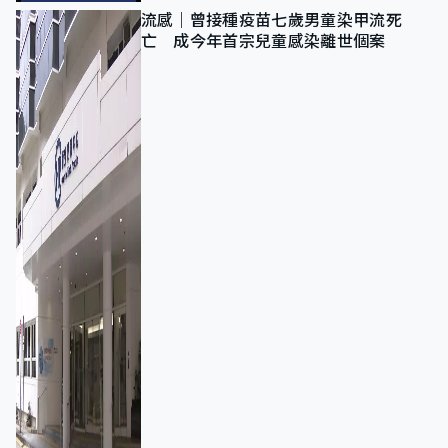
流感｜曾接種疫苗七歲男童染甲流死
亡 成今年首宗兒童感染離世個案