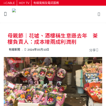
i-CABLE
HOY TV
有線寬頻及電訊服務
母親節｜花墟、酒樓稱生意遜去年 茶
樓負責人：成本增兩成利潤削
有線新聞
2026年05月10日
分享