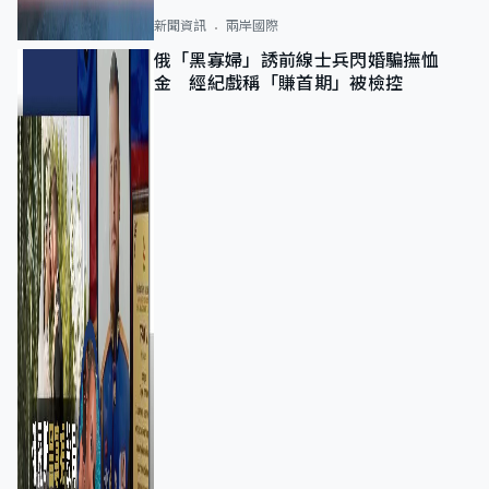
新聞資訊
兩岸國際
俄「黑寡婦」誘前線士兵閃婚騙撫恤
金 經紀戲稱「賺首期」被檢控