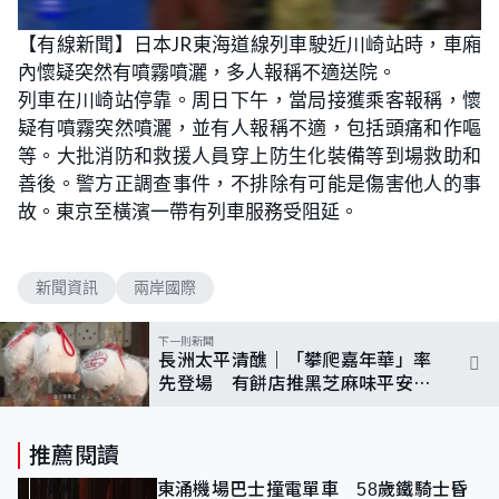
【有線新聞】日本JR東海道線列車駛近川崎站時，車廂
內懷疑突然有噴霧噴灑，多人報稱不適送院。
列車在川崎站停靠。周日下午，當局接獲乘客報稱，懷
疑有噴霧突然噴灑，並有人報稱不適，包括頭痛和作嘔
等。大批消防和救援人員穿上防生化裝備等到場救助和
善後。警方正調查事件，不排除有可能是傷害他人的事
故。東京至橫濱一帶有列車服務受阻延。
新聞資訊
兩岸國際
下一則新聞
長洲太平清醮｜「攀爬嘉年華」率
先登場 有餅店推黑芝麻味平安
包 冀特色商品帶動銷情
推薦閱讀
東涌機場巴士撞電單車 58歲鐵騎士昏