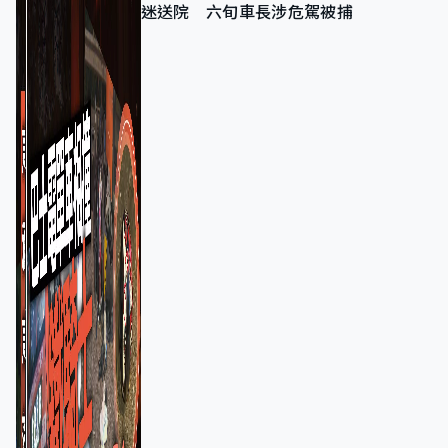
迷送院 六旬車長涉危駕被捕