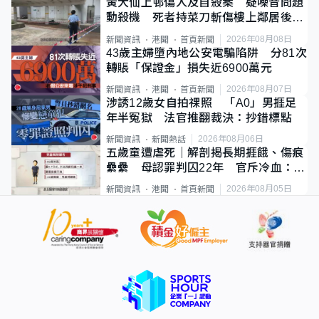
黃大仙上邨傷人及自殺案 疑噪音問題
動殺機 死者持菜刀斬傷樓上鄰居後墮
斃
2026年08月08日
新聞資訊
港聞
首頁新聞
43歲主婦墮內地公安電騙陷阱 分81次
轉賬「保證金」損失近6900萬元
2026年08月07日
新聞資訊
港聞
首頁新聞
涉誘12歲女自拍祼照 「A0」男捱足
年半冤獄 法官推翻裁決：抄錯標點
2026年08月06日
新聞資訊
新聞熱話
五歲童遭虐死｜解剖揭長期捱餓、傷痕
纍纍 母認罪判囚22年 官斥冷血：同
類案最惡劣
2026年08月05日
新聞資訊
港聞
首頁新聞