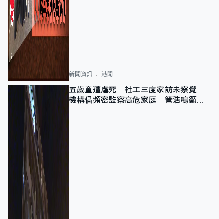
新聞資訊
港聞
五歲童遭虐死｜社工三度家訪未察覺
機構倡頻密監察高危家庭 管浩鳴籲加
強跨部門協作