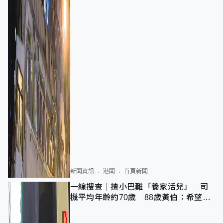
新聞資訊
港聞
首頁新聞
一線搜查｜揸小巴難「養家活兒」 司
機平均年齡約70歲 88歲黃伯：希望一
直揸落去