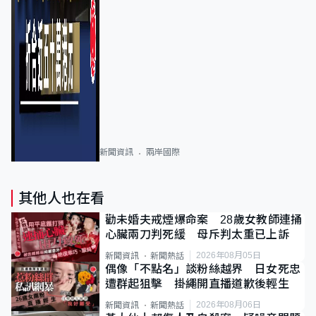
新聞資訊
兩岸國際
其他人也在看
勸未婚夫戒煙爆命案 28歲女教師連捅
心臟兩刀判死緩 母斥判太重已上訴
2026年08月05日
新聞資訊
新聞熱話
偶像「不點名」談粉絲越界 日女死忠
遭群起狙擊 掛繩開直播道歉後輕生
2026年08月06日
新聞資訊
新聞熱話