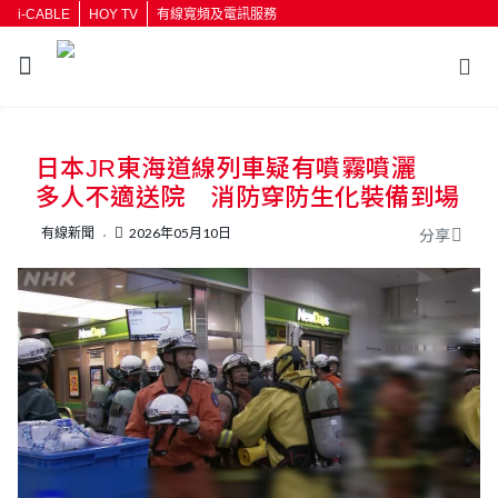
i-CABLE
HOY TV
有線寬頻及電訊服務
返回
日本JR東海道線列車疑有噴霧噴灑
按輸入鍵開始搜尋
多人不適送院 消防穿防生化裝備到場
有線新聞
2026年05月10日
分享