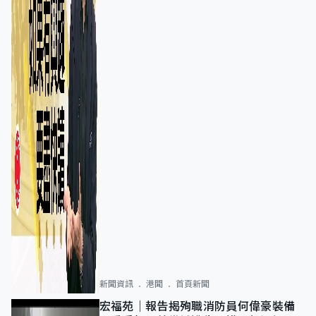
新聞資訊
港聞
首頁新聞
宏福苑｜報告揭殉職消防員何偉豪裝備