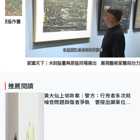
｜原版作畫
家國天下｜木刻版畫與原版同場展出 展現藝術家雕刻功力
推薦閱讀
黃大仙上邨命案｜警方：行兇者多次就
噪音問題與傷者爭執 曾提出調單位已
獲批