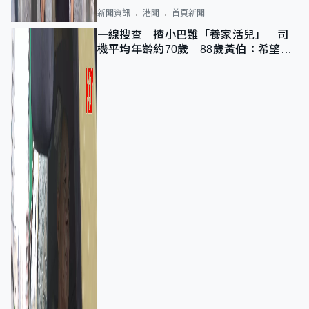
新聞資訊
港聞
首頁新聞
一線搜查｜揸小巴難「養家活兒」 司
機平均年齡約70歲 88歲黃伯：希望一
直揸落去