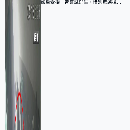
嚴重受損 曾嘗試逃生、惜別無選擇下
棄裝備墮樓