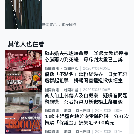
新聞資訊
兩岸國際
其他人也在看
勸未婚夫戒煙爆命案 28歲女教師連捅
心臟兩刀判死緩 母斥判太重已上訴
2026年08月05日
新聞資訊
新聞熱話
偶像「不點名」談粉絲越界 日女死忠
遭群起狙擊 掛繩開直播道歉後輕生
2026年08月06日
新聞資訊
新聞熱話
黃大仙上邨傷人及自殺案 疑噪音問題
動殺機 死者持菜刀斬傷樓上鄰居後墮
斃
2026年08月08日
新聞資訊
港聞
首頁新聞
43歲主婦墮內地公安電騙陷阱 分81次
轉賬「保證金」損失近6900萬元
2026年08月07日
新聞資訊
港聞
首頁新聞