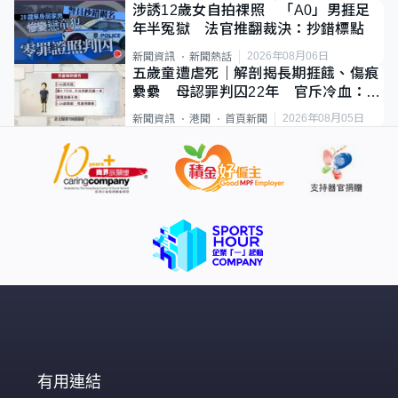
涉誘12歲女自拍祼照 「A0」男捱足
年半冤獄 法官推翻裁決：抄錯標點
2026年08月06日
新聞資訊
新聞熱話
五歲童遭虐死｜解剖揭長期捱餓、傷痕
纍纍 母認罪判囚22年 官斥冷血：同
類案最惡劣
2026年08月05日
新聞資訊
港聞
首頁新聞
有用連結