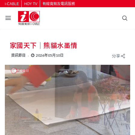
i-CABLE
HOY TV
有線寬頻及電訊服務
返回
家國天下｜熊貓水墨情
按輸入鍵開始搜尋
資訊節目
2026年05月10日
分享
L
U
o