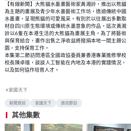
n
【有線新聞】大熊貓水墨畫藝術家黃湘詅，推出以熊貓
a
m
d
u
為主題的畫展及青少年水墨藝術工作坊，透過傳統中國
e
t
d
e
:
水墨畫，呈現熊貓的可愛風采。有別於以往展出多數取
1
.
材自四川原生態環境或傳統水墨意象的作品，這次黃湘
9
5
詅以6隻在本港生活的大熊貓為畫展主角。為了將藝術
%
與保育結合，畫作出售之淨收益將撥捐本地一間主題公
園，支持保育工作。
本集第二節訪問港區全國政協委員兼香港專業進修學校
校長陳卓禧，談談人工智能在內地及本港的實踐情況，
以及如何協作培育人才。
家國天下
新聞資訊
家國天下
資訊節目
其他集數