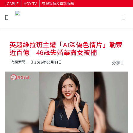
i-CABLE
HOY TV
有線寬頻及電訊服務
返回
英超維拉班主遭「AI深偽色情片」勒索
按輸入鍵開始搜尋
近百億 46歲失婚華裔女被捕
有線新聞
2026年05月11日
分享