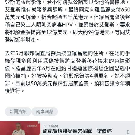
登斯的私密影像，若不付錢就公諸於世令他名譽掃地。
艾登斯惟有就範參與調解，最終同意向羅昌麗支付650
萬美元和解金，折合超過五千萬港元。但羅昌麗隨後聲
稱自己染上人類乳突病毒HPV，並歸咎於艾登斯，要求
將和解金額提高至12億美元，即大約94億港元，等同艾
登斯近半財產。
去年5月聯邦調查局探員搜查羅昌麗的住所，在她的手
機發現多段利用深偽技術將艾登斯移花接木的色情影
像。羅昌麗去年6月在紐約甘迺迪國際機場企圖潛逃中
國時被捕，她被控勒索、銷毀紀錄等4項罪名。她不認
罪，目前以50萬美元保釋要居家監禁，預料審訊今年稍
後進行。
新聞資訊
兩岸國際
下一則新聞
施紀賢稱接受逼宮挑戰 衛倩婷