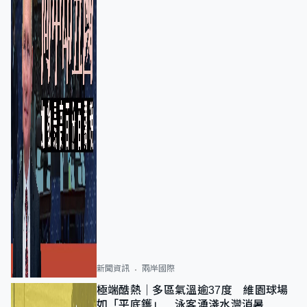
新聞資訊
兩岸國際
極端酷熱｜多區氣溫逾37度 維園球場
如「平底鑊」 泳客湧淺水灣消暑