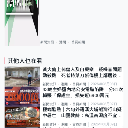
新聞資訊
港聞
首頁新聞
其他人也在看
黃大仙上邨傷人及自殺案 疑噪音問題
動殺機 死者持菜刀斬傷樓上鄰居後墮
斃
2026年08月08日
新聞資訊
港聞
首頁新聞
43歲主婦墮內地公安電騙陷阱 分81次
轉賬「保證金」損失近6900萬元
2026年08月07日
新聞資訊
港聞
首頁新聞
極端酷熱｜六旬外籍漢大埔船灣行山疑
中暑亡 山藝教練：高溫高濕度不宜遠
足
2026年08月09日
新聞資訊
港聞
首頁新聞