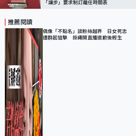
「讓步」要求制訂離任時間表
推薦閱讀
偶像「不點名」談粉絲越界 日女死忠
遭群起狙擊 掛繩開直播道歉後輕生