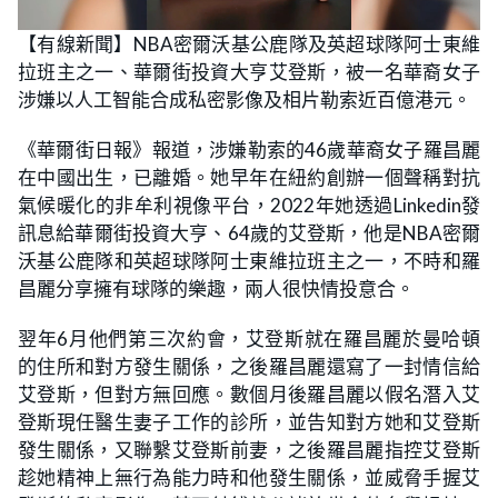
L
U
o
n
【有線新聞】NBA密爾沃基公鹿隊及英超球隊阿士東維
a
m
d
u
拉班主之一、華爾街投資大亨艾登斯，被一名華裔女子
e
t
d
e
:
涉嫌以人工智能合成私密影像及相片勒索近百億港元。
1
9
.
《華爾街日報》報道，涉嫌勒索的46歲華裔女子羅昌麗
8
7
在中國出生，已離婚。她早年在紐約創辦一個聲稱對抗
%
氣候暖化的非牟利視像平台，2022年她透過Linkedin發
訊息給華爾街投資大亨、64歲的艾登斯，他是NBA密爾
沃基公鹿隊和英超球隊阿士東維拉班主之一，不時和羅
昌麗分享擁有球隊的樂趣，兩人很快情投意合。
翌年6月他們第三次約會，艾登斯就在羅昌麗於曼哈頓
的住所和對方發生關係，之後羅昌麗還寫了一封情信給
艾登斯，但對方無回應。數個月後羅昌麗以假名潛入艾
登斯現任醫生妻子工作的診所，並告知對方她和艾登斯
發生關係，又聯繫艾登斯前妻，之後羅昌麗指控艾登斯
趁她精神上無行為能力時和他發生關係，並威脅手握艾