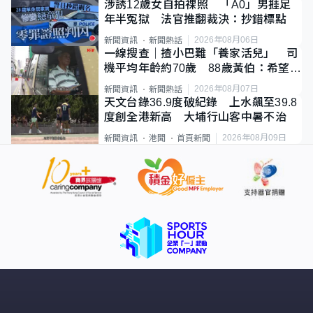
涉誘12歲女自拍祼照 「A0」男捱足
年半冤獄 法官推翻裁決：抄錯標點
2026年08月06日
新聞資訊
新聞熱話
一線搜查｜揸小巴難「養家活兒」 司
機平均年齡約70歲 88歲黃伯：希望一
直揸落去
2026年08月07日
新聞資訊
新聞熱話
天文台錄36.9度破紀錄 上水飆至39.8
度創全港新高 大埔行山客中暑不治
2026年08月09日
新聞資訊
港聞
首頁新聞