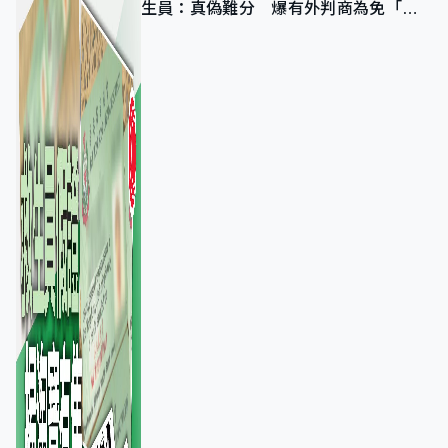
生員：真偽難分 爆有外判商為免「封
池」沒做足檢查