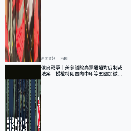
新聞資訊
港聞
俄烏戰爭｜美參議院高票通過對俄制裁
法案 授權特朗普向中印等五國加徵
100%關稅