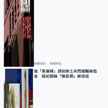
新聞資訊
新聞熱話
俄「黑寡婦」誘前線士兵閃婚騙撫恤
金 經紀戲稱「賺首期」被檢控