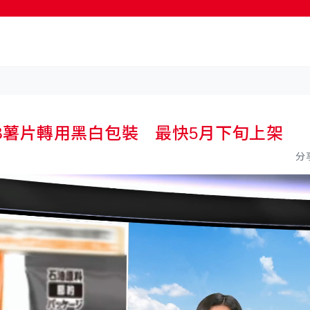
按輸入鍵開始搜尋
B薯片轉用黑白包裝 最快5月下旬上架
分