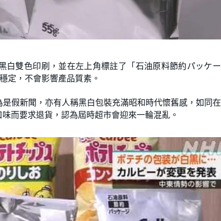
黑白雙色印刷，並在左上角標註了「石油原料節約パッケー
應穩定，不會影響產品質素。
為是假新聞，亦有人稱黑白包裝充滿昭和時代懷舊感，如同
口味而要求退貨，認為屆時超市會迎來一輪混亂。