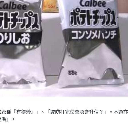
法都係『有得炒』」、「遲啲打完仗會唔會升值？」。不過
燒嗎」。