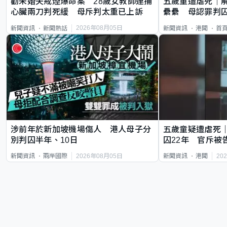
勸未婚夫戒煙爆命案 28歲女教師連捅
五歲童遭虐死｜
心臟兩刀判死緩 母斥判太重已上訴
纍纍 母認罪判囚
類案最惡劣
2026年08月05日
新聞資訊
新聞熱話
新聞資訊
港聞
首
涉前年於新加坡機場傷人 港人母子分
五歲童疑遭虐死
別判囚半年、10日
囚22年 官斥被
2026年08月05日
20
新聞資訊
兩岸國際
新聞資訊
港聞