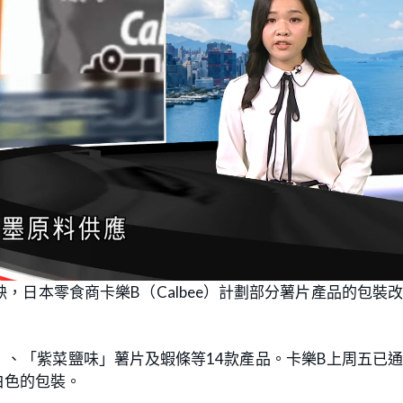
日本零食商卡樂B（Calbee）計劃部分薯片產品的包裝
、「紫菜鹽味」薯片及蝦條等14款產品。卡樂B上周五已
白色的包裝。
%