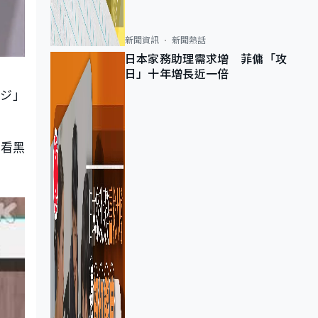
新聞資訊
新聞熱話
日本家務助理需求增 菲傭「攻
日」十年增長近一倍
ジ」
在看黑