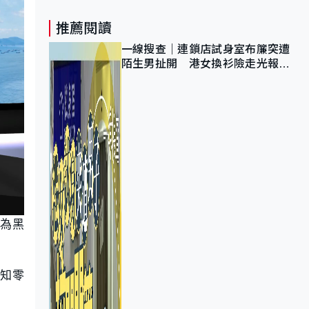
推薦閱讀
一線搜查｜連鎖店試身室布簾突遭
陌生男扯開 港女換衫險走光報
警 全港分店急換實體門
改為黑
通知零