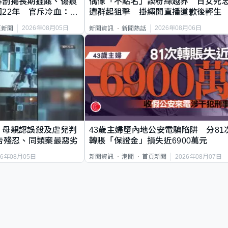
解剖揭長期捱餓、傷痕
偶像「不點名」談粉絲越界 日女死
22年 官斥冷血：同
遭群起狙擊 掛繩開直播道歉後輕生
2026年08月05日
2026年08月06日
頁新聞
新聞資訊
新聞熱話
｜母親認誤殺及虐兒判
43歲主婦墮內地公安電騙陷阱 分81
告殘忍、同類案最惡劣
轉賬「保證金」損失近6900萬元
26年08月05日
2026年08月07日
新聞資訊
港聞
首頁新聞