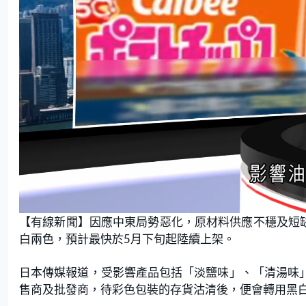
L
U
o
n
【有線新聞】因應中東局勢惡化，原材料供應不穩及短缺，
a
m
d
u
e
t
白兩色，預計最快於5月下旬起陸續上架。
d
e
:
9
5
.
日本傳媒報道，受影響產品包括「淡鹽味」、「清湯味」
4
5
售商及批發商，待彩色包裝的存貨沽清後，便會轉用黑