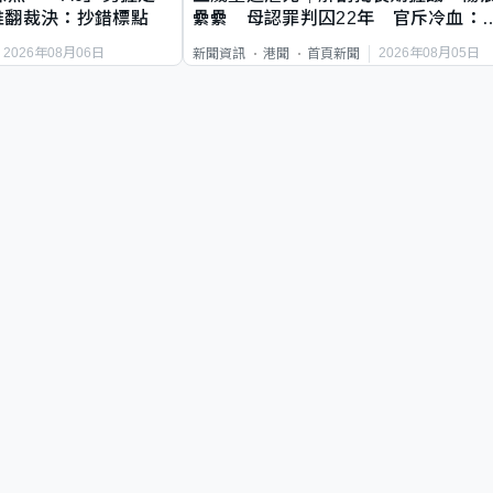
推翻裁決：抄錯標點
纍纍 母認罪判囚22年 官斥冷血：
類案最惡劣
2026年08月06日
2026年08月05日
新聞資訊
港聞
首頁新聞