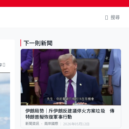
搜尋
下一則新聞
享
伊朗局勢｜斥伊朗反建議停火方案垃圾 傳
特朗普擬恢復軍事行動
2026年05月12日
新聞資訊
兩岸國際