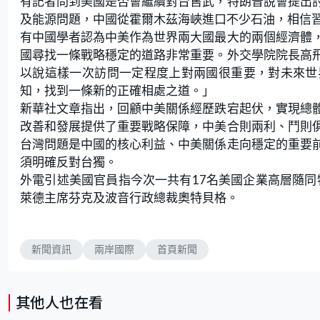
有記者問到美國是否會繼續對台售武，特朗普說會提出
及能源問題，中國從霍爾木茲海峽進口不少石油，相信
有中國學者認為中美作為世界兩大國最大的兩個經濟體
國尋找一條戰略穩定的道路非常重要。外交學院院長高
以說這樣一次訪問一定程度上對兩國很重要，對未來世
知，找到一條新的正確相處之道。」
新華社文章指出，回顧中美關係經歷跌宕起伏，實現總
改善和發展提供了重要戰略保障，中美合則兩利、鬥則
台灣問題是中國的核心利益、中美關係走向穩定的重要
須明確反對台獨。
外電引述美國官員指今次一共有17名美國企業高層隨同特
萊德主席芬克及波音行政總裁奧特貝格。
新聞資訊
兩岸國際
首頁新聞
其他人也在看