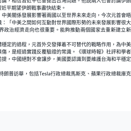
討論，相信習近平也會提出台灣問題。他說兩人也會討論伊
習近平期望伊朗戰事盡快結束。
，中美關係發展影響著兩國以至世界未來走向，今次元首會
飛：「中美之間如何互動對世界國際形勢的未來發展影響很
界政治經濟走向也很重要。能夠推動兩個國家去重新建立新
體穩定的過程，元首外交發揮着不可替代的戰略作用，為中
俱傷，是經過實踐反覆驗證的常識。《環球時報》社評和學
前提，中國絕對不會讓步，美國要認識到要維護台海和平穩
朗普訪華，包括Tesla行政總裁馬斯克、蘋果行政總裁庫