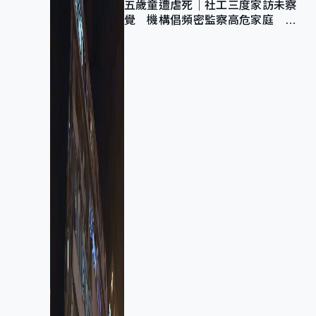
五歲童遭虐死｜社工三度家訪未察
覺 機構倡頻密監察高危家庭 管
浩鳴籲加強跨部門協作