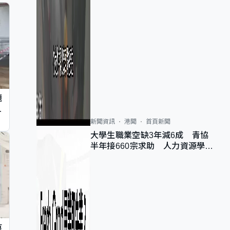
題
墮
新聞資訊
港聞
首頁新聞
大學生職業空缺3年減6成 青協
半年接660宗求助 人力資源學
會：AI浪潮重整職位需求
痕