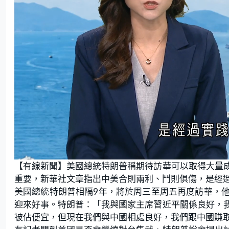
L
U
o
n
【有線新聞】美國總統特朗普稱期待訪華可以取得大量
a
m
d
u
e
t
重要，新華社文章指出中美合則兩利、鬥則俱傷，是經
d
e
:
美國總統特朗普相隔9年，將於周三至周五再度訪華，
2
6
.
迎來好事。特朗普：「我與國家主席習近平關係良好，
0
0
被佔便宜，但現在我們與中國相處良好，我們跟中國賺
%