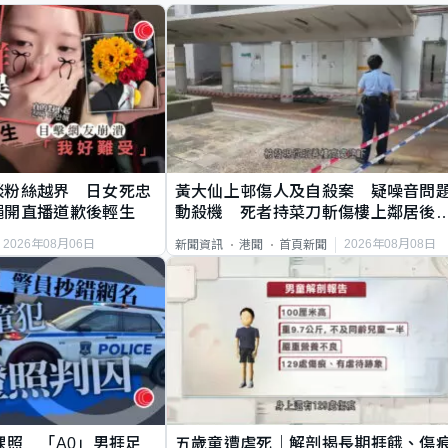
談粉絲越界 日女死忠
黃大仙上邨傷人及自殺案 疑噪音問
繩開直播道歉後輕生
動殺機 死者持菜刀斬傷樓上鄰居後
斃
2026年08月06日
2026年08月08日
新聞資訊
港聞
首頁新聞
祼照 「A0」男捱足
五歲童遭虐死｜解剖揭長期捱餓、傷