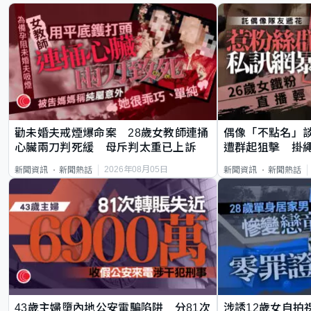
勸未婚夫戒煙爆命案 28歲女教師連捅
偶像「不點名」
心臟兩刀判死緩 母斥判太重已上訴
遭群起狙擊 掛
2026年08月05日
新聞資訊
新聞熱話
新聞資訊
新聞熱話
43歲主婦墮內地公安電騙陷阱 分81次
涉誘12歲女自拍