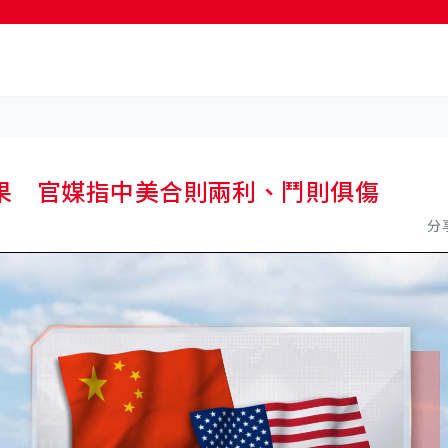
按輸入鍵開始搜尋
果 官媒指中美合則兩利、鬥則俱傷
分