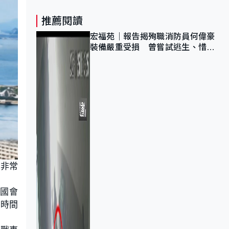
推薦閱讀
宏福苑｜報告揭殉職消防員何偉豪
裝備嚴重受損 曾嘗試逃生、惜別
無選擇下棄裝備墮樓
路非常
兩國會
長時間