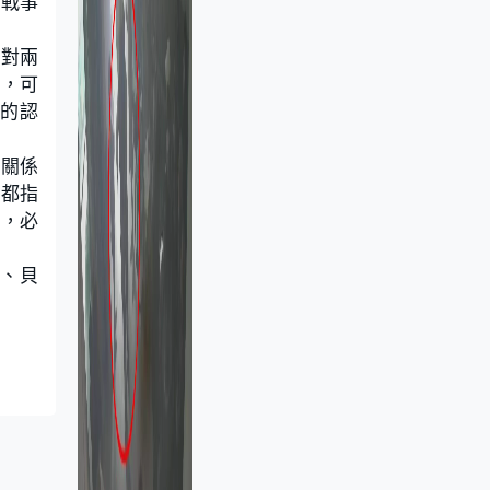
朗戰事
晤對兩
大，可
的認
美關係
者都指
定，必
克、貝