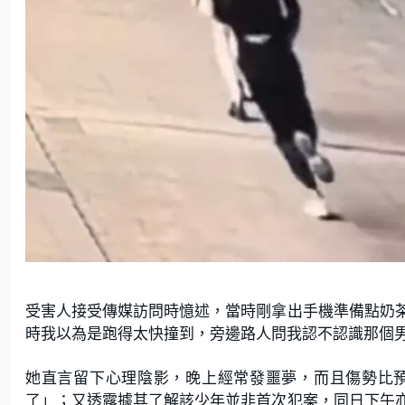
受害人接受傳媒訪問時憶述，當時剛拿出手機準備點奶
時我以為是跑得太快撞到，旁邊路人問我認不認識那個
她直言留下心理陰影，晚上經常發噩夢，而且傷勢比
了」；又透露據其了解該少年並非首次犯案，同日下午