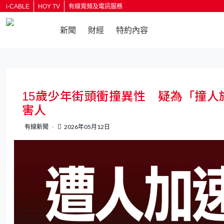
i-CABLE
HOY TV
有線寬頻及電訊服務
新聞
財經
特約內容
返回
15歲少年街頭衝撞異性 疑為「撞
害人
有線新聞
2026年05月12日