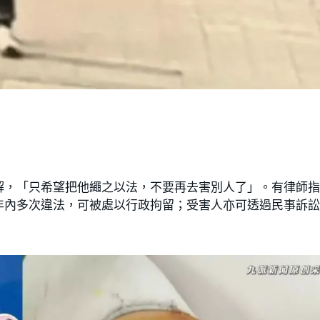
解，「只希望把他繩之以法，不要再去害別人了」。有律師
年內多次違法，可被處以行政拘留；受害人亦可透過民事訴