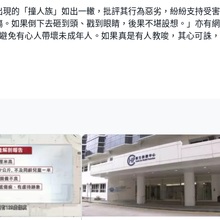
出現的「撞人族」如出一轍，批評其行為惡劣，紛紛支持受
傷。如果倒下去砸到頭、戳到眼睛，後果不堪設想。」亦有
，避免有心人帶壞未成年人。如果真是有人教唆，其心可誅