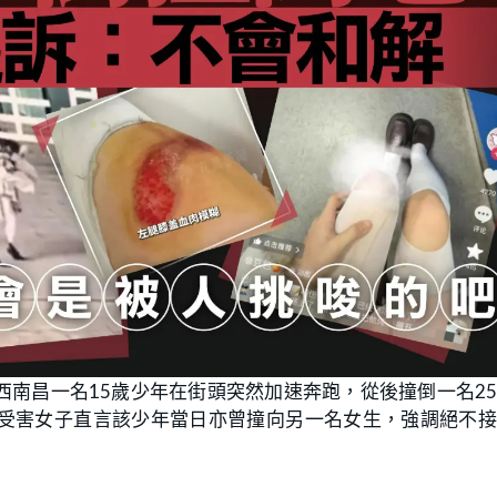
南昌一名15歲少年在街頭突然加速奔跑，從後撞倒一名2
受害女子直言該少年當日亦曾撞向另一名女生，強調絕不接