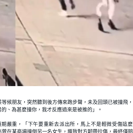
茶等候朋友，突然聽到後方傳來跑步聲，未及回頭已被撞飛
男的、為甚麼撞你，我才反應過來是被推的」。
預期嚴重，「下午要重新去派出所，馬上不是輕微受傷這麼
亦曾在某商場撞倒另一名女生，導致對方韌帶拉傷，最終僅