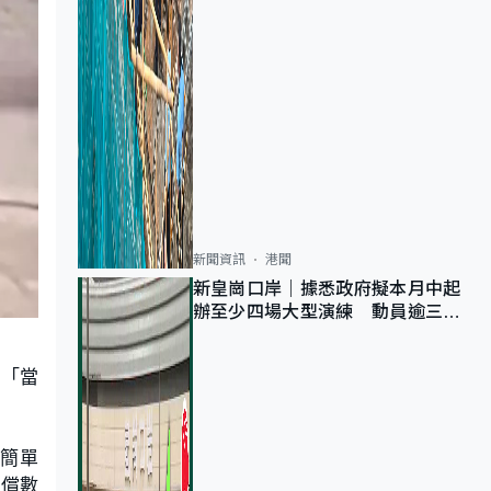
新聞資訊
港聞
新皇崗口岸｜據悉政府擬本月中起
辦至少四場大型演練 動員逾三萬
公務員人次測試
，「當
簡單
賠償數