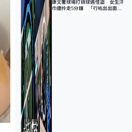
康文署球場打排球遇怪盜 女生汗
巾遭拎走5分鐘 「行咗出出面唔
知做乜」