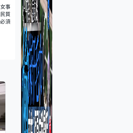
害女事
網民質
，必須