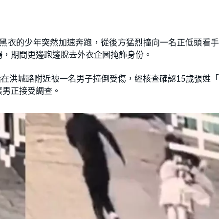
穿黑衣的少年突然加速奔跑，從後方猛烈撞向一名正低頭看
場，期間更邊跑邊脫去外衣企圖掩飾身份。
指在洪城路附近被一名男子撞倒受傷，經核查確認15歲張姓
張男正接受調查。