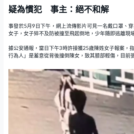
疑為慣犯 事主：絕不和解
事發於5月9日下午，網上流傳影片可見一名戴口罩、
女子，女子猝不及防被撞至飛起倒地，少年隨即逃離現
據公安通報，當日下午3時許接獲25歲陳姓女子報案，
行為人」是蓄意從背後撞倒陳女，致其膝部輕傷，目前