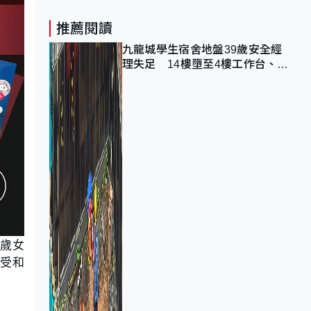
推薦閱讀
九龍城學生宿舍地盤39歲安全經
理失足 14樓墮至4樓工作台、送
院不治
5歲女
受和