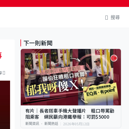
搜尋
下一則新聞
再
享
有片｜長者搭車手機大聲播片 粗口辱罵勸
阻乘客 網民籲向港鐵舉報：可罰$5000
2026年05月12日
新聞資訊
新聞熱話