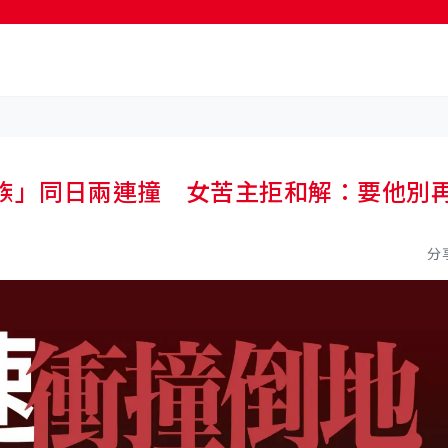
按輸入鍵開始搜尋
人族」同日兩連撞 女苦主拒和解：要他別
分