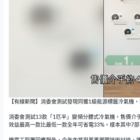
L
U
o
n
【有線新聞】消委會測試發現同獲1級能源標籤冷氣機，
a
m
d
u
e
t
d
e
:
消委會測試13款「1匹半」變頻分體式冷氣機，售價介乎約
7
3
.
效益最高一款比最低一款全年可省電33%。樣本其中7
1
7
%
機電工程署回應報告，今年內將與業界展開技術討論，