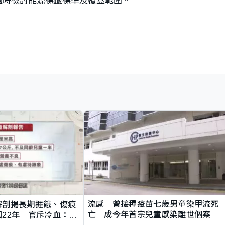
流感｜曾接種疫苗七歲男童染甲流死
解剖揭長期捱餓、傷痕
亡 成今年首宗兒童感染離世個案
22年 官斥冷血：同