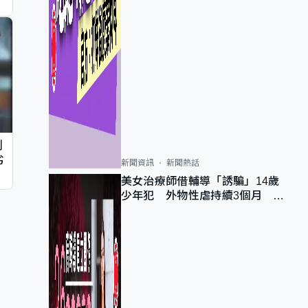
判
劣
新聞資訊
新聞熱話
美女治療師借輔導「誘騙」14歲
少年犯 外物性虐持續3個月 受
害者母：要保護其他人