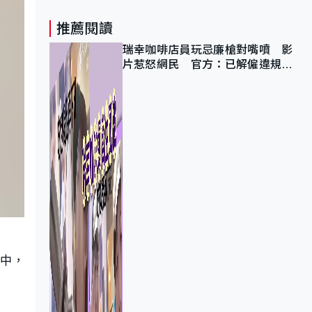
推薦閱讀
瑞幸咖啡店員玩忌廉槍對嘴噴 影
片惹怒網民 官方：已解僱違規員
工
試中，