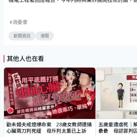
消委會
新聞資訊
港聞
其他人也在看
勸未婚夫戒煙爆命案 28歲女教師連捅
五歲童遭虐死｜
心臟兩刀判死緩 母斥判太重已上訴
纍纍 母認罪判囚