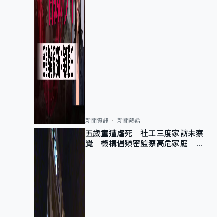
新聞資訊
新聞熱話
五歲童遭虐死｜社工三度家訪未察
覺 機構倡頻密監察高危家庭 管
浩鳴籲加強跨部門協作