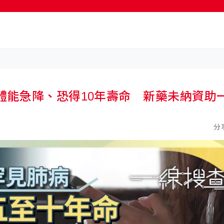
體能急降、恐得10年壽命 新藥未納資助
分