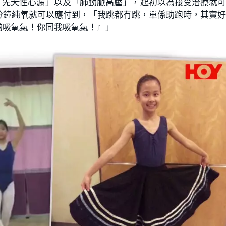
斷出有「先天性心漏」以及「肺動脈高壓」，起初以為接受治療就
分鐘純氧就可以應付到，「我跳都冇跳，單係助跑時，其實
啲吸氧氣！你同我吸氧氣！』」