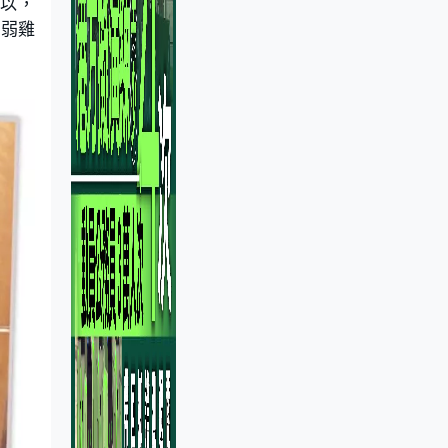
可以，
好弱雞