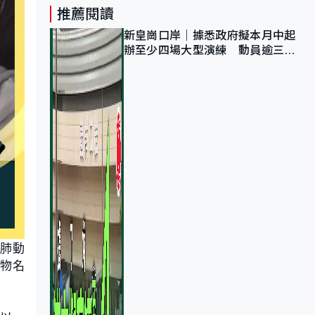
推薦閱讀
新皇崗口岸｜據悉政府擬本月中起
辦至少四場大型演練 動員逾三萬
公務員人次測試
「肺動
藥物名