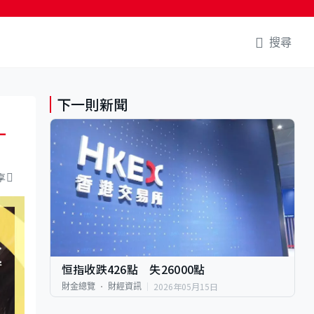
搜尋
下一則新聞
一
享
恒指收跌426點 失26000點
2026年05月15日
財金總覽
財經資訊