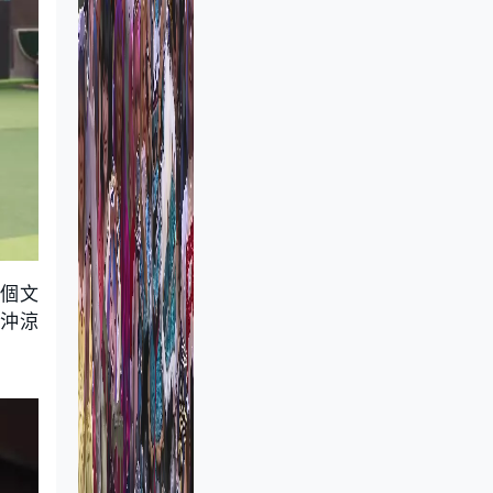
三個文
佢沖涼