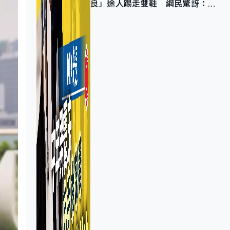
良」途人踢走雙鞋 網民驚訝：冇
著襪咁盡！？