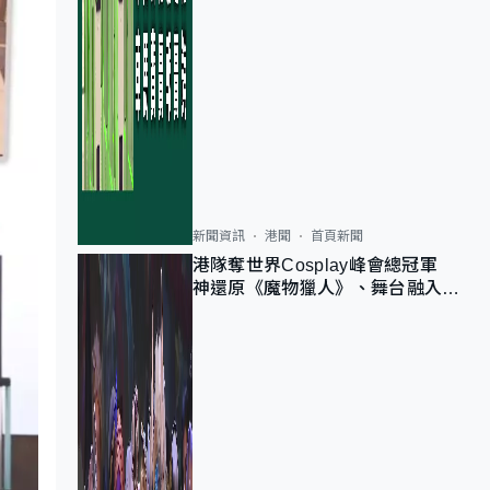
新聞資訊
港聞
首頁新聞
港隊奪世界Cosplay峰會總冠軍
神還原《魔物獵人》、舞台融入獅
子山 參賽者：讓大家認識香港