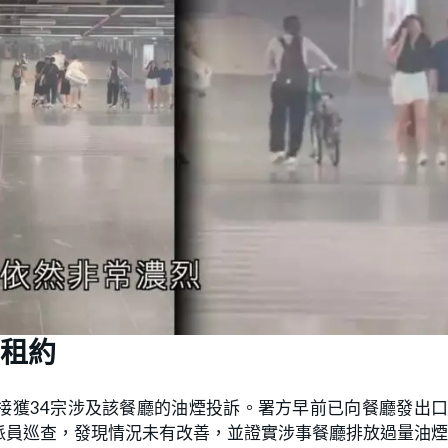
租約
接獲34宗涉及該餐廳的油煙投訴。署方早前已向餐廳發出
派員巡查，發現情況未有改善，並證實涉事餐廳排放過量油