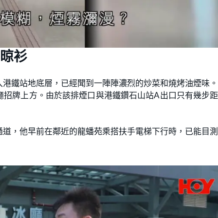
晾衫
入港鐵站地底層，已經聞到一陣陣濃烈的炒菜和燒烤油煙味
廳招牌上方。由於該排煙口與港鐵鑽石山站A出口只有幾步
通道，他早前在鄰近的龍蟠苑乘搭扶手電梯下行時，已能目