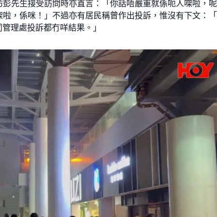
坊彭先生接受訪問時亦直言：「你話唔嚴重就係呃人㗎啦，
㗎啦，係咪！」不過亦有居民稱曾作出投訴，惟沒有下文：
同管理處投訴都冇咩結果。」