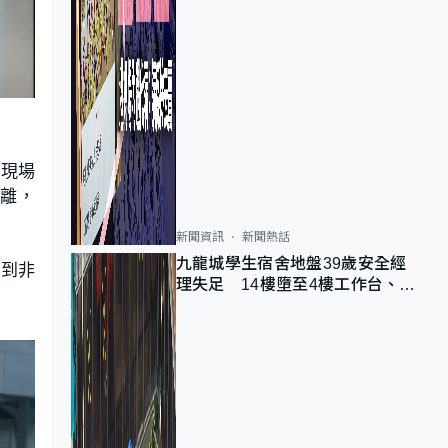
。現場
距離，
新聞資訊
新聞熱話
九龍城學生宿舍地盤39歲安全經
測到非
理失足 14樓墮至4樓工作台、送
院不治