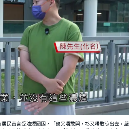
有居民直言受油煙圍困，「窗又唔敢開，衫又唔敢晾出去，