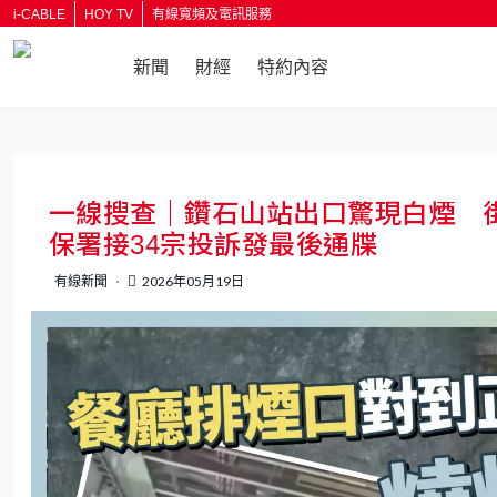
i-CABLE
HOY TV
有線寬頻及電訊服務
新聞
財經
特約內容
返回
一線搜查｜鑽石山站出口驚現白煙 
保署接34宗投訴發最後通牒
有線新聞
2026年05月19日