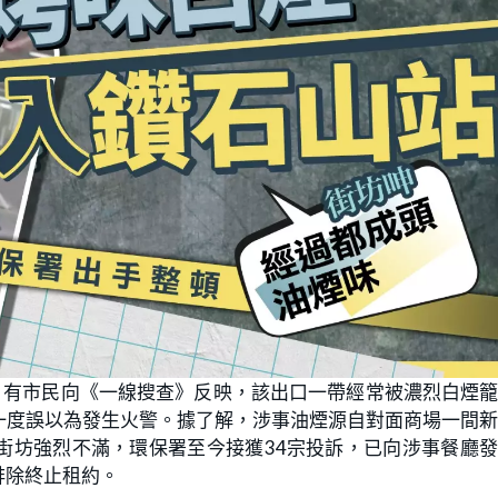
，有市民向《一線搜查》反映，該出口一帶經常被濃烈白煙
一度誤以為發生火警。據了解，涉事油煙源自對面商場一間
街坊強烈不滿，環保署至今接獲34宗投訴，已向涉事餐廳
排除終止租約。