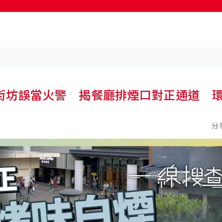
按輸入鍵開始搜尋
街坊誤當火警 揭餐廳排煙口對正通道 
分