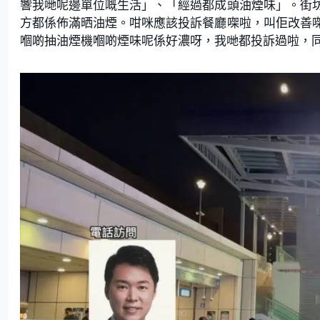
響我哋呢邊單位嘅生活」、「經過都成頭油煙味」。街
方都係佈滿晒油煙。咁咪應該投訴餐廳㗎啦，叫佢改善
嗰啲抽油煙機嗰啲煙味呢係好濃呀，我哋都投訴過啦，