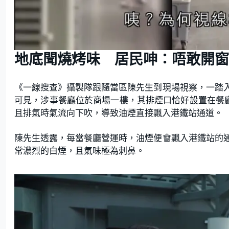
地底聞燒烤味 居民呻：唔敢開窗
《一線搜查》攝製隊跟隨當區陳先生到現場視察，一踏
可見，涉事餐廳位於商場一樓，其排煙口恰好設置在餐
且排氣時氣流向下吹，導致油煙直接飄入港鐵站通道。
陳先生透露，每當餐廳營運時，油煙便會飄入港鐵站的
常濃烈的白煙，且氣味極為刺鼻。