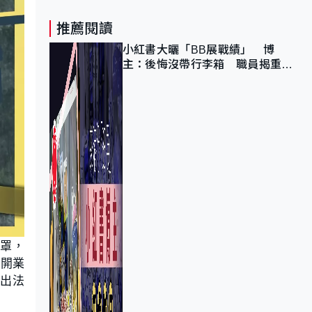
推薦閱讀
小紅書大曬「BB展戰績」 博
主：後悔沒帶行李箱 職員揭重複
入會「阻止唔到」
籠罩，
新開業
發出法