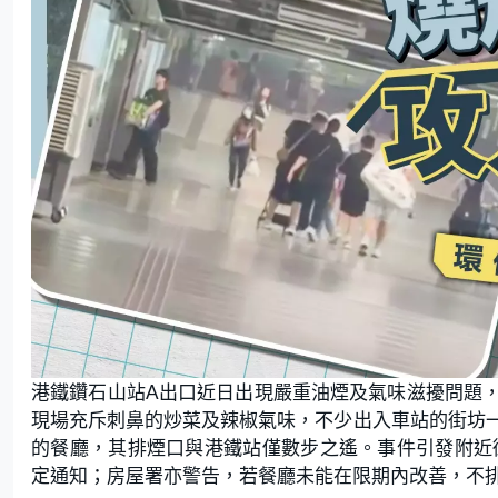
港鐵鑽石山站A出口近日出現嚴重油煙及氣味滋擾問題
現場充斥刺鼻的炒菜及辣椒氣味，不少出入車站的街坊
的餐廳，其排煙口與港鐵站僅數步之遙。事件引發附近
定通知；房屋署亦警告，若餐廳未能在限期內改善，不