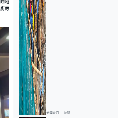
呢啲地
「廚房
新聞資訊
港聞