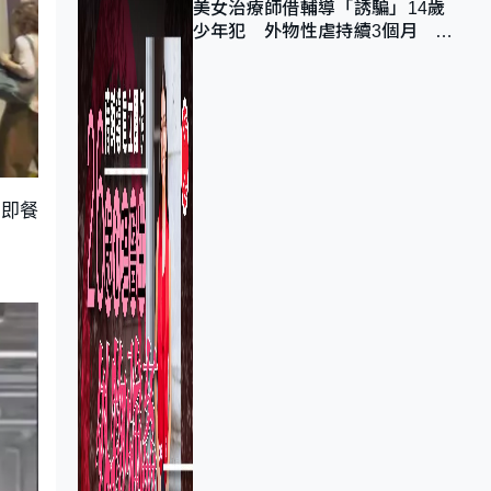
美女治療師借輔導「誘騙」14歲
少年犯 外物性虐持續3個月 受
害者母：要保護其他人
、即餐