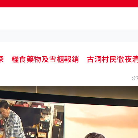
按輸入鍵開始搜尋
深 糧食藥物及雪櫃報銷 古洞村民徹夜
分