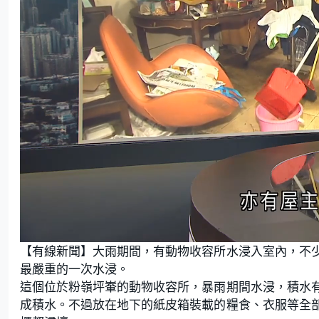
L
U
o
n
【有線新聞】大雨期間，有動物收容所水浸入室內，不
a
m
d
u
e
t
最嚴重的一次水浸。
d
e
:
這個位於粉嶺坪輋的動物收容所，暴雨期間水浸，積水
1
5
.
成積水。不過放在地下的紙皮箱裝載的糧食、衣服等全
4
8
%