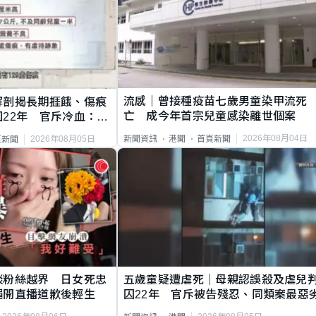
流感｜曾接種疫苗七歲男童染甲流死
解剖揭長期捱餓、傷痕
亡 成今年首宗兒童感染離世個案
22年 官斥冷血：同
2026年08月04日
新聞資訊
港聞
首頁新聞
2026年08月05日
頁新聞
談粉絲越界 日女死忠
五歲童疑遭虐死｜母親認誤殺及虐兒
繩開直播道歉後輕生
囚22年 官斥被告殘忍、同類案最惡