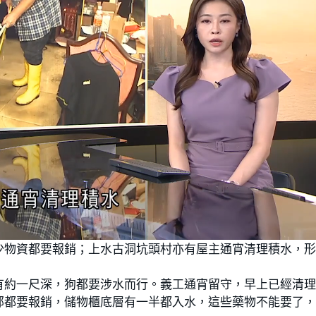
少物資都要報銷；上水古洞坑頭村亦有屋主通宵清理積水，
有約一尺深，狗都要涉水而行。義工通宵留守，早上已經清
部都要報銷，儲物櫃底層有一半都入水，這些藥物不能要了