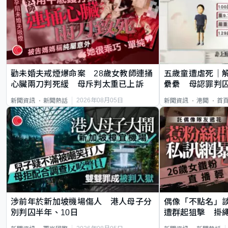
勸未婚夫戒煙爆命案 28歲女教師連捅
五歲童遭虐死｜
心臟兩刀判死緩 母斥判太重已上訴
纍纍 母認罪判囚
類案最惡劣
2026年08月05日
新聞資訊
新聞熱話
新聞資訊
港聞
首
涉前年於新加坡機場傷人 港人母子分
偶像「不點名」
別判囚半年、10日
遭群起狙擊 掛