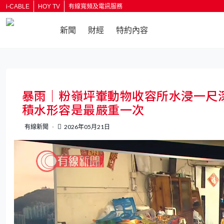
i-CABLE
HOY TV
有線寬頻及電訊服務
新聞
財經
特約內容
返回
暴雨｜粉嶺坪輋動物收容所水浸一尺
積水形容是最嚴重一次
有線新聞
2026年05月21日