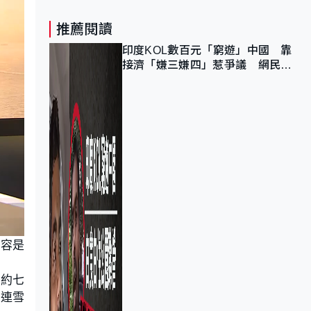
推薦閱讀
印度KOL數百元「窮遊」中國 靠
接濟「嫌三嫌四」惹爭議 網民：
不歡迎劣質旅客
形容是
理約七
，連雪