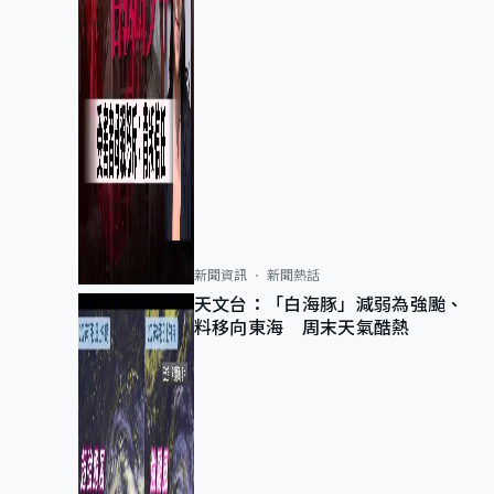
新聞資訊
新聞熱話
天文台：「白海豚」減弱為強颱、
料移向東海 周末天氣酷熱