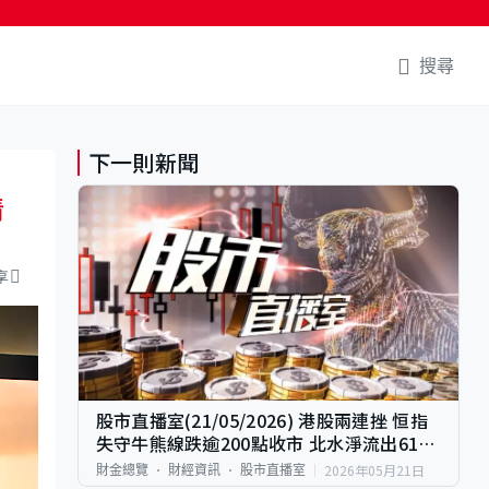
搜尋
下一則新聞
清
享
股市直播室(21/05/2026) 港股兩連挫 恒指
失守牛熊線跌逾200點收市 北水淨流出61億
元
2026年05月21日
財金總覽
財經資訊
股市直播室