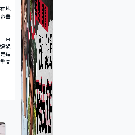
所有地
，電器
但一直
他遇過
就是這
已墊高