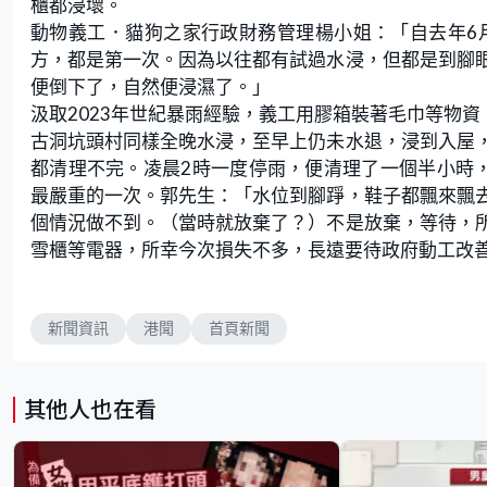
櫃都浸壞。
動物義工．貓狗之家行政財務管理楊小姐：「自去年6
方，都是第一次。因為以往都有試過水浸，但都是到腳
便倒下了，自然便浸濕了。」
汲取2023年世紀暴雨經驗，義工用膠箱裝著毛巾等物
古洞坑頭村同樣全晚水浸，至早上仍未水退，浸到入屋
都清理不完。凌晨2時一度停雨，便清理了一個半小時
最嚴重的一次。郭先生：「水位到腳踭，鞋子都飄來飄
個情況做不到。（當時就放棄了？）不是放棄，等待，
雪櫃等電器，所幸今次損失不多，長遠要待政府動工改
新聞資訊
港聞
首頁新聞
其他人也在看