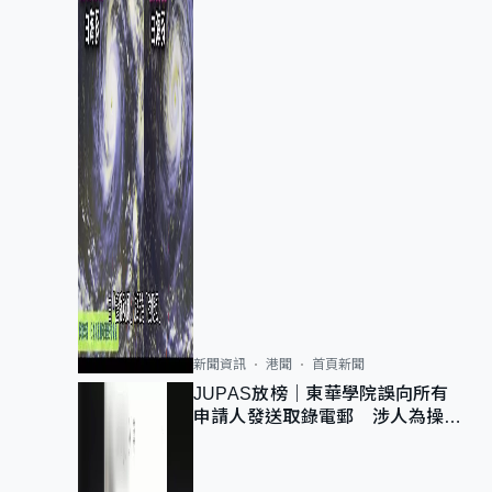
新聞資訊
港聞
首頁新聞
JUPAS放榜｜東華學院誤向所有
申請人發送取錄電郵 涉人為操作
疏忽、影響11,139人