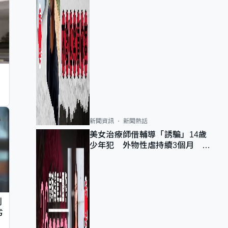
新聞資訊
新聞熱話
美女治療師借輔導「誘騙」14歲
少年犯 外物性虐持續3個月 受
害者母：要保護其他人
判
劣