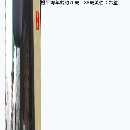
機平均年齡約70歲 88歲黃伯：希望一
直揸落去