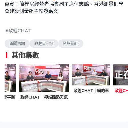
n
嘉賓：簡樸房經營者協會副主席何志鵬、香港測量師學
a
m
d
u
會建築測量組主席黎嘉文
e
t
d
e
:
2
.
5
政經CHAT
3
%
新聞資訊
政經CHAT
資訊節目
其他集數
正
政經CHAT｜網約車
政經C
態旅遊平衡
政經CHAT｜極端酷熱天氣