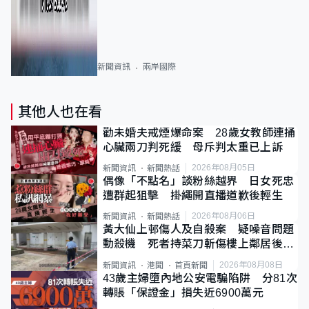
新聞資訊
兩岸國際
其他人也在看
勸未婚夫戒煙爆命案 28歲女教師連捅
心臟兩刀判死緩 母斥判太重已上訴
2026年08月05日
新聞資訊
新聞熱話
偶像「不點名」談粉絲越界 日女死忠
遭群起狙擊 掛繩開直播道歉後輕生
2026年08月06日
新聞資訊
新聞熱話
黃大仙上邨傷人及自殺案 疑噪音問題
動殺機 死者持菜刀斬傷樓上鄰居後墮
斃
2026年08月08日
新聞資訊
港聞
首頁新聞
43歲主婦墮內地公安電騙陷阱 分81次
轉賬「保證金」損失近6900萬元