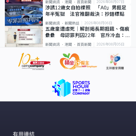
2026年08月07日
新聞資訊
港聞
首頁新聞
涉誘12歲女自拍祼照 「A0」男捱足
年半冤獄 法官推翻裁決：抄錯標點
2026年08月06日
新聞資訊
新聞熱話
五歲童遭虐死｜解剖揭長期捱餓、傷痕
纍纍 母認罪判囚22年 官斥冷血：同
類案最惡劣
2026年08月05日
新聞資訊
港聞
首頁新聞
有用連結