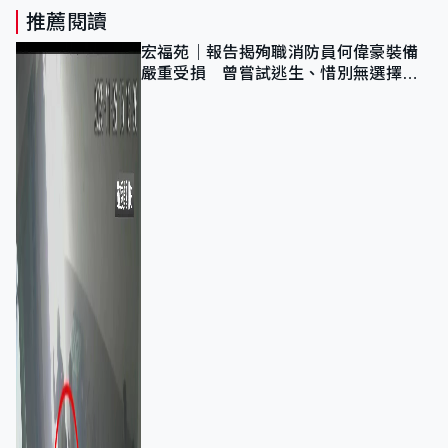
推薦閱讀
宏福苑｜報告揭殉職消防員何偉豪裝備
嚴重受損 曾嘗試逃生、惜別無選擇下
棄裝備墮樓