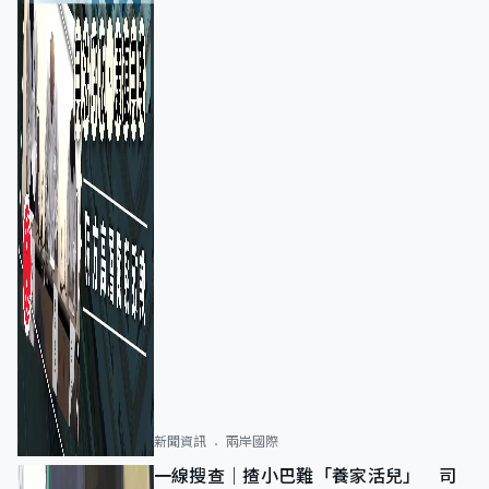
新聞資訊
兩岸國際
一線搜查｜揸小巴難「養家活兒」 司