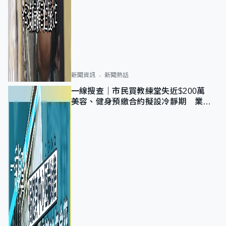
新聞資訊
新聞熱話
一線搜查｜市民買教練堂失近$200萬
美容、健身預繳合約擬設冷靜期 業界
憂退款計法對商戶不公