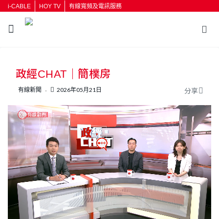
i-CABLE
HOY TV
有線寬頻及電訊服務
返回
政經CHAT｜簡樸房
按輸入鍵開始搜尋
有線新聞
2026年05月21日
分享
L
U
o