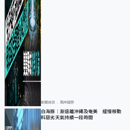
新聞資訊
兩岸國際
白海豚｜漸遠離沖繩及奄美 緩慢移動
料惡劣天氣持續一段時間