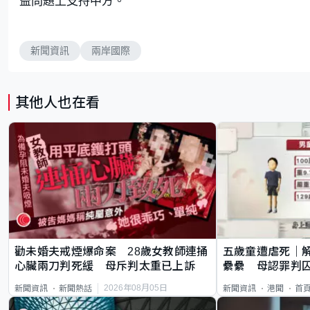
益問題上支持中方。
新聞資訊
兩岸國際
其他人也在看
勸未婚夫戒煙爆命案 28歲女教師連捅
五歲童遭虐死｜
心臟兩刀判死緩 母斥判太重已上訴
纍纍 母認罪判囚
類案最惡劣
2026年08月05日
新聞資訊
新聞熱話
新聞資訊
港聞
首