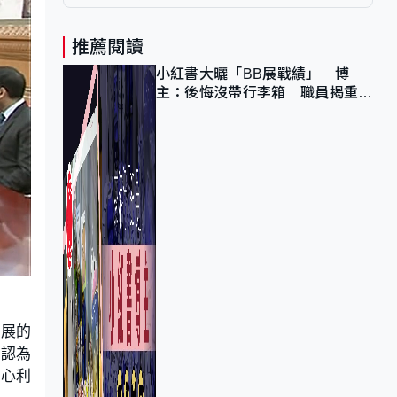
推薦閱讀
小紅書大曬「BB展戰績」 博
主：後悔沒帶行李箱 職員揭重複
入會「阻止唔到」
發展的
，認為
核心利