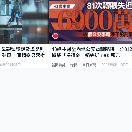
｜母親認誤殺及虐兒判
43歲主婦墮內地公安電騙陷阱 分81
告殘忍、同類案最惡劣
轉賬「保證金」損失近6900萬元
26年08月05日
2026年08月07日
新聞資訊
港聞
首頁新聞