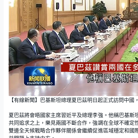
L
U
o
n
【有線新聞】巴基斯坦總理夏巴茲明日起正式訪問中國
a
m
d
u
e
t
d
e
:
夏巴茲將會晤國家主席習近平及總理李強。他稱巴基斯
5
2
.
共同追求之上，樂見兩國不斷合作，強調在全球不確定
9
4
雙邊全天候戰略合作夥伴關係會繼續促進區域穩定和國
%