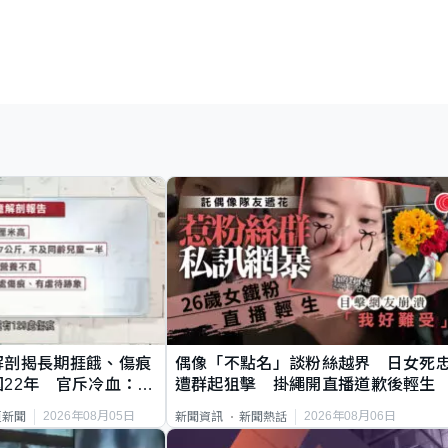
解剖揭長期捱餓、傷痕
偶像「不點名」談粉絲越界 日女死
22年 官斥冷血：同
遭群起狙擊 掛繩開直播道歉後輕生
2026年08月05日
2026年08月06日
頁新聞
新聞資訊
新聞熱話