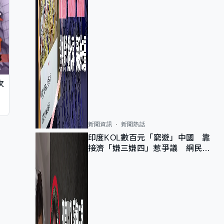
次
新聞資訊
新聞熱話
印度KOL數百元「窮遊」中國 靠
接濟「嫌三嫌四」惹爭議 網民：
不歡迎劣質旅客