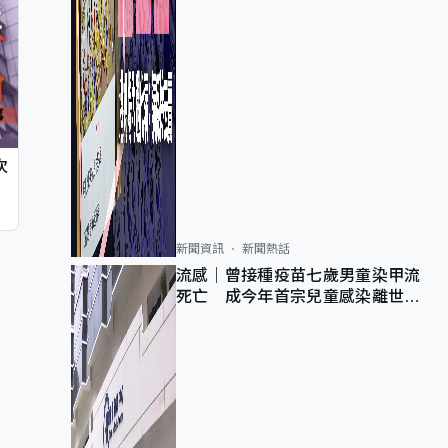
次
新聞資訊
新聞熱話
流感｜曾接種疫苗七歲男童染甲流
死亡 成今年首宗兒童感染離世個
案