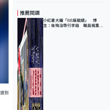
推薦閱讀
小紅書大曬「BB展戰績」 博
主：後悔沒帶行李箱 職員揭重複
入會「阻止唔到」
又提到