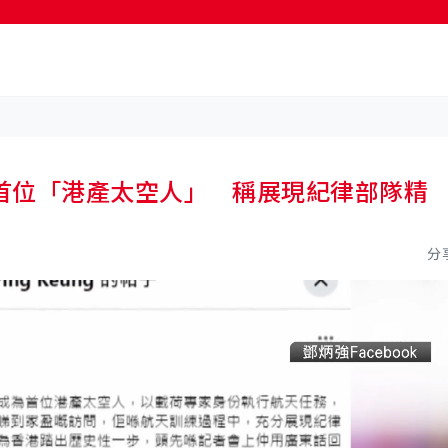
按輸入鍵開始搜尋
首位「港產太空人」 稱展現紀律部隊精
分