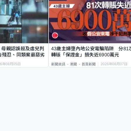
｜母親認誤殺及虐兒判
43歲主婦墮內地公安電騙陷阱 分81
告殘忍、同類案最惡劣
轉賬「保證金」損失近6900萬元
26年08月05日
2026年08月07日
新聞資訊
港聞
首頁新聞