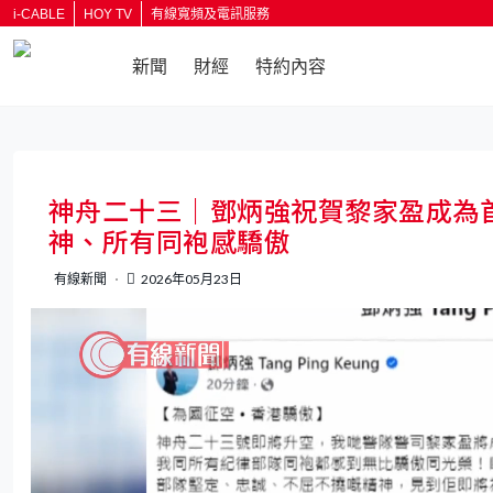
i-CABLE
HOY TV
有線寬頻及電訊服務
新聞
財經
特約內容
返回
神舟二十三｜鄧炳強祝賀黎家盈成為
神、所有同袍感驕傲
有線新聞
2026年05月23日