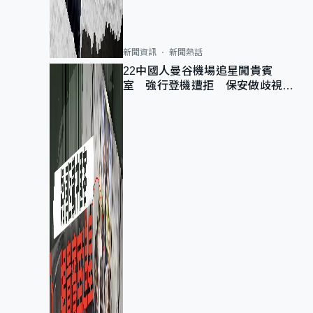
新聞資訊
新聞熱話
22中國人曼谷機場追星闖貴賓
室 強行登機遭拒 保安做歧視手
勢遭紀律處分