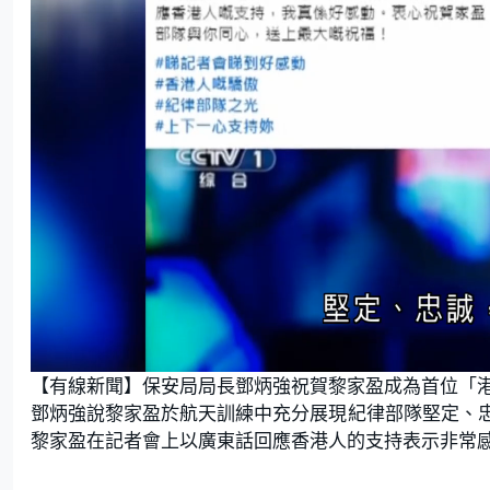
L
U
o
n
【有線新聞】保安局局長鄧炳強祝賀黎家盈成為首位「
a
m
d
u
e
t
鄧炳強說黎家盈於航天訓練中充分展現紀律部隊堅定、
d
e
:
黎家盈在記者會上以廣東話回應香港人的支持表示非常
8
6
.
8
4
%