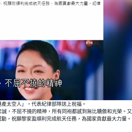
港產太空人」，代表紀律部隊送上祝福。
忠誠，不屈不撓的精神，所有同袍都感到無比驕傲和光榮。
感動，祝願黎家盈順利完成航天任務，為國家貢獻最大力量。