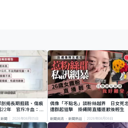
解剖揭長期捱餓、傷痕
偶像「不點名」談粉絲越界 日女死
22年 官斥冷血：同
遭群起狙擊 掛繩開直播道歉後輕生
2026年08月05日
2026年08月06日
頁新聞
新聞資訊
新聞熱話