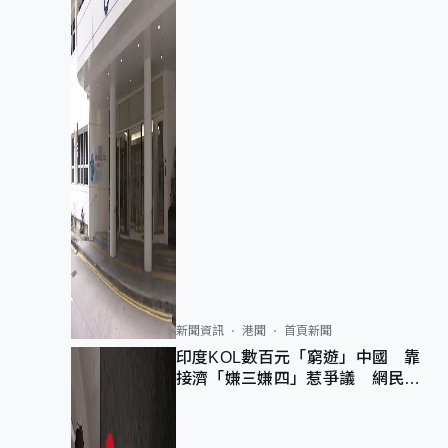
新聞資訊
港聞
首頁新聞
印度KOL數百元「窮遊」中國 靠
接濟「嫌三嫌四」惹爭議 網民：
不歡迎劣質旅客