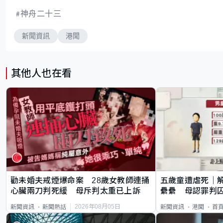
神舟二十三
新聞資訊
港聞
其他人也在看
勸未婚夫戒煙爆命案 28歲女教師連捅
五歲童遭虐死｜
心臟兩刀判死緩 母斥判太重已上訴
纍纍 母認罪判囚
類案最惡劣
2026年08月05日
新聞資訊
新聞熱話
新聞資訊
港聞
首