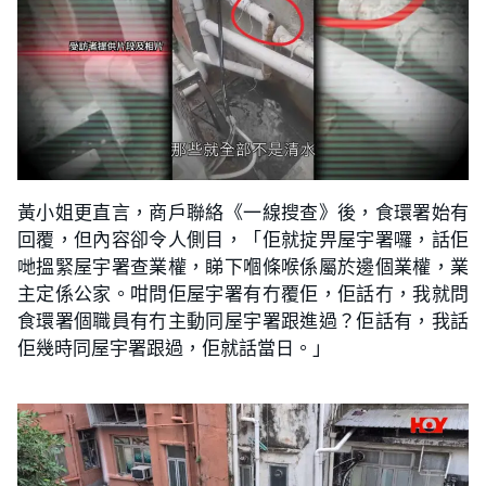
黃小姐更直言，商戶聯絡《一線搜查》後，食環署始有
回覆，但內容卻令人側目，「佢就掟畀屋宇署囉，話佢
哋搵緊屋宇署查業權，睇下嗰條喉係屬於邊個業權，業
主定係公家。咁問佢屋宇署有冇覆佢，佢話冇，我就問
食環署個職員有冇主動同屋宇署跟進過？佢話有，我話
佢幾時同屋宇署跟過，佢就話當日。」