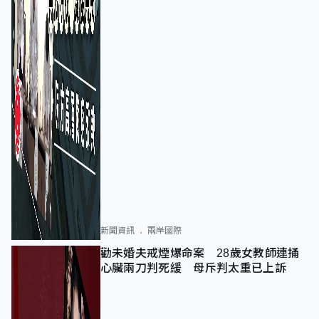
新聞資訊
兩岸國際
勸未婚夫戒煙爆命案 28歲女教師連捅
心臟兩刀判死緩 母斥判太重已上訴