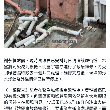
謝永恒透露，現時食環署已安排每日清洗該處街道，希
望將污染減到最低。而屋宇署亦進行了緊急維修，將受
損喉管臨時駁去一個井口處理。維修完成後，現場的污
水滲漏及外溢情況已暫時停止。
《一線搜查》記者在緊急維修後重返現場，發現雖然已
沒有糞水滴下，但簷篷頂和喉管周圍依然留有大片顯眼
的污跡。在現場可見，食環署已於5月18日向涉事大廈
張貼《妨擾事故通知書》，要求業主徹底處理問題。而