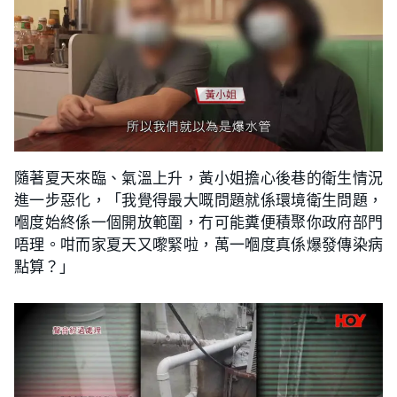
隨著夏天來臨、氣溫上升，黃小姐擔心後巷的衛生情況
進一步惡化，「我覺得最大嘅問題就係環境衛生問題，
嗰度始終係一個開放範圍，冇可能糞便積聚你政府部門
唔理。咁而家夏天又嚟緊啦，萬一嗰度真係爆發傳染病
點算？」