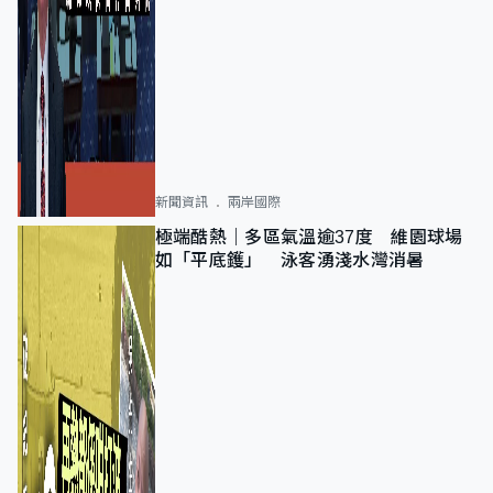
新聞資訊
兩岸國際
極端酷熱｜多區氣溫逾37度 維園球場
如「平底鑊」 泳客湧淺水灣消暑