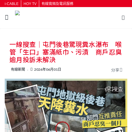
i-CABLE
HOY TV
有線寬頻及電訊服務
返回
一線搜查｜屯門後巷驚現糞水瀑布 喉
按輸入鍵開始搜尋
管「生口」塞滿紙巾、污漬 商戶忍臭
逾月投訴未解決
有線新聞
2026年06月01日
分享