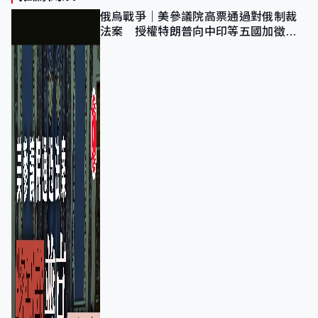
俄烏戰爭｜美參議院高票通過對俄制裁
法案 授權特朗普向中印等五國加徵
100%關稅