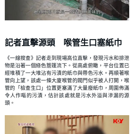
記者直擊源頭 喉管生口塞紙巾
《一線搜查》記者走到現場高位直擊，發現污水和排泄
物是沿著一個綠色簷篷流下。從高處俯瞰，平台位置已
經堆積了一大堆沾有污漬的紙巾與帶色污水。再順著喉
管向上望，該處一條大廈喉管的閥門似乎被人打開，喉
管的「檢查生口」位置更塞滿了大量廢紙巾，周圍佈滿
令人作嘔的污漬，估計該處就是污水外溢與滲漏的源
頭。