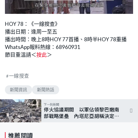
HOY 78：《一線搜查》
播出日期：逢周一至五
播出時間：晚上8時HOY 77首播、8時半HOY 78重播
WhatsApp報料熱線：68960931
節目重溫請＜
按此
＞
一線搜查
新聞資訊
新聞熱話
下一則新聞
停火協議期間 以軍佔領黎巴嫩南
部戰略堡壘 內塔尼亞胡稱決定性
戰略轉折
推薦閱讀