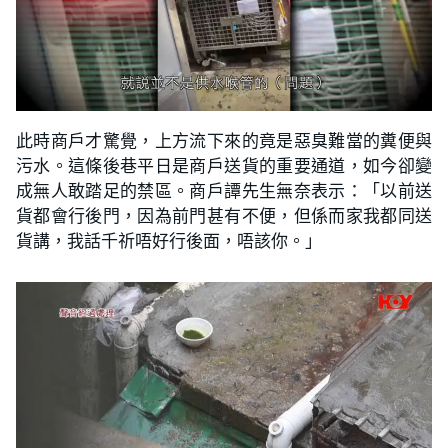
此時商戶才驚覺，上方流下來的竟是惡臭難當的糞便與
污水。這條後巷平日是商戶送貨的重要通道，如今卻變
成無人敢踏足的禁區。商戶譚先生無奈表示：「以前送
貨都會行後門，因為前門甚有不便，但係而家我都同送
貨講，我話千祈唔好行後面，唔該你。」