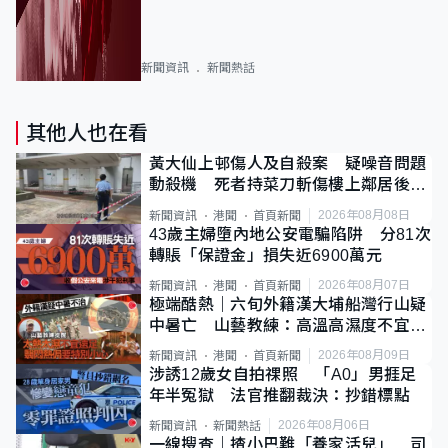
新聞資訊
新聞熱話
其他人也在看
黃大仙上邨傷人及自殺案 疑噪音問題
動殺機 死者持菜刀斬傷樓上鄰居後墮
斃
2026年08月08日
新聞資訊
港聞
首頁新聞
43歲主婦墮內地公安電騙陷阱 分81次
轉賬「保證金」損失近6900萬元
2026年08月07日
新聞資訊
港聞
首頁新聞
極端酷熱｜六旬外籍漢大埔船灣行山疑
中暑亡 山藝教練：高溫高濕度不宜遠
足
2026年08月09日
新聞資訊
港聞
首頁新聞
涉誘12歲女自拍祼照 「A0」男捱足
年半冤獄 法官推翻裁決：抄錯標點
2026年08月06日
新聞資訊
新聞熱話
一線搜查｜揸小巴難「養家活兒」 司