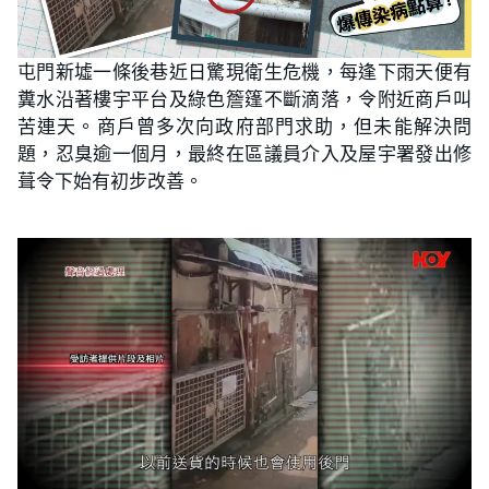
屯門新墟一條後巷近日驚現衛生危機，每逢下雨天便有
糞水沿著樓宇平台及綠色簷篷不斷滴落，令附近商戶叫
苦連天。商戶曾多次向政府部門求助，但未能解決問
題，忍臭逾一個月，最終在區議員介入及屋宇署發出修
葺令下始有初步改善。