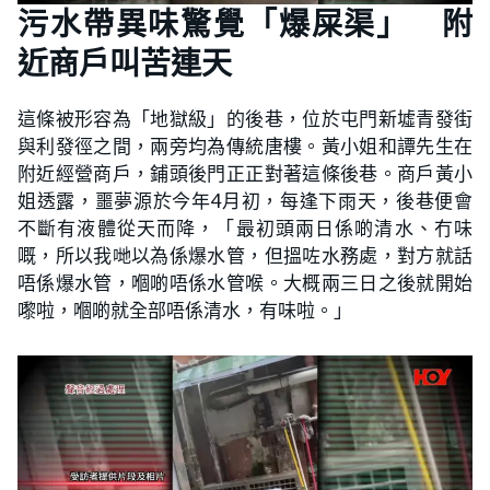
污水帶異味驚覺「爆屎渠」 附
近商戶叫苦連天
這條被形容為「地獄級」的後巷，位於屯門新墟青發街
與利發徑之間，兩旁均為傳統唐樓。黃小姐和譚先生在
附近經營商戶，鋪頭後門正正對著這條後巷。商戶黃小
姐透露，噩夢源於今年4月初，每逢下雨天，後巷便會
不斷有液體從天而降，「最初頭兩日係啲清水、冇味
嘅，所以我哋以為係爆水管，但搵咗水務處，對方就話
唔係爆水管，嗰啲唔係水管喉。大概兩三日之後就開始
嚟啦，嗰啲就全部唔係清水，有味啦。」