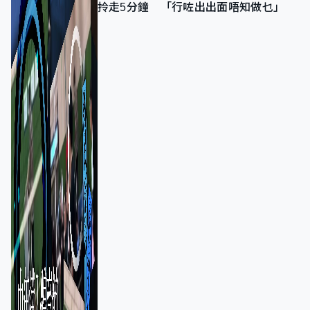
拎走5分鐘 「行咗出出面唔知做乜」