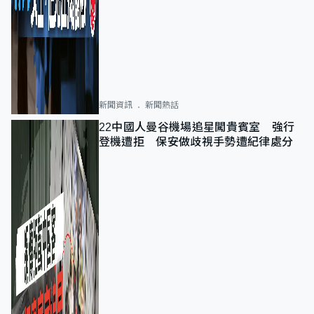
新聞資訊
新聞熱話
22中國人曼谷機場追星闖貴賓室 強行
登機遭拒 保安做歧視手勢遭紀律處分