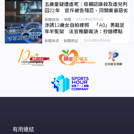
五歲童疑遭虐死｜母親認誤殺及虐兒判
囚22年 官斥被告殘忍、同類案最惡劣
2026年08月05日
新聞資訊
港聞
涉誘12歲女自拍祼照 「A0」男捱足
年半冤獄 法官推翻裁決：抄錯標點
2026年08月06日
新聞資訊
新聞熱話
有用連結