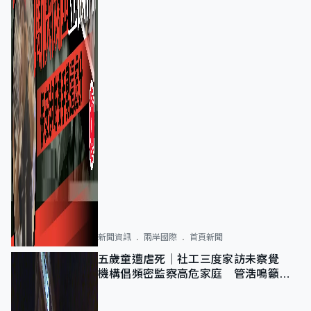
新聞資訊
兩岸國際
首頁新聞
五歲童遭虐死｜社工三度家訪未察覺
機構倡頻密監察高危家庭 管浩鳴籲加
強跨部門協作