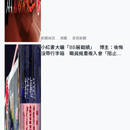
新聞資訊
港聞
首頁新聞
小紅書大曬「BB展戰績」 博主：後悔
沒帶行李箱 職員揭重複入會「阻止唔
到」