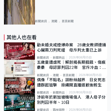
新聞資訊
港聞
首頁新聞
其他人也在看
勸未婚夫戒煙爆命案 28歲女教師連捅
心臟兩刀判死緩 母斥判太重已上訴
2026年08月05日
新聞資訊
新聞熱話
五歲童遭虐死｜解剖揭長期捱餓、傷痕
纍纍 母認罪判囚22年 官斥冷血：同
類案最惡劣
2026年08月05日
新聞資訊
港聞
首頁新聞
偶像「不點名」談粉絲越界 日女死忠
遭群起狙擊 掛繩開直播道歉後輕生
2026年08月06日
新聞資訊
新聞熱話
涉前年於新加坡機場傷人 港人母子分
別判囚半年、10日
2026年08月05日
新聞資訊
兩岸國際