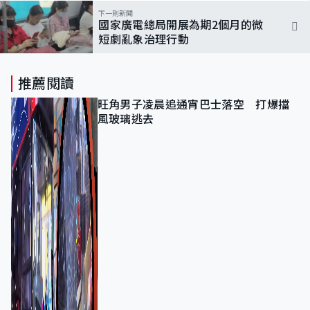
下一則新聞
國家廣電總局開展為期2個月的微
短劇亂象治理行動
推薦閱讀
旺角男子凌晨追通宵巴士落空 打爆擋
風玻璃逃去