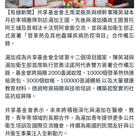
【有線新聞】共享基金會主席梁振英與總幹事陳英凝本
月初率領團隊到訪湯加王國，先後與湯加攝政王圖普托
阿王儲及首相法卡法努阿會面交流，並與湯加衞生部正
式簽署「登革熱及其他蟲媒疾病防控項目」合作備忘
錄。
湯加成為共享基金會全球第十二個項目國家，陳英凝與
湯加衞生部首席執行官奧法諾阿代表雙方簽署合作備忘
錄，基金會將捐贈 2000盞滅蚊燈、10000個登革熱快速
檢測包、3000個蚊帳、100000張滅蠅紙 以及大量健康
教育材料，透過物資捐贈與技術培訓，構築起堅實的社
區抗疫屏障。
共享基金會表示，未來將積極深化與湯加在醫療、教
育、青年等領域的長期合作，為湯加青年提供更多公共
衞生培訓及國際交流機會，持續為兩國的民間友好與公
共衞生事業注入全新動力。