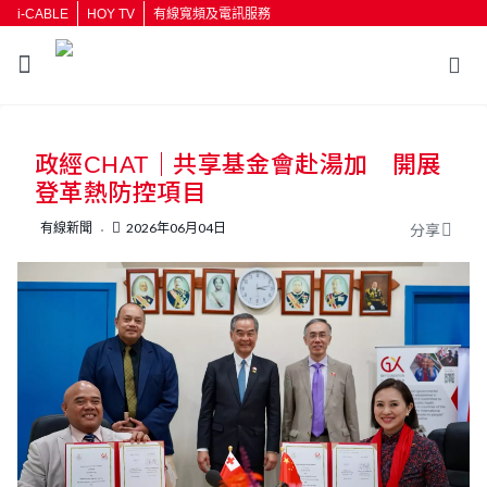
i-CABLE
HOY TV
有線寬頻及電訊服務
返回
政經CHAT｜共享基金會赴湯加 開展
按輸入鍵開始搜尋
登革熱防控項目
有線新聞
2026年06月04日
分享