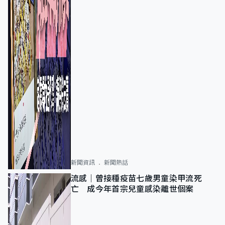
新聞資訊
新聞熱話
流感｜曾接種疫苗七歲男童染甲流死
亡 成今年首宗兒童感染離世個案