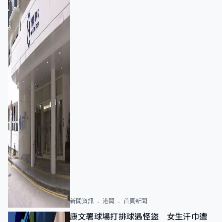
新聞資訊
港聞
首頁新聞
康文署球場打排球遇怪盜 女生汗巾遭