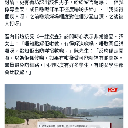
討論，更有街坊認出該名男子，紛紛留言踢爆：「佢就
係專登架，成日喺呢條單車徑度嚇啲少婦」、「我認得
個衰人呀，之前喺燒烤場嗰度對住個沙灘自瀆，之後被
人打呀」。
區內街坊接受《一線搜查》訪問時亦表示非常擔憂。譚
女士：「唔知點解佢咁做，冇得解決㗎喎，唔敢同佢講
嘢呀，點知佢出啲咩招數㗎。」陳先生：「反應係走開
囉，以為佢係傻㗎，如果有咁樣做可能精神有啲問題。
盡量避免啲細路，同埋呢度有好多學生，有啲女學生都
會比較驚。」