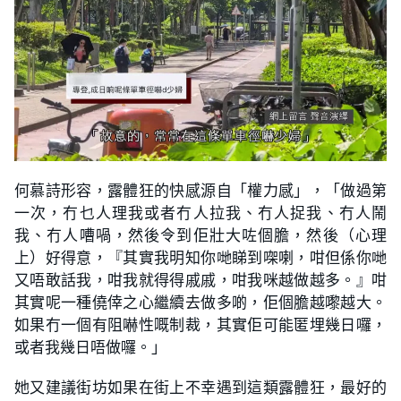
何慕詩形容，露體狂的快感源自「權力感」，「做過第
一次，冇乜人理我或者冇人拉我、冇人捉我、冇人鬧
我、冇人嘈喎，然後令到佢壯大咗個膽，然後（心理
上）好得意，『其實我明知你哋睇到㗎喇，咁但係你哋
又唔敢話我，咁我就得得戚戚，咁我咪越做越多。』咁
其實呢一種僥倖之心繼續去做多啲，佢個膽越嚟越大。
如果冇一個有阻嚇性嘅制裁，其實佢可能匿埋幾日囉，
或者我幾日唔做囉。」
她又建議街坊如果在街上不幸遇到這類露體狂，最好的