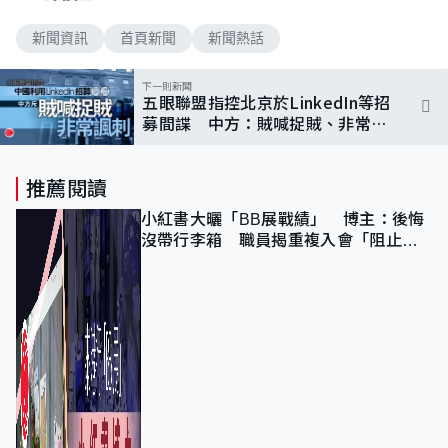
新聞資訊
首頁新聞
新聞熱話
下一則新聞
五眼聯盟指控北京於LinkedIn等招
募間諜 中方：賊喊捉賊、非常諷
刺
推薦閱讀
小紅書大曬「BB展戰績」 博主：後悔
沒帶行李箱 職員揭重複入會「阻止唔
到」