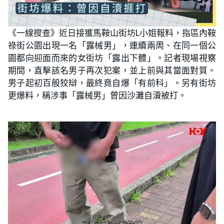
《一線搜查》近日接獲馬鞍山街坊L小姐報料，指區內鞍
祿街公園出現一名「露械男」，連續兩周、在同一個公
園都向迎面而來的女街坊「露出下體」。記者現場視察
期間，直擊該名男子再次犯案，並上前與其當面對質。
男子起初百般狡辯，最終竟自爆「有前科」。另有街坊
更爆料，稱涉事「露械男」曾因沙灘自瀆被打。