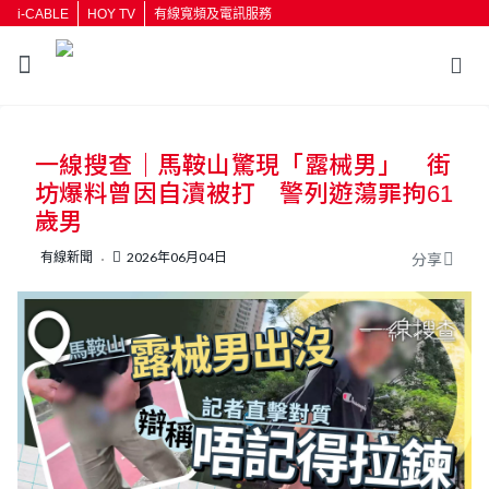
i-CABLE
HOY TV
有線寬頻及電訊服務
返回
一線搜查｜馬鞍山驚現「露械男」 街
按輸入鍵開始搜尋
坊爆料曾因自瀆被打 警列遊蕩罪拘61
歲男
有線新聞
2026年06月04日
分享