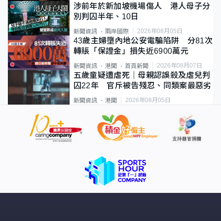
涉前年於新加坡機場傷人 港人母子分
別判囚半年、10日
2026年08月05日
新聞資訊
兩岸國際
43歲主婦墮內地公安電騙陷阱 分81次
轉賬「保證金」損失近6900萬元
2026年08月07日
新聞資訊
港聞
首頁新聞
五歲童疑遭虐死｜母親認誤殺及虐兒判
囚22年 官斥被告殘忍、同類案最惡劣
2026年08月05日
新聞資訊
港聞