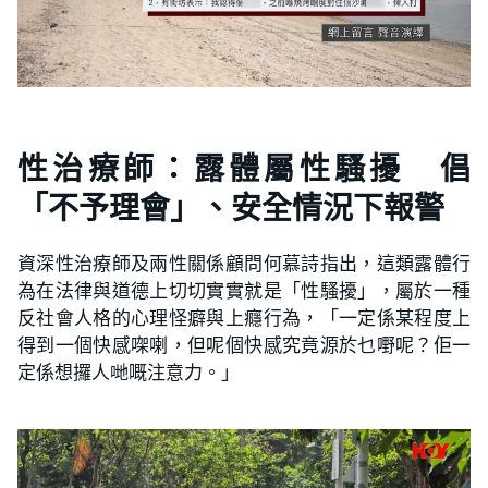
性治療師：露體屬性騷擾 倡
「不予理會」、安全情況下報警
資深性治療師及兩性關係顧問何慕詩指出，這類露體行
為在法律與道德上切切實實就是「性騷擾」，屬於一種
反社會人格的心理怪癖與上癮行為，「一定係某程度上
得到一個快感㗎喇，但呢個快感究竟源於乜嘢呢？佢一
定係想攞人哋嘅注意力。」