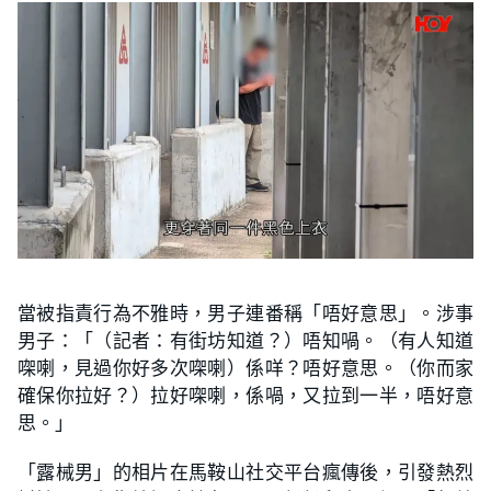
當被指責行為不雅時，男子連番稱「唔好意思」。涉事
男子：「（記者：有街坊知道？）唔知喎。（有人知道
㗎喇，見過你好多次㗎喇）係咩？唔好意思。（你而家
確保你拉好？）拉好㗎喇，係喎，又拉到一半，唔好意
思。」
「露械男」的相片在馬鞍山社交平台瘋傳後，引發熱烈