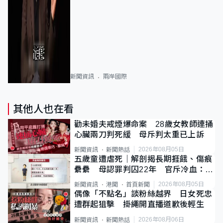
新聞資訊
兩岸國際
其他人也在看
勸未婚夫戒煙爆命案 28歲女教師連捅
心臟兩刀判死緩 母斥判太重已上訴
2026年08月05日
新聞資訊
新聞熱話
五歲童遭虐死｜解剖揭長期捱餓、傷痕
纍纍 母認罪判囚22年 官斥冷血：同
類案最惡劣
2026年08月05日
新聞資訊
港聞
首頁新聞
偶像「不點名」談粉絲越界 日女死忠
遭群起狙擊 掛繩開直播道歉後輕生
2026年08月06日
新聞資訊
新聞熱話