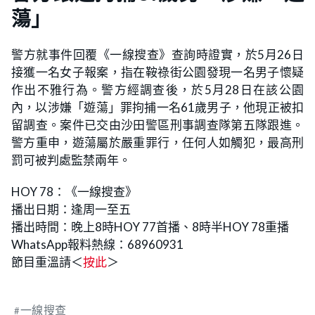
蕩」
警方就事件回覆《一線搜查》查詢時證實，於5月26日
接獲一名女子報案，指在鞍祿街公園發現一名男子懷疑
作出不雅行為。警方經調查後，於5月28日在該公園
內，以涉嫌「遊蕩」罪拘捕一名61歲男子，他現正被扣
留調查。案件已交由沙田警區刑事調查隊第五隊跟進。
警方重申，遊蕩屬於嚴重罪行，任何人如觸犯，最高刑
罰可被判處監禁兩年。
HOY 78：《一線搜查》
播出日期：逢周一至五
播出時間：晚上8時HOY 77首播、8時半HOY 78重播
WhatsApp報料熱線：68960931
節目重溫請＜
按此
＞
一線搜查