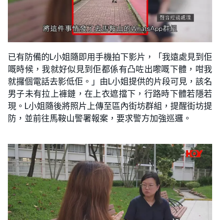
已有防備的L小姐隨即用手機拍下影片，「我遠處見到佢
嘅時候，我就好似見到佢都係有凸咗出嚟嘅下體，咁我
就攞個電話去影低佢。」由L小姐提供的片段可見，該名
男子未有拉上褲鏈，在上衣遮擋下，行路時下體若隱若
現。L小姐隨後將照片上傳至區內街坊群組，提醒街坊提
防，並前往馬鞍山警署報案，要求警方加強巡邏。