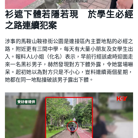
衫遮下體若隱若現 於學生必經
之路連續犯案
涉事的馬鞍山鞍祿街公園是連接區內主要地點的必經之
路，附近更有三間中學，每天有大量小朋友及女學生出
入。報料人L小姐（化名）表示，早前行經該處時迎面走
來一名黑衫男子，赫然發現對方下體外露，令她當場嚇
呆。起初她以為對方只是不小心，豈料連續兩個星期，
她都在同一地點撞破該男子露出下體。