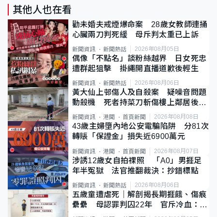
其他人也在看
勸未婚夫戒煙爆命案 28歲女教師連捅
心臟兩刀判死緩 母斥判太重已上訴
2026年08月05日
新聞資訊
新聞熱話
偶像「不點名」談粉絲越界 日女死忠
遭群起狙擊 掛繩開直播道歉後輕生
2026年08月06日
新聞資訊
新聞熱話
黃大仙上邨傷人及自殺案 疑噪音問題
動殺機 死者持菜刀斬傷樓上鄰居後墮
斃
2026年08月08日
新聞資訊
港聞
首頁新聞
43歲主婦墮內地公安電騙陷阱 分81次
轉賬「保證金」損失近6900萬元
2026年08月07日
新聞資訊
港聞
首頁新聞
涉誘12歲女自拍祼照 「A0」男捱足
年半冤獄 法官推翻裁決：抄錯標點
2026年08月06日
新聞資訊
新聞熱話
五歲童遭虐死｜解剖揭長期捱餓、傷痕
纍纍 母認罪判囚22年 官斥冷血：同
類案最惡劣