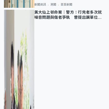
新聞資訊
港聞
首頁新聞
黃大仙上邨命案｜警方：行兇者多次就
噪音問題與傷者爭執 曾提出調單位已
獲批