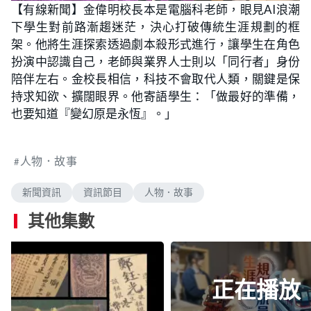
n
【有線新聞】金偉明校長本是電腦科老師，眼見AI浪潮
a
m
d
u
下學生對前路漸趨迷茫，決心打破傳統生涯規劃的框
e
t
d
e
:
架。他將生涯探索透過劇本殺形式進行，讓學生在角色
1
7
扮演中認識自己，老師與業界人士則以「同行者」身份
.
6
陪伴左右。金校長相信，科技不會取代人類，關鍵是保
5
%
持求知欲、擴闊眼界。他寄語學生：「做最好的準備，
也要知道『變幻原是永恆』。」
人物．故事
新聞資訊
資訊節目
人物．故事
其他集數
正在播放