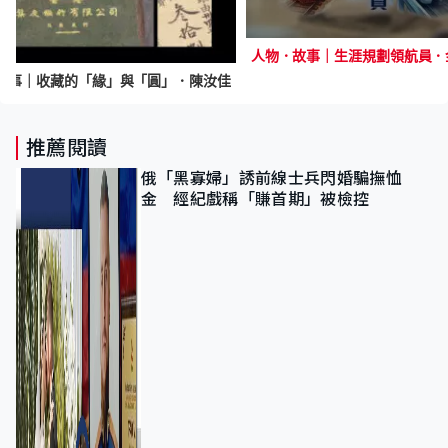
人物．故事｜生涯規劃領航員．
故事｜收藏的「緣」與「圓」．陳汝佳
推薦閱讀
俄「黑寡婦」誘前線士兵閃婚騙撫恤
金 經紀戲稱「賺首期」被檢控