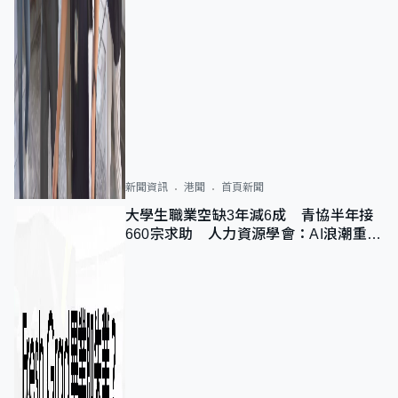
新聞資訊
港聞
首頁新聞
大學生職業空缺3年減6成 青協半年接
660宗求助 人力資源學會：AI浪潮重整
職位需求