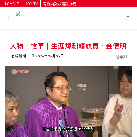
i-CABLE
HOY TV
有線寬頻及電訊服務
返回
人物．故事｜生涯規劃領航員．金偉明
按輸入鍵開始搜尋
有線新聞
2026年06月05日
分享
L
U
o