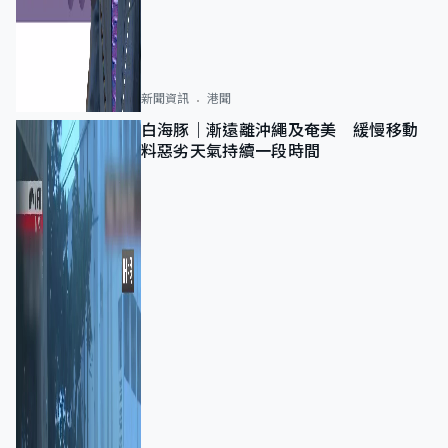
新聞資訊
港聞
白海豚｜漸遠離沖繩及奄美 緩慢移動
料惡劣天氣持續一段時間