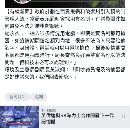
【有線新聞】政府計劃在西貢東霸和破邊州引入預約制
管理人流，當局表示屆時會採用實名制，有議員關注如
何避免不法之徒炒賣籌號。
楊永杰：「過去很多情況用電腦，即使是實名制都可搶
籌，如疫情期間搶名額到內地。很多不法商人只要給他
名字、身份證、電話就可以用電腦搶位 ，最後疫情期間
名額都是用抽籤進行。局長當然良好願望實名可以解決
問題，但科技未必可以處理到。」
環境及生態局副局長黃淑嫻：「剛才議員提及的抽籤都
是好建議來的，我們回去研究。」
新聞資訊
港聞
下一則新聞
英偉達與SK海力士合作開發下一代
記憶體