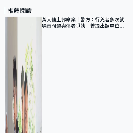
推薦閱讀
黃大仙上邨命案｜警方：行兇者多次就
噪音問題與傷者爭執 曾提出調單位已
獲批