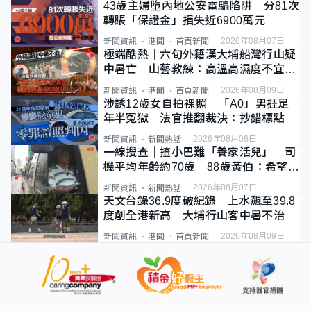
43歲主婦墮內地公安電騙陷阱 分81次
轉賬「保證金」損失近6900萬元
2026年08月07日
新聞資訊
港聞
首頁新聞
極端酷熱｜六旬外籍漢大埔船灣行山疑
中暑亡 山藝教練：高溫高濕度不宜遠
足
2026年08月09日
新聞資訊
港聞
首頁新聞
涉誘12歲女自拍祼照 「A0」男捱足
年半冤獄 法官推翻裁決：抄錯標點
2026年08月06日
新聞資訊
新聞熱話
一線搜查｜揸小巴難「養家活兒」 司
機平均年齡約70歲 88歲黃伯：希望一
直揸落去
2026年08月07日
新聞資訊
新聞熱話
天文台錄36.9度破紀錄 上水飆至39.8
度創全港新高 大埔行山客中暑不治
2026年08月09日
新聞資訊
港聞
首頁新聞