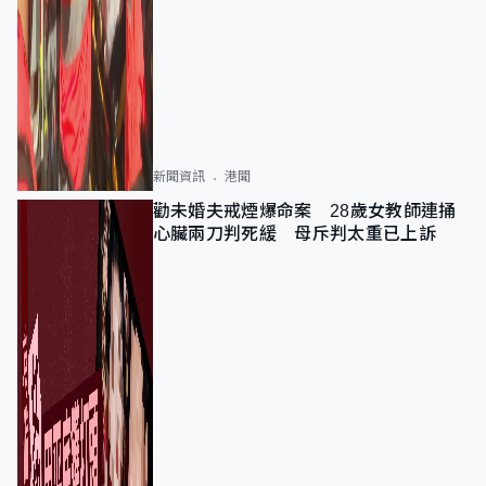
新聞資訊
港聞
勸未婚夫戒煙爆命案 28歲女教師連捅
心臟兩刀判死緩 母斥判太重已上訴