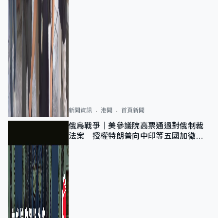
新聞資訊
港聞
首頁新聞
俄烏戰爭｜美參議院高票通過對俄制裁
法案 授權特朗普向中印等五國加徵
100%關稅