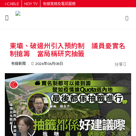
i-CABLE
HOY TV
有線寬頻及電訊服務
東壩、破邊州引入預約制 議員憂實名
制搶籌 當局稱研究抽籤
有線新聞
2026年06月08日
分享