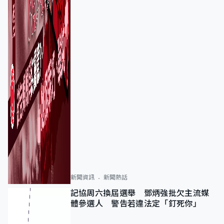
新聞資訊
新聞熱話
記協周六換屆選舉 鄧炳強批欠主流媒
體參選人 警告若違法定「釘死你」