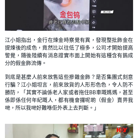
江小姐指出，金行在煉金時察覺有異，發現整批飾金在
提煉後的成色，竟然比以往低了極多，公司才開始提高
警覺，隨後陸續有消息證實市面上開始有這種含有鎢成
分的假金飾流傳。
到底是甚麼人前來放售這些摻雜金飾？是否集團式刻意
行騙？江小姐坦言，前來放貨的人形形色色，令人防不
勝防，「其實不論係老人家或者拖住BB車嘅媽媽，甚至
係即係任何年紀嘅人，都有機會攞呢啲（假金）賣畀我
哋，所以我哋好難喺佢外表上去判斷。」