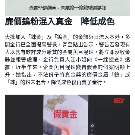
廉價鎢粉混入真金 降低成色
大批加入「錸金」及「鎢金」的金飾近日流入本港，多
間金行已全面提高警覺，甚至貼出告示，警告若發現有
人以含有欺詐成分雜質的金屬魚目混珠，將立即沒收金
器並報警處理。金行負責人江小姐向《一線搜查》透
露，近半年來，企圖魚目混珠變賣假金的個案明顯上
升。她指出，不法份子將真金與的廉價金屬「鎢」或
「錸」的粉末混合，降低成色後再賣予金行。