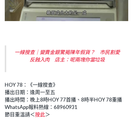
一線搜查｜變賣金銀驚揭陳年假貨？ 市民割愛
反蝕入肉 店主：呢兩塊你當垃圾
HOY 78：《一線搜查》
播出日期：逢周一至五
播出時間：晚上8時HOY 77首播、8時半HOY 78重播
WhatsApp報料熱線：68960931
節目重溫請＜
按此
＞