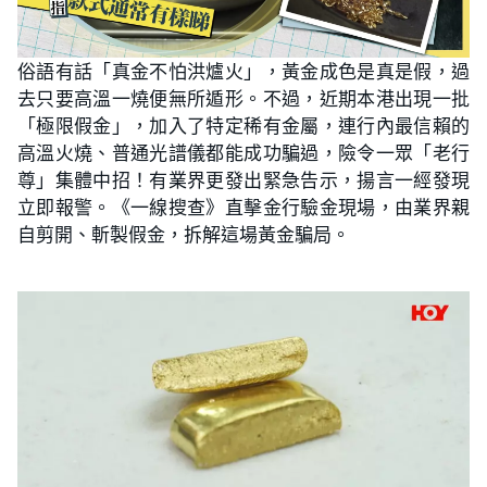
俗語有話「真金不怕洪爐火」，黃金成色是真是假，過
去只要高溫一燒便無所遁形。不過，近期本港出現一批
「極限假金」，加入了特定稀有金屬，連行內最信賴的
高溫火燒、普通光譜儀都能成功騙過，險令一眾「老行
尊」集體中招！有業界更發出緊急告示，揚言一經發現
立即報警。《一線搜查》直擊金行驗金現場，由業界親
自剪開、斬製假金，拆解這場黃金騙局。