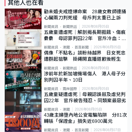
其他人也在看
勸未婚夫戒煙爆命案 28歲女教師連捅
心臟兩刀判死緩 母斥判太重已上訴
2026年08月05日
新聞資訊
新聞熱話
五歲童遭虐死｜解剖揭長期捱餓、傷痕
纍纍 母認罪判囚22年 官斥冷血：同
類案最惡劣
2026年08月05日
新聞資訊
港聞
首頁新聞
偶像「不點名」談粉絲越界 日女死忠
遭群起狙擊 掛繩開直播道歉後輕生
2026年08月06日
新聞資訊
新聞熱話
涉前年於新加坡機場傷人 港人母子分
別判囚半年、10日
2026年08月05日
新聞資訊
兩岸國際
五歲童疑遭虐死｜母親認誤殺及虐兒判
囚22年 官斥被告殘忍、同類案最惡劣
2026年08月05日
新聞資訊
港聞
43歲主婦墮內地公安電騙陷阱 分81次
轉賬「保證金」損失近6900萬元
2026年08月07日
新聞資訊
港聞
首頁新聞