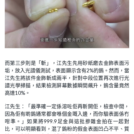
而第三步則是「斬」，江先生先用砂紙磨去金飾表面污
垢，放入光譜儀測試，表面顯示含有2%的鎢。然而，當
江先生將該件金飾斬成兩半，針對中段位置再次進行光
譜光學掃描，結果檢測屏幕數據瞬間飆升，鎢含量竟然
高達10%。
江先生：「最準確一定係溶咗佢再斬開佢，檢查中間，
因為佢有啲鎢通常都會喺個金嘅入邊，而你驗表面係冇
咁準。」如果將999.9足金與這批摻雜金拍在一起對
比，可以明顯看到，混了鎢粉的假金表面凹凸不平、質