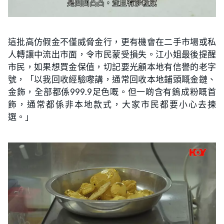
這批高仿假金不僅威脅金行，更有機會在二手市場或私
人轉讓中流出市面，令市民蒙受損失。江小姐最後提醒
市民，如果想買金保值，切記要光顧本地有信譽的老字
號，「以我回收經驗嚟講，通常回收本地鋪頭嘅金鏈、
金飾，全部都係999.9足色嘅。但一啲含有鎢成粉嘅首
飾，通常都係非本地款式，大家市民都要小心去揀
選。」