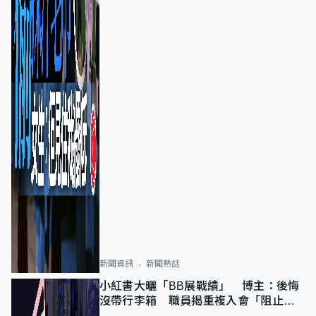
新聞資訊
新聞熱話
小紅書大曬「BB展戰績」 博主：後悔
沒帶行李箱 職員揭重複入會「阻止唔
到」