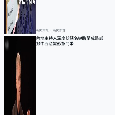
新聞資訊
新聞熱話
內地主持人深度訪談名導路蘭成熱話
掀中西意識形態鬥爭