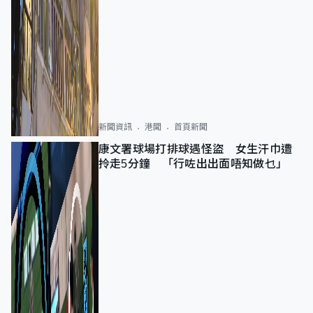
新聞資訊
港聞
首頁新聞
康文署球場打排球遇怪盜 女生汗巾遭
拎走5分鐘 「行咗出出面唔知做乜」