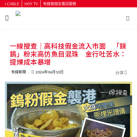
i-CABLE
HOY TV
有線寬頻及電訊服務
返回
一線搜查｜高科技假金流入市面 「錸
按輸入鍵開始搜尋
鎢」粉末高仿魚目混珠 金行吐苦水：
提煉成本暴增
有線新聞
2026年06月10日
分享