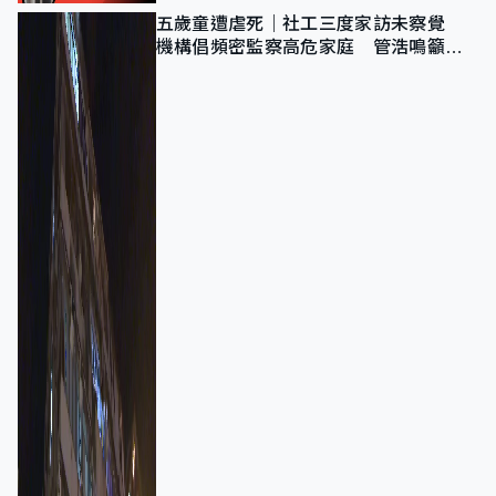
五歲童遭虐死｜社工三度家訪未察覺
機構倡頻密監察高危家庭 管浩鳴籲加
強跨部門協作