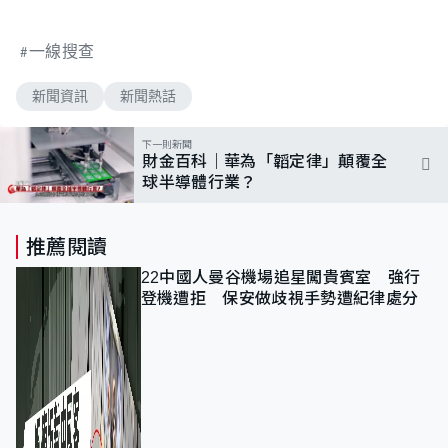
一線搜查
新聞資訊
新聞熱話
下一則新聞
財金百科｜華為「韜定律」顛覆全
球半導體行業？
推薦閱讀
22中國人曼谷機場追星闖貴賓室 強行
登機遭拒 保安做歧視手勢遭紀律處分