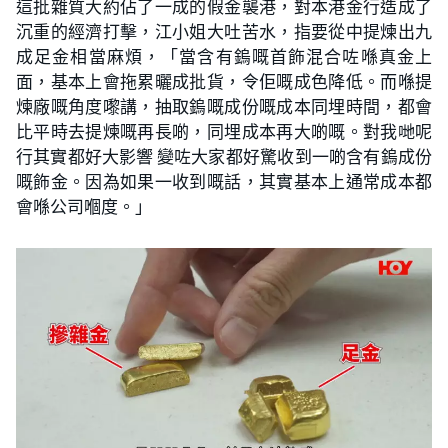
這批雜質大約佔了一成的假金襲港，對本港金行造成了
沉重的經濟打擊，江小姐大吐苦水，指要從中提煉出九
成足金相當麻煩，「當含有鎢嘅首飾混合咗喺真金上
面，基本上會拖累曬成批貨，令佢嘅成色降低。而喺提
煉廠嘅角度嚟講，抽取鎢嘅成份嘅成本同埋時間，都會
比平時去提煉嘅再長啲，同埋成本再大啲嘅。對我哋呢
行其實都好大影響 變咗大家都好驚收到一啲含有鎢成份
嘅飾金。因為如果一收到嘅話，其實基本上通常成本都
會喺公司嗰度。」