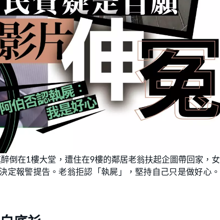
慎醉倒在1樓大堂，遭住在9樓的鄰居老翁扶起企圖帶回家，
，決定報警提告。老翁拒認「執屍」，堅持自己只是做好心