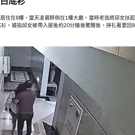
白底衫
居住在8樓，當天凌晨醉倒在1樓大廳，當時老翁將邱女扶
衫。據指邱女被帶入屋後約20分鐘後驚醒後，掙扎著要回