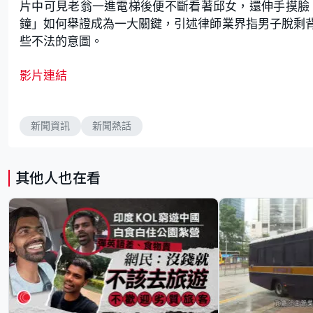
片中可見老翁一進電梯後便不斷看著邱女，還伸手摸臉
鐘」如何舉證成為一大關鍵，引述律師業界指男子脫剩
些不法的意圖。
影片連結
新聞資訊
新聞熱話
其他人也在看