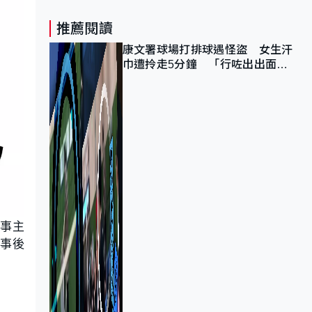
推薦閱讀
康文署球場打排球遇怪盜 女生汗
巾遭拎走5分鐘 「行咗出出面唔
知做乜」
女事主
。事後