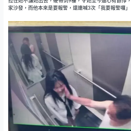
拉住她不讓她出去，硬帶到9樓，令她至今還心有餘悸
家沙發，而他本來是要報警，還連喊3次「我要報警囉