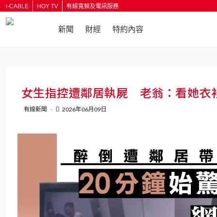
i-CABLE
HOY TV
有線寬頻及電訊服務
新聞
財經
特約內容
女生指控遭鄰居執屍 老翁：看她衣
有線新聞
2026年06月09日