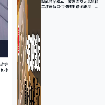
調亂胚胎樣本｜據悉希愈大馬籍員
工涉錄假口供掩飾出錯後離港 警
列詐騙 正通緝在逃人士
怪誰等
，其後