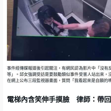
事件經傳媒報道後引起關注，有網民認為影片中「沒有
等」。邱女強調受訪是要鼓勵類似事件受害人站出來，
在網上公布三段監視器畫面，質問「我看起來是自願的
電梯內含笑伸手摸臉 律師：帶回