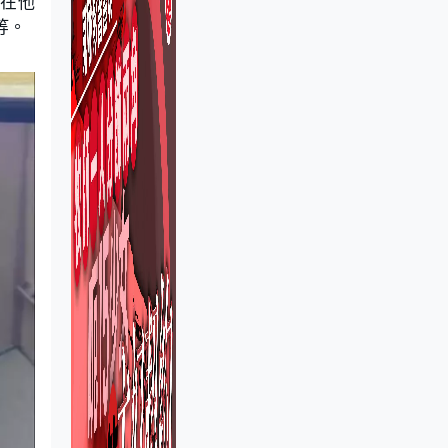
躺在他
等。