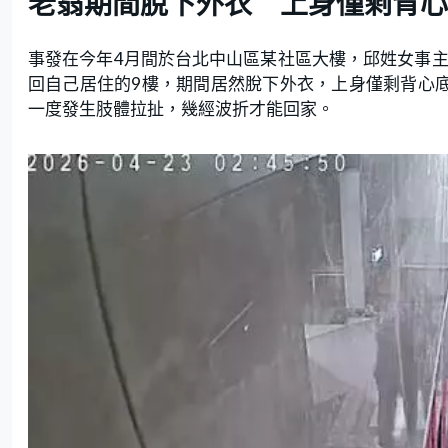
老翁期間脫下外衣 上身僅剩背心
事發在今年4月間於台北中山區某社區大樓，邱姓女事主
回自己居住的9樓，期間居然脫下外衣，上身僅剩背心底
一度發生肢體拉扯，幾經波折才能回家。