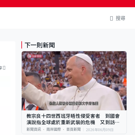
搜尋
下一則新聞
」
享
教宗良十四世西班牙晤性侵受害者 到國會
演說指全球處於重新武裝的危機 又到訪皇
馬主場
2026年06月09日
新聞資訊
兩岸國際
首頁新聞