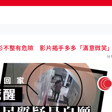
衫不整有危險 影片揭手多多「滿意微笑
分