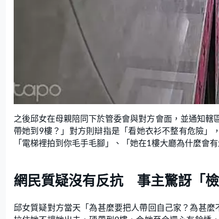
之後邱女在母親陪同下於管委會與對方會面，並通知轄
帶她到9樓？」對方則辯指是「看她衣衫不整有危險」，
「電梯裡拍到你毛手毛腳」、「她在1樓大廳為什麼會
網民質疑沒有反抗 事主驚訝「檢
邱女質疑對方當天「為甚麼要把人帶回自己家？為甚麼