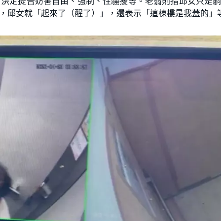
，決定提告妨害自由、強制、性騷擾等。老翁則指邱女只是
」，邱女就「起來了（醒了）」，還表示「這棟樓是我蓋的」