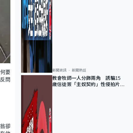
新聞資訊
新聞熱話
為何要
教會牧師一人分飾兩角 誘騙15
即反問
歲信徒簽「主奴契約」性侵拍片
官斥濫用教友信任、二審判囚9年
老翁卻