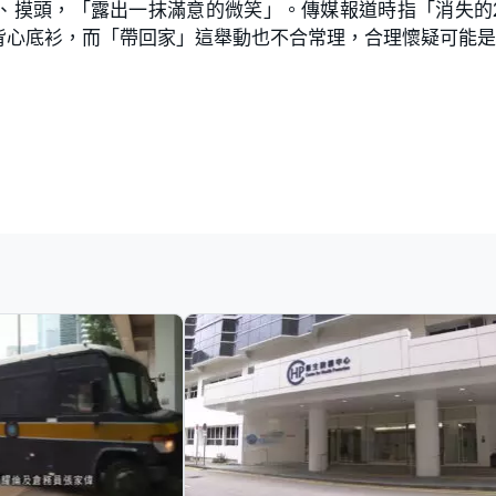
、摸頭，「露出一抹滿意的微笑」。傳媒報道時指「消失的
背心底衫，而「帶回家」這舉動也不合常理，合理懷疑可能