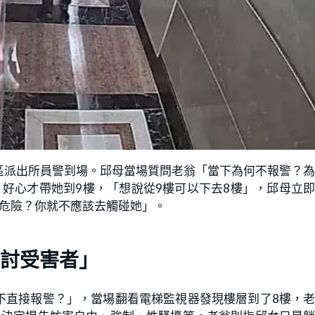
區派出所員警到場。邱母當場質問老翁「當下為何不報警？
好心才帶她到9樓，「想說從9樓可以下去8樓」，邱母立
有危險？你就不應該去觸碰她」。
討受害者」
不直接報警？」，當場翻看電梯監視器發現樓層到了8樓，