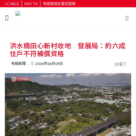
i-CABLE
HOY TV
有線寬頻及電訊服務
返回
洪水橋田心新村收地 發展局：約六成
按輸入鍵開始搜尋
住戶不符補償資格
有線新聞
2026年06月09日
分享