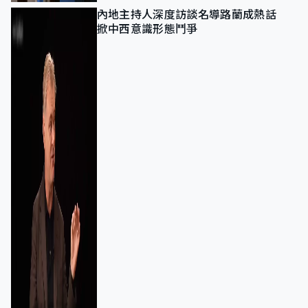
內地主持人深度訪談名導路蘭成熱話
掀中西意識形態鬥爭