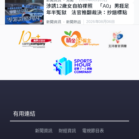
新聞資訊
港聞
涉誘12歲女自拍祼照 「A0」男捱足
年半冤獄 法官推翻裁決：抄錯標點
2026年08月06日
新聞資訊
新聞熱話
有用連結
新聞資訊
財經資訊
電視節目表