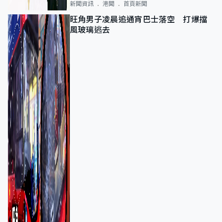
新聞資訊
港聞
首頁新聞
旺角男子凌晨追通宵巴士落空 打爆擋
風玻璃逃去