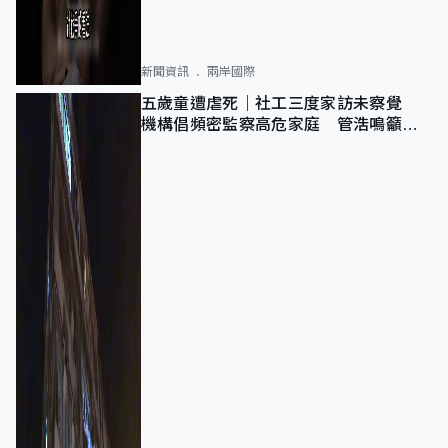
新聞資訊
兩岸國際
五歲童遭虐死｜社工三度家訪未察覺
機構倡頻密監察高危家庭 管浩鳴籲加
強跨部門協作