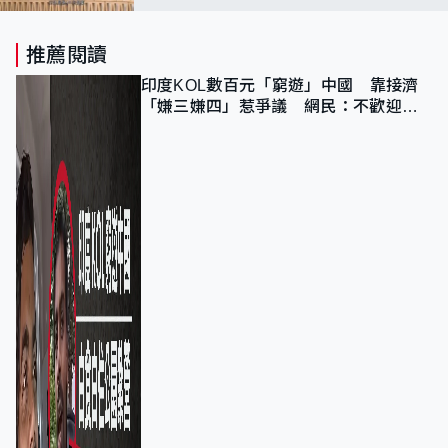
推薦閱讀
印度KOL數百元「窮遊」中國 靠接濟
「嫌三嫌四」惹爭議 網民：不歡迎劣
質旅客