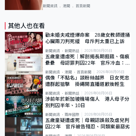
新聞資訊
港聞
首頁新聞
其他人也在看
勸未婚夫戒煙爆命案 28歲女教師連捅
心臟兩刀判死緩 母斥判太重已上訴
2026年08月05日
新聞資訊
新聞熱話
五歲童遭虐死｜解剖揭長期捱餓、傷痕
纍纍 母認罪判囚22年 官斥冷血：同
類案最惡劣
2026年08月05日
新聞資訊
港聞
首頁新聞
偶像「不點名」談粉絲越界 日女死忠
遭群起狙擊 掛繩開直播道歉後輕生
2026年08月06日
新聞資訊
新聞熱話
涉前年於新加坡機場傷人 港人母子分
別判囚半年、10日
2026年08月05日
新聞資訊
兩岸國際
五歲童疑遭虐死｜母親認誤殺及虐兒判
囚22年 官斥被告殘忍、同類案最惡劣
2026年08月05日