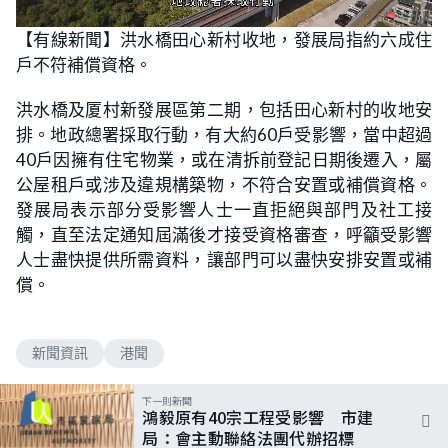
L
U
o
n
【有線新聞】洪水橋田心新村收地，發展局指約六成住
a
m
d
u
戶不符補償資格。
e
t
d
e
:
5
洪水橋及厦村新發展區第二期，包括田心新村的收地安
0
.
排。地政總署採取行動，有大約60戶受影響，當中超過
9
4
40戶因擁有住宅物業，或在清拆前登記日期後遷入，屬
%
公屋租戶或涉及違規構築物，不符合安置或補償資格。
發展局表示部分受影響人士一直拒絕與部門及社工接
觸，直至法定通知屆滿後才接受資格審查，呼籲受影響
人士盡快提供所需資料，讓部門可以盡快安排安置或補
償。
新聞資訊
港聞
下一則新聞
鴻毅原有40宗工程受影響 市建
局：會主動聯絡法團代辦招標