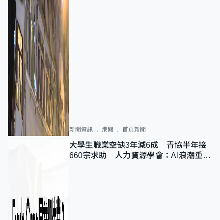
新聞資訊
港聞
首頁新聞
大學生職業空缺3年減6成 青協半年接
660宗求助 人力資源學會：AI浪潮重整
職位需求