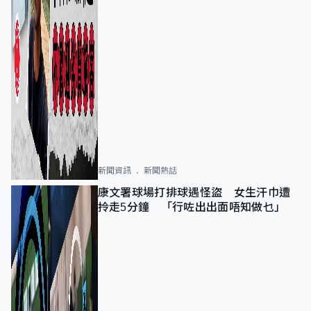
新聞資訊
新聞熱話
康文署球場打排球遇怪盜 女生汗巾遭
拎走5分鐘 「行咗出出面唔知做乜」