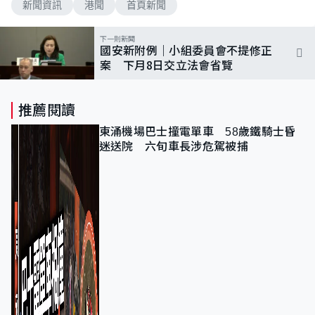
新聞資訊
港聞
首頁新聞
下一則新聞
國安新附例｜小組委員會不提修正
案 下月8日交立法會省覽
推薦閱讀
東涌機場巴士撞電單車 58歲鐵騎士昏
迷送院 六旬車長涉危駕被捕