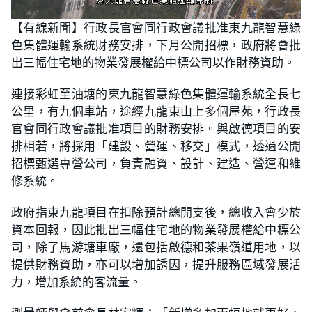
L
U
o
n
【有線新聞】行政長官會同行政會議批准東九龍智慧綠
a
m
d
u
色集體運輸系統財務安排，下月公開招標，政府將會批
e
t
d
e
:
出三幅住宅地的物業發展權給中標公司以作財務資助。
3
8
.
連接彩虹至油塘的東九龍智慧綠色集體運輸系統全長七
2
2
公里，有九個車站，途經九龍東山上多個屋苑，行政長
%
官會同行政會議批准項目的財務安排。與啟德項目的安
排相若，將採用「建設、營運、移交」模式，透過公開
招標甄選專營公司，負責融資、設計、建造、營運和維
修系統。
政府指東九龍項目在扣除預計總開支後，總收入會少於
資本回報，因此批出三幅住宅地的物業發展權給中標公
司，除了馬游塘車廠，還包括啟德和茶果嶺道用地，以
提供財務資助，亦可以增加誘因，提升服務區域發展活
力，增加系統的客流量。