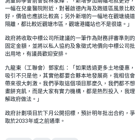
測量師學會前會長林家輝：「新增多加兩幅地就更好，
一幅在兒童醫院附近，對著啟德內海及跑道區風景比較
好，價值也應該比較高；另外新增的一幅地在觀塘繞道
隔離，都比較近觀塘市區，觀塘港鐵站也不是很遠。」
政府將收取中標公司所建議的一筆作為財務評審準則的
固定金額，並將以私人協約及象徵式地價向中標公司批
出用地，有議員歡迎安排。
九龍東（工聯會）鄧家彪：「如果透過更多土地優惠，
吸引不只是他，其實他都要合夥本地發展商，我相信會
帶來很大刺激。我們爭取這個項目那麼久，我們都不想
畫餅充飢，而是大家有實力機構，都是熱烈投入，我理
解政府做法。」
政府計劃項目於下月公開招標，預計明年批出合約，爭
取於2033年或之前通車。