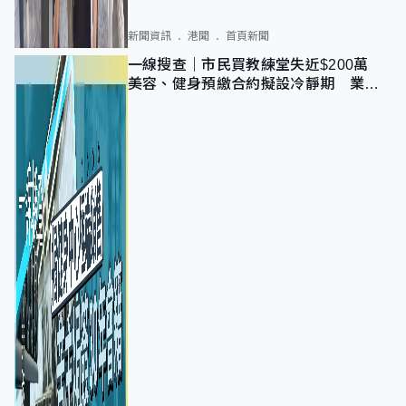
新聞資訊
港聞
首頁新聞
一線搜查｜市民買教練堂失近$200萬
美容、健身預繳合約擬設冷靜期 業界
憂退款計法對商戶不公