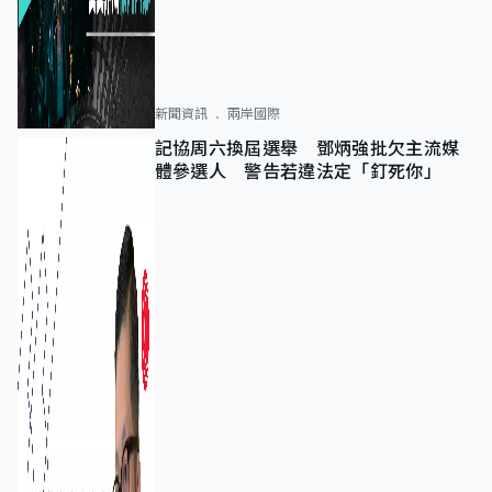
新聞資訊
兩岸國際
記協周六換屆選舉 鄧炳強批欠主流媒
體參選人 警告若違法定「釘死你」