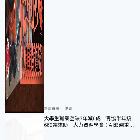
新聞資訊
港聞
大學生職業空缺3年減6成 青協半年接
660宗求助 人力資源學會：AI浪潮重整
職位需求