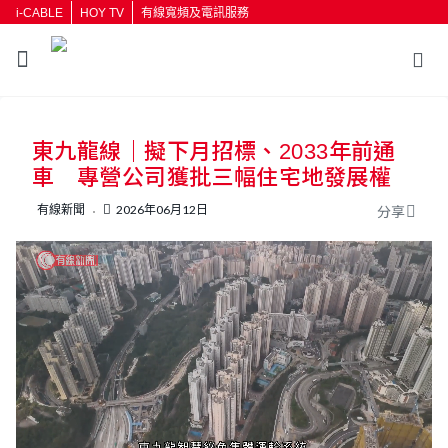
i-CABLE
HOY TV
有線寬頻及電訊服務
返回
東九龍線｜擬下月招標、2033年前通
按輸入鍵開始搜尋
車 專營公司獲批三幅住宅地發展權
有線新聞
2026年06月12日
分享