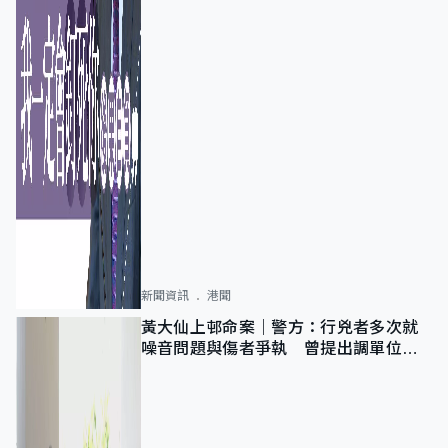
新聞資訊
港聞
黃大仙上邨命案｜警方：行兇者多次就
噪音問題與傷者爭執 曾提出調單位已
獲批