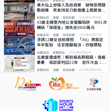
2026年08月06日
新聞資訊
新聞熱話
黃大仙上邨傷人及自殺案 疑噪音問題
動殺機 死者持菜刀斬傷樓上鄰居後墮
斃
2026年08月08日
新聞資訊
港聞
首頁新聞
43歲主婦墮內地公安電騙陷阱 分81次
轉賬「保證金」損失近6900萬元
2026年08月07日
新聞資訊
港聞
首頁新聞
涉誘12歲女自拍祼照 「A0」男捱足
年半冤獄 法官推翻裁決：抄錯標點
2026年08月06日
新聞資訊
新聞熱話
五歲童遭虐死｜解剖揭長期捱餓、傷痕
纍纍 母認罪判囚22年 官斥冷血：同
類案最惡劣
2026年08月05日
新聞資訊
港聞
首頁新聞