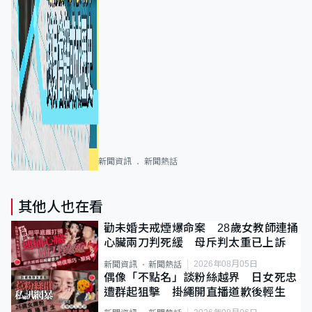
新聞資訊
新聞熱話
其他人也在看
勸未婚夫戒煙爆命案 28歲女教師連捅
心臟兩刀判死緩 母斥判太重已上訴
2026年08月05日
新聞資訊
新聞熱話
偶像「不點名」談粉絲越界 日女死忠
遭群起狙擊 掛繩開直播道歉後輕生