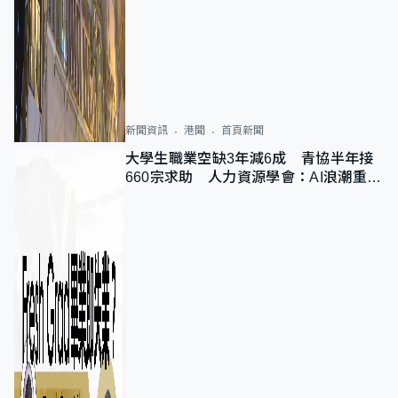
新聞資訊
港聞
首頁新聞
大學生職業空缺3年減6成 青協半年接
660宗求助 人力資源學會：AI浪潮重整
職位需求