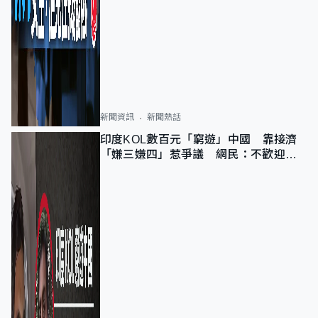
新聞資訊
新聞熱話
印度KOL數百元「窮遊」中國 靠接濟
「嫌三嫌四」惹爭議 網民：不歡迎劣
質旅客