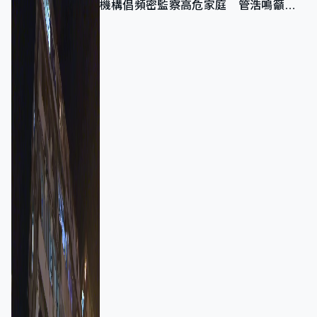
機構倡頻密監察高危家庭 管浩鳴籲加
強跨部門協作