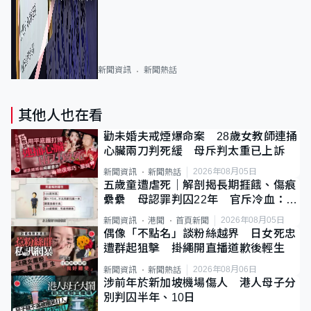
新聞資訊
新聞熱話
其他人也在看
勸未婚夫戒煙爆命案 28歲女教師連捅
心臟兩刀判死緩 母斥判太重已上訴
2026年08月05日
新聞資訊
新聞熱話
五歲童遭虐死｜解剖揭長期捱餓、傷痕
纍纍 母認罪判囚22年 官斥冷血：同
類案最惡劣
2026年08月05日
新聞資訊
港聞
首頁新聞
偶像「不點名」談粉絲越界 日女死忠
遭群起狙擊 掛繩開直播道歉後輕生
2026年08月06日
新聞資訊
新聞熱話
涉前年於新加坡機場傷人 港人母子分
別判囚半年、10日