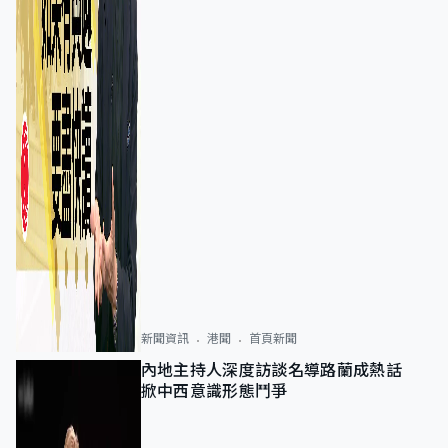
新聞資訊
港聞
首頁新聞
內地主持人深度訪談名導路蘭成熱話
掀中西意識形態鬥爭