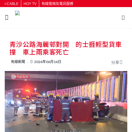
i-CABLE
HOY TV
有線寬頻及電訊服務
返回
青沙公路海麗邨對開 的士捱輕型貨車
按輸入鍵開始搜尋
撞 車上兩乘客死亡
有線新聞
2026年06月16日
分享