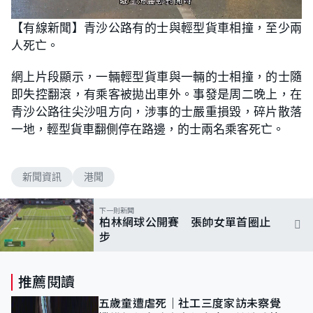
L
U
o
n
【有線新聞】青沙公路有的士與輕型貨車相撞，至少兩
a
m
d
u
人死亡。
e
t
d
e
:
7
網上片段顯示，一輛輕型貨車與一輛的士相撞，的士隨
9
.
即失控翻滾，有乘客被拋出車外。事發是周二晚上，在
4
1
青沙公路往尖沙咀方向，涉事的士嚴重損毀，碎片散落
%
一地，輕型貨車翻側停在路邊，的士兩名乘客死亡。
新聞資訊
港聞
下一則新聞
柏林網球公開賽 張帥女單首圈止
步
推薦閱讀
五歲童遭虐死｜社工三度家訪未察覺