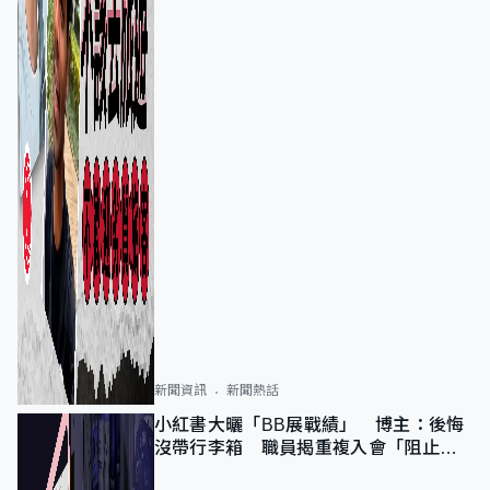
新聞資訊
新聞熱話
小紅書大曬「BB展戰績」 博主：後悔
沒帶行李箱 職員揭重複入會「阻止唔
到」