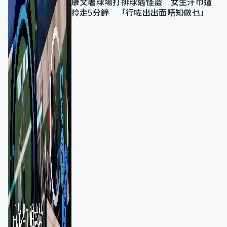
康文署球場打排球遇怪盜 女生汗巾遭
拎走5分鐘 「行咗出出面唔知做乜」