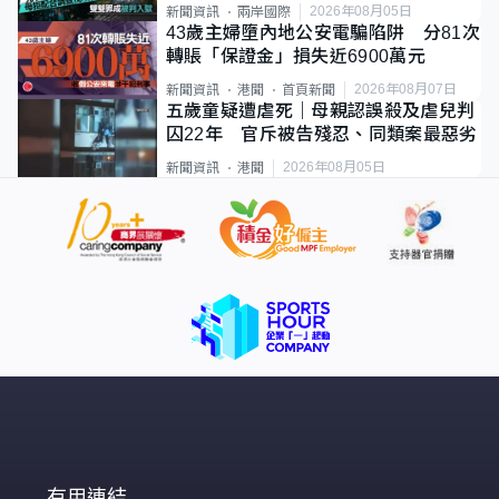
2026年08月05日
新聞資訊
兩岸國際
43歲主婦墮內地公安電騙陷阱 分81次
轉賬「保證金」損失近6900萬元
2026年08月07日
新聞資訊
港聞
首頁新聞
五歲童疑遭虐死｜母親認誤殺及虐兒判
囚22年 官斥被告殘忍、同類案最惡劣
2026年08月05日
新聞資訊
港聞
有用連結