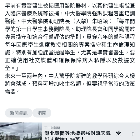
早前有實習醫生被揭擅用醫院器材，以其他醫生帳號登
入臨床醫療系統等被捕，中大醫學院強調課程着重培訓
醫德。中大醫學院助理院長（入學）朱昭穎：「每年開
學的第一日學生事務副院長、助理院長會和同學說關於
專業操守和適合行醫評估的準則，貫穿六年的醫科課程
每年因應學生進度教授相關的專案操守和生命倫理知
識，特別有加強課堂提醒學生，尤其是準實習醫生，要
正確使用社交媒體和確保保障病人私隱以及數據安
全。」
未來一至兩年內，中大醫學院新建的教學科研綜合大樓
將會落成，預料可增加收生名額，但要視乎當時的政策
需要。
新聞資訊
港聞
下一則新聞
湖北黃岡等地遭遇強對流天氣 受
災人數達1.46萬人