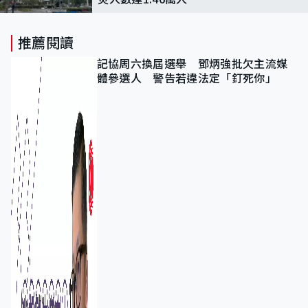
推薦閱讀
記協周六換屆選舉 鄧炳強批欠主流媒
體參選人 警告若違法定「釘死你」