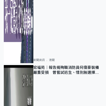
新聞資訊
港聞
宏福苑｜報告揭殉職消防員何偉豪裝備
嚴重受損 曾嘗試逃生、惜別無選擇下
棄裝備墮樓