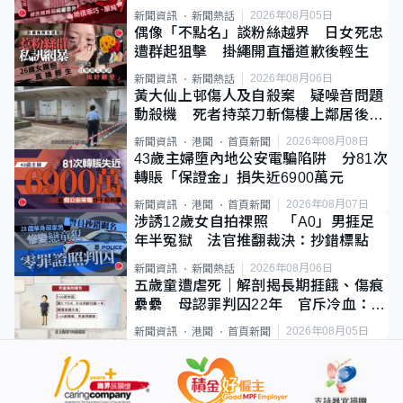
2026年08月05日
新聞資訊
新聞熱話
偶像「不點名」談粉絲越界 日女死忠
遭群起狙擊 掛繩開直播道歉後輕生
2026年08月06日
新聞資訊
新聞熱話
黃大仙上邨傷人及自殺案 疑噪音問題
動殺機 死者持菜刀斬傷樓上鄰居後墮
斃
2026年08月08日
新聞資訊
港聞
首頁新聞
43歲主婦墮內地公安電騙陷阱 分81次
轉賬「保證金」損失近6900萬元
2026年08月07日
新聞資訊
港聞
首頁新聞
涉誘12歲女自拍祼照 「A0」男捱足
年半冤獄 法官推翻裁決：抄錯標點
2026年08月06日
新聞資訊
新聞熱話
五歲童遭虐死｜解剖揭長期捱餓、傷痕
纍纍 母認罪判囚22年 官斥冷血：同
類案最惡劣
2026年08月05日
新聞資訊
港聞
首頁新聞