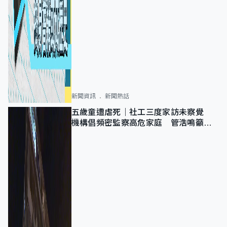
新聞資訊
新聞熱話
五歲童遭虐死｜社工三度家訪未察覺
機構倡頻密監察高危家庭 管浩鳴籲加
強跨部門協作