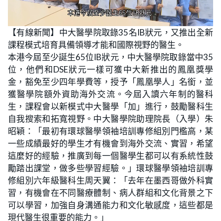
L
U
o
n
【有線新聞】中大醫學院取錄35名IB狀元，又推出全新
a
m
d
u
課程模式培育具備領導才能和國際視野的醫生。
e
t
d
e
:
本港今屆至少誕生65位IB狀元，中大醫學院取錄當中35
1
8
位，他們和DSE狀元一樣可獲中大新推出的鳳凰獎學
.
8
金，豁免至少四年學費等，授予「鳳凰學人」名銜，並
7
%
獲醫學院額外資助海外交流。今屆入讀六年制的醫科
生，課程會以新模式中大醫學「加」進行，鼓勵醫科生
自我搜索和拓寬視野。中大醫學院助理院長（入學）朱
昭穎：「最初有環球醫學領袖培訓專修組別門檻高，某
一些成績最好的學生才有機會到海外交流、實習，希望
這麼好的經驗，推廣到每一個醫學生都可以有系統性鼓
勵踏出課堂，做多些學習經驗。」環球醫學領袖培訓專
修組別六年級醫科生周天翼：「去年在墨西哥做外科實
習，有機會在不同醫療體制、病人群組和文化背景之下
可以學習，加強自身溝通能力和文化敏感度，這些都是
現代醫生很重要的能力。」