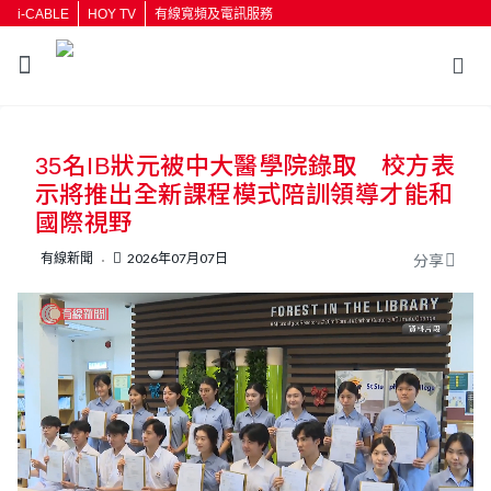
i-CABLE
HOY TV
有線寬頻及電訊服務
返回
35名IB狀元被中大醫學院錄取 校方表
按輸入鍵開始搜尋
示將推出全新課程模式陪訓領導才能和
國際視野
有線新聞
2026年07月07日
分享