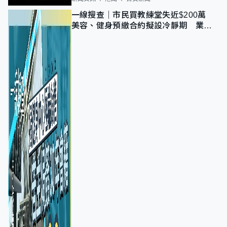
一線搜查｜市民買教練堂失近$200萬
美容、健身預繳合約擬設冷靜期 業界
憂退款計法對商戶不公