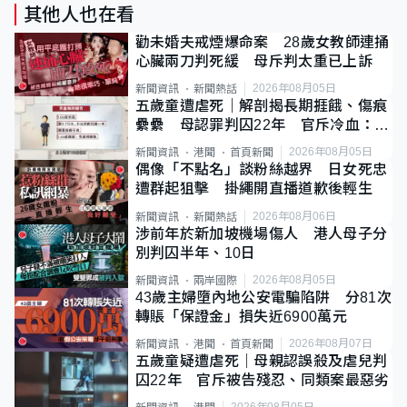
其他人也在看
勸未婚夫戒煙爆命案 28歲女教師連捅
心臟兩刀判死緩 母斥判太重已上訴
2026年08月05日
新聞資訊
新聞熱話
五歲童遭虐死｜解剖揭長期捱餓、傷痕
纍纍 母認罪判囚22年 官斥冷血：同
類案最惡劣
2026年08月05日
新聞資訊
港聞
首頁新聞
偶像「不點名」談粉絲越界 日女死忠
遭群起狙擊 掛繩開直播道歉後輕生
2026年08月06日
新聞資訊
新聞熱話
涉前年於新加坡機場傷人 港人母子分
別判囚半年、10日
2026年08月05日
新聞資訊
兩岸國際
43歲主婦墮內地公安電騙陷阱 分81次
轉賬「保證金」損失近6900萬元
2026年08月07日
新聞資訊
港聞
首頁新聞
五歲童疑遭虐死｜母親認誤殺及虐兒判
囚22年 官斥被告殘忍、同類案最惡劣