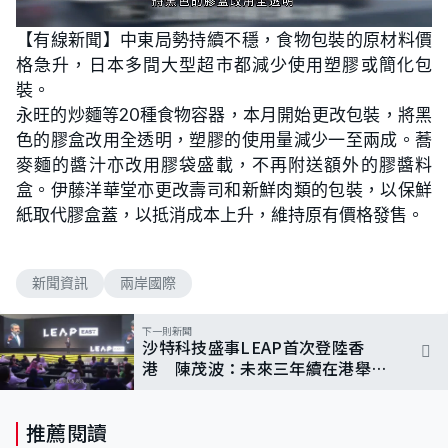
L
U
o
n
【有線新聞】中東局勢持續不穩，食物包裝的原材料價
a
m
d
u
格急升，日本多間大型超市都減少使用塑膠或簡化包
e
t
d
e
:
裝。
7
8
永旺的炒麵等20種食物容器，本月開始更改包裝，將黑
.
9
色的膠盒改用全透明，塑膠的使用量減少一至兩成。蕎
5
%
麥麵的醬汁亦改用膠袋盛載，不再附送額外的膠醬料
盒。伊藤洋華堂亦更改壽司和新鮮肉類的包裝，以保鮮
紙取代膠盒蓋，以抵消成本上升，維持原有價格發售。
新聞資訊
兩岸國際
下一則新聞
沙特科技盛事LEAP首次登陸香
港 陳茂波：未來三年續在港舉
行 指年內再出訪沙特
推薦閱讀