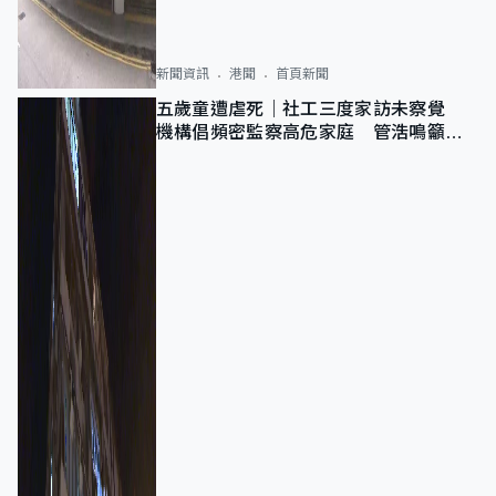
新聞資訊
港聞
首頁新聞
五歲童遭虐死｜社工三度家訪未察覺
機構倡頻密監察高危家庭 管浩鳴籲加
強跨部門協作