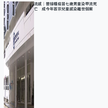
流感｜曾接種疫苗七歲男童染甲流死
亡 成今年首宗兒童感染離世個案