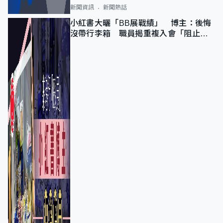
新聞資訊
新聞熱話
小紅書大曬「BB展戰績」 博主：後悔
沒帶行李箱 職員揭重複入會「阻止唔
到」