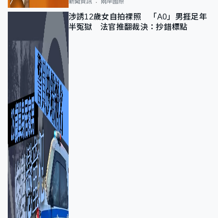
新聞資訊
兩岸國際
涉誘12歲女自拍祼照 「A0」男捱足年
半冤獄 法官推翻裁決：抄錯標點