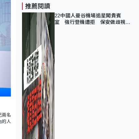
推薦閱讀
22中國人曼谷機場追星闖貴賓
室 強行登機遭拒 保安做歧視手
勢遭紀律處分
己兩名
內的人