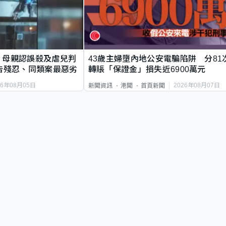
｜母親認誤殺及虐兒判
43歲主婦墮內地公安電騙陷阱 分81
告殘忍、同類案最惡劣
轉賬「保證金」損失近6900萬元
26年08月05日
2026年08月07日
新聞資訊
港聞
首頁新聞