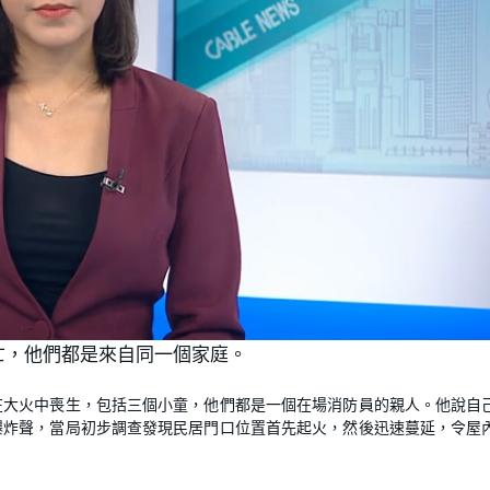
L
o
亡，他們都是來自同一個家庭。
a
d
e
d
:
在大火中喪生，包括三個小童，他們都是一個在場消防員的親人。他說自
1
0
爆炸聲，當局初步調查發現民居門口位置首先起火，然後迅速蔓延，令屋
0
.
0
0
%