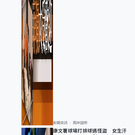
新聞資訊
兩岸國際
康文署球場打排球遇怪盜 女生汗