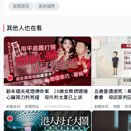
新聞資訊
兩岸國際
其他人也在看
勸未婚夫戒煙爆命案 28歲女教師連捅
五歲童遭虐死｜
心臟兩刀判死緩 母斥判太重已上訴
纍纍 母認罪判囚
類案最惡劣
2026年08月05日
新聞資訊
新聞熱話
新聞資訊
港聞
首