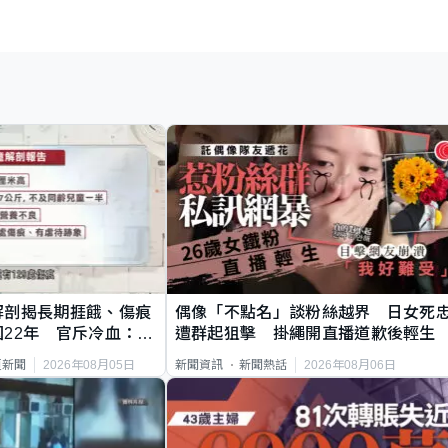
解剖揭長期捱餓、傷痕
偶像「不點名」談粉絲越界 日女死
22年 官斥冷血：同
遭群起狙擊 掛繩開直播道歉後輕生
2026年08月05日
2026年08月06日
頁新聞
新聞資訊
新聞熱話