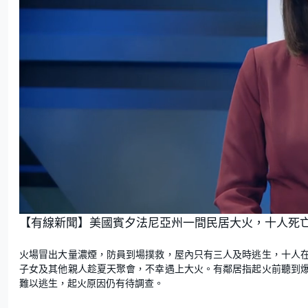
U
n
【有線新聞】美國賓夕法尼亞州一間民居大火，十人死
m
u
t
e
火場冒出大量濃煙，防員到場撲救，屋內只有三人及時逃生，十人
子女及其他親人趁夏天聚會，不幸遇上大火。有鄰居指起火前聽到
難以逃生，起火原因仍有待調查。