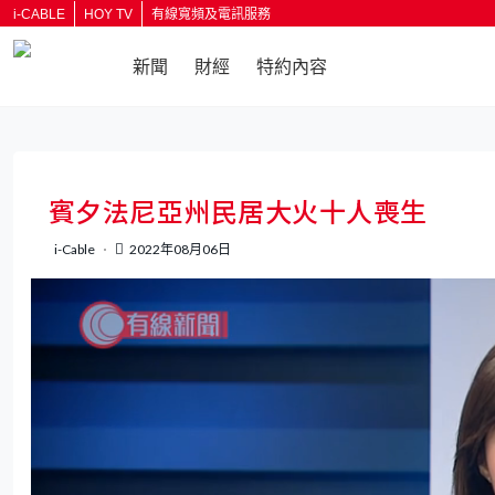
i-CABLE
HOY TV
有線寬頻及電訊服務
新聞
財經
特約內容
返回
賓夕法尼亞州民居大火十人喪生
i-Cable
2022年08月06日