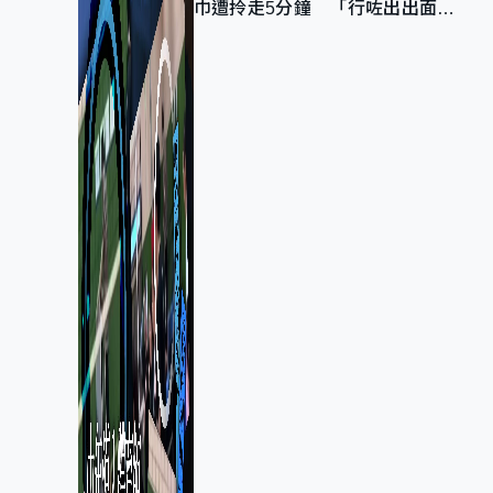
巾遭拎走5分鐘 「行咗出出面唔
知做乜」