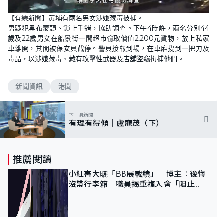
L
U
o
n
【有線新聞】黃埔有兩名男女涉嫌藏毒被捕。
a
m
d
u
男疑犯黑布蒙頭、鎖上手銬，協助調查。下午4時許，兩名分別44
e
t
d
e
歲及22歲男女在船景街一間超市偷取價值2,200元貨物，放上私家
:
1
車離開，其間被保安員截停。警員接報到場，在車廂搜到一把刀及
0
毒品，以涉嫌藏毒、藏有攻擊性武器及店舖盜竊拘捕他們。
0
.
0
0
%
新聞資訊
港聞
下一則新聞
有理有得傾｜盧寵茂（下）
推薦閱讀
小紅書大曬「BB展戰績」 博主：後悔
沒帶行李箱 職員揭重複入會「阻止唔
到」