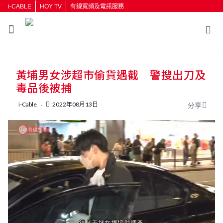
i-CABLE
HOY TV
有線寬頻及電訊服務
返回
黃埔男女涉超市偷貨遇截 警搜出刀及
按輸入鍵開始搜尋
毒品後被捕
i-Cable
2022年08月13日
分享