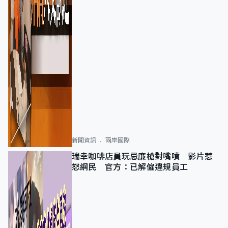
新聞資訊
兩岸國際
瑞幸咖啡店員玩忌廉槍對嘴噴 影片惹
怒網民 官方：已解僱違規員工