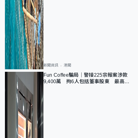
新聞資訊
港聞
Fun Coffee騙局｜警接225宗報案涉款
9,400萬 拘6人包括董事股東 最高金
額一宗涉近千萬