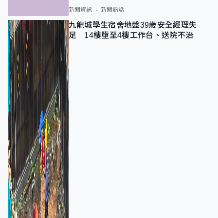
新聞資訊
新聞熱話
九龍城學生宿舍地盤39歲安全經理失
足 14樓墮至4樓工作台、送院不治