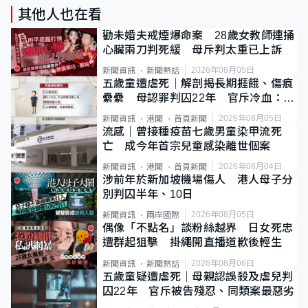
其他人也在看
勸未婚夫戒煙爆命案 28歲女教師連捅
心臟兩刀判死緩 母斥判太重已上訴
2026年08月05日
新聞資訊
新聞熱話
五歲童遭虐死｜解剖揭長期捱餓、傷痕
纍纍 母認罪判囚22年 官斥冷血：同
類案最惡劣
2026年08月05日
新聞資訊
港聞
首頁新聞
流感｜曾接種疫苗七歲男童染甲流死
亡 成今年首宗兒童感染離世個案
2026年08月04日
新聞資訊
港聞
首頁新聞
涉前年於新加坡機場傷人 港人母子分
別判囚半年、10日
2026年08月05日
新聞資訊
兩岸國際
偶像「不點名」談粉絲越界 日女死忠
遭群起狙擊 掛繩開直播道歉後輕生
2026年08月06日
新聞資訊
新聞熱話
五歲童疑遭虐死｜母親認誤殺及虐兒判
囚22年 官斥被告殘忍、同類案最惡劣