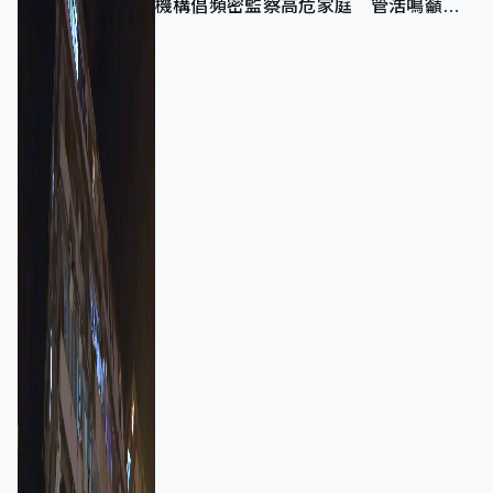
機構倡頻密監察高危家庭 管浩鳴籲加
強跨部門協作