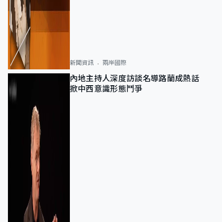
新聞資訊
兩岸國際
內地主持人深度訪談名導路蘭成熱話
掀中西意識形態鬥爭