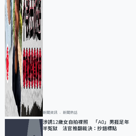
新聞資訊
新聞熱話
涉誘12歲女自拍祼照 「A0」男捱足年
半冤獄 法官推翻裁決：抄錯標點