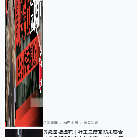
新聞資訊
兩岸國際
首頁新聞
五歲童遭虐死｜社工三度家訪未察覺