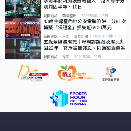
涉前年於新加坡機場傷人 港人母子分
別判囚半年、10日
2026年08月05日
新聞資訊
兩岸國際
43歲主婦墮內地公安電騙陷阱 分81次
轉賬「保證金」損失近6900萬元
2026年08月07日
新聞資訊
港聞
首頁新聞
五歲童疑遭虐死｜母親認誤殺及虐兒判
囚22年 官斥被告殘忍、同類案最惡劣
2026年08月05日
新聞資訊
港聞