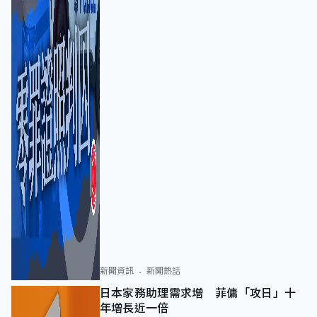
新聞資訊
新聞熱話
日本家務助理需求增 菲傭「攻日」十
年增長近一倍