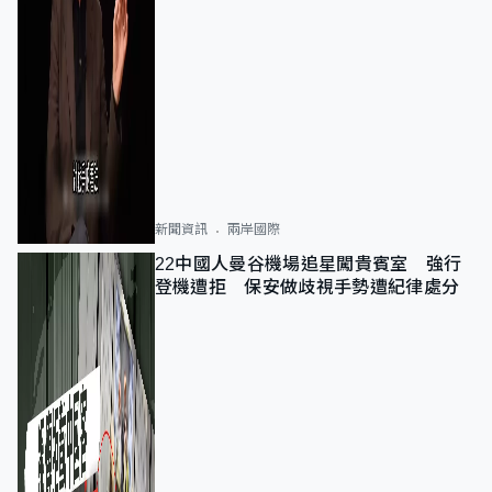
新聞資訊
兩岸國際
22中國人曼谷機場追星闖貴賓室 強行
登機遭拒 保安做歧視手勢遭紀律處分