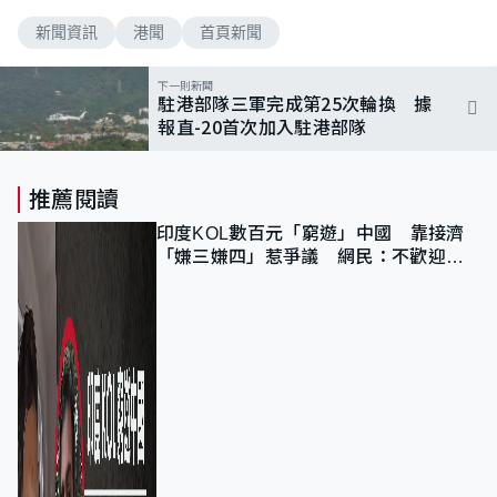
新聞資訊
港聞
首頁新聞
下一則新聞
駐港部隊三軍完成第25次輪換 據
報直-20首次加入駐港部隊
推薦閱讀
印度KOL數百元「窮遊」中國 靠接濟
「嫌三嫌四」惹爭議 網民：不歡迎劣
質旅客