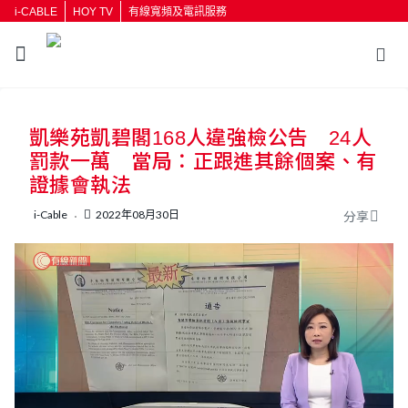
i-CABLE
HOY TV
有線寬頻及電訊服務
返回
凱樂苑凱碧閣168人違強檢公告 24人
按輸入鍵開始搜尋
罰款一萬 當局：正跟進其餘個案、有
證據會執法
i-Cable
2022年08月30日
分享