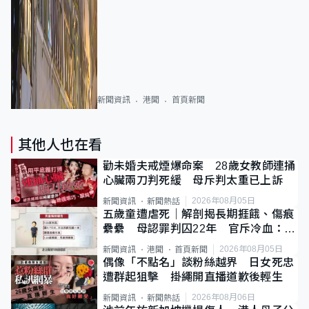
新聞資訊
港聞
首頁新聞
其他人也在看
勸未婚夫戒煙爆命案 28歲女教師連捅
心臟兩刀判死緩 母斥判太重已上訴
2026年08月05日
新聞資訊
新聞熱話
五歲童遭虐死｜解剖揭長期捱餓、傷痕
纍纍 母認罪判囚22年 官斥冷血：同
類案最惡劣
2026年08月05日
新聞資訊
港聞
首頁新聞
偶像「不點名」談粉絲越界 日女死忠
遭群起狙擊 掛繩開直播道歉後輕生
2026年08月06日
新聞資訊
新聞熱話