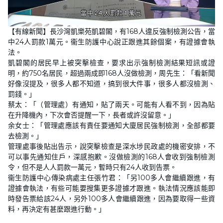
L
U
o
n
【有線新聞】長沙灣凱樂苑凱碧閣，有168人違反強制檢測公告，當
a
m
d
u
中24人罰款1萬元。衞生防護中心說正跟進其餘個案，有證據會執
e
t
d
e
法。
:
5
凱碧閣的居民早上被突擊檢查，要求出示強制檢測結果短訊或證
1
明，約750名居民，超過兩成即168人沒做檢測，周先生：「看新聞
.
4
好像沒提及，很多人都不知道，搞到很大件事，很多人都沒檢測、
9
%
罰錢。」
蔡太：「（管理處）有通知，貼了兩天。可能有人看不到，因為貼
在升降機內，下次會否提醒一下，長者或許沒留意。」
余女士：「管理處應該有責任要通知大廈居民強制檢測，全部都要
去檢測。」
管理處事後貼出告示，說突擊檢查是深水埗民政處的機密安排，不
可以事先通知住戶，深感抱歉。沒做檢測的168人會收到強制檢測
令，但不是人人罰款一萬元，暫時只有24人收到告票。
衞生防護中心傳染病處主任張竹君：「另100多人會繼續跟進，有
證據會執法，有些可能要搜集更多證據才跟進。執法情況應該能即
時發告票給該24人，另外100多人會繼續跟進，因為要取得一些資
料，再決定有甚麼跟進行動。」