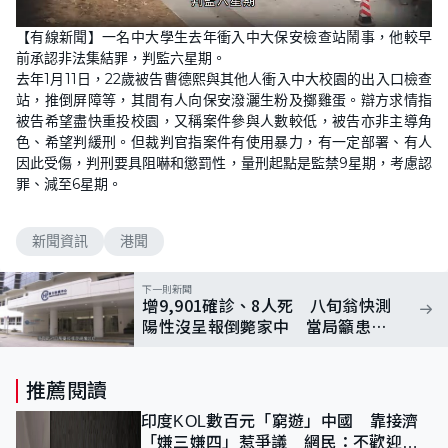
L
U
o
n
【有線新聞】一名中大學生去年衝入中大保安檢查站鬧事，他較早
a
m
d
u
前承認非法集結罪，判監六星期。
e
t
d
e
去年1月11日，22歲被告曹德熙與其他人衝入中大校園的出入口檢查
:
1
站，推倒屏障等，其間有人向保安潑灑生粉及擲雞蛋。辯方求情指
0
被告希望盡快重投校園，又稱案件參與人數較低，被告亦非主導角
0
.
色、希望判緩刑。但裁判官指案件有使用暴力，有一定部署、有人
0
0
因此受傷，判刑要具阻嚇和懲罰性，量刑起點是監禁9星期，考慮認
%
罪、減至6星期。
新聞資訊
港聞
下一則新聞
增9,901確診、8人死 八旬翁快測
陽性沒呈報倒斃家中 當局籲患者
盡快求診
推薦閱讀
印度KOL數百元「窮遊」中國 靠接濟
「嫌三嫌四」惹爭議 網民：不歡迎劣