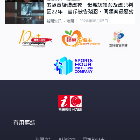
五歲童疑遭虐死｜母親認誤殺及虐兒判
囚22年 官斥被告殘忍、同類案最惡劣
2026年08月05日
新聞資訊
港聞
有用連結
新聞資訊
財經資訊
電視節目表