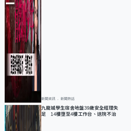
新聞資訊
新聞熱話
九龍城學生宿舍地盤39歲安全經理失
足 14樓墮至4樓工作台、送院不治