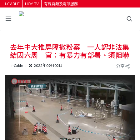
i-CABLE
HOY TV
有線寬頻及電訊服務
去年中大推屏障撒粉案 一人認非法集
結囚六周 官：有暴力有部署、須阻嚇
i-Cable
2022年09月02日
分享