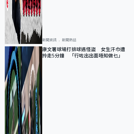
新聞資訊
新聞熱話
康文署球場打排球遇怪盜 女生汗巾遭
拎走5分鐘 「行咗出出面唔知做乜」