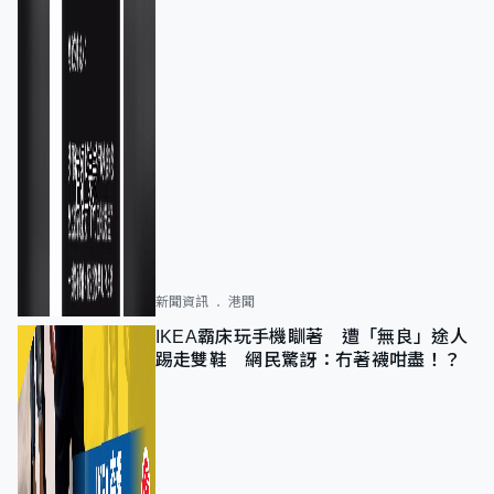
新聞資訊
港聞
IKEA霸床玩手機瞓著 遭「無良」途人
踢走雙鞋 網民驚訝：冇著襪咁盡！？