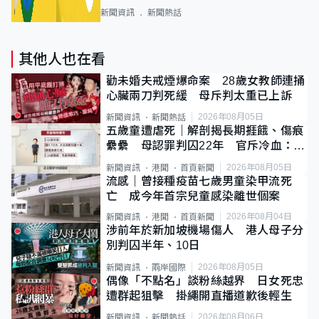
新聞資訊
新聞熱話
其他人也在看
勸未婚夫戒煙爆命案 28歲女教師連捅
心臟兩刀判死緩 母斥判太重已上訴
2026年08月05日
新聞資訊
新聞熱話
五歲童遭虐死｜解剖揭長期捱餓、傷痕
纍纍 母認罪判囚22年 官斥冷血：同
類案最惡劣
2026年08月05日
新聞資訊
港聞
首頁新聞
流感｜曾接種疫苗七歲男童染甲流死
亡 成今年首宗兒童感染離世個案
2026年08月04日
新聞資訊
港聞
首頁新聞
涉前年於新加坡機場傷人 港人母子分
別判囚半年、10日
2026年08月05日
新聞資訊
兩岸國際
偶像「不點名」談粉絲越界 日女死忠
遭群起狙擊 掛繩開直播道歉後輕生
2026年08月06日
新聞資訊
新聞熱話