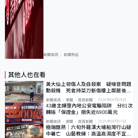
新聞資訊
新聞熱話
其他人也在看
黃大仙上邨傷人及自殺案 疑噪音問題
動殺機 死者持菜刀斬傷樓上鄰居後墮
斃
2026年08月08日
新聞資訊
港聞
首頁新聞
43歲主婦墮內地公安電騙陷阱 分81次
轉賬「保證金」損失近6900萬元
2026年08月07日
新聞資訊
港聞
首頁新聞
極端酷熱｜六旬外籍漢大埔船灣行山疑
中暑亡 山藝教練：高溫高濕度不宜遠