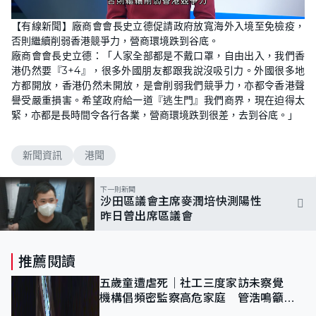
L
U
o
n
【有線新聞】廠商會會長史立德促請政府放寬海外入境至免檢疫，
a
m
d
u
否則繼續削弱香港競爭力，營商環境跌到谷底。
e
t
d
e
廠商會會長史立德：「人家全部都是不戴口罩，自由出入，我們香
:
9
港仍然要『3+4』，很多外國朋友都跟我說沒吸引力。外國很多地
6
方都開放，香港仍然未開放，是會削弱我們競爭力，亦都令香港聲
.
0
譽受嚴重損害。希望政府給一道『逃生門』我們商界，現在迫得太
7
%
緊，亦都是長時間令各行各業，營商環境跌到很差，去到谷底。」
新聞資訊
港聞
下一則新聞
沙田區議會主席麥潤培快測陽性
昨日曾出席區議會
推薦閱讀
五歲童遭虐死｜社工三度家訪未察覺
機構倡頻密監察高危家庭 管浩鳴籲加
強跨部門協作