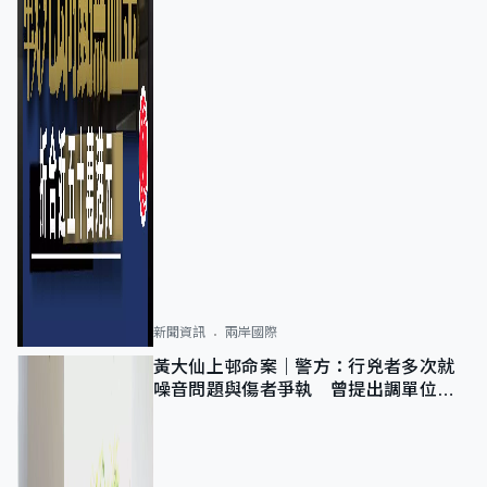
新聞資訊
兩岸國際
黃大仙上邨命案｜警方：行兇者多次就
噪音問題與傷者爭執 曾提出調單位已
獲批