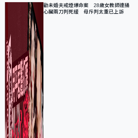
勸未婚夫戒煙爆命案 28歲女教師連捅
心臟兩刀判死緩 母斥判太重已上訴