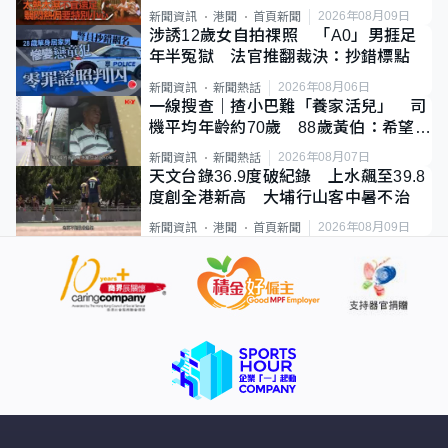
足
2026年08月09日
新聞資訊
港聞
首頁新聞
涉誘12歲女自拍祼照 「A0」男捱足
年半冤獄 法官推翻裁決：抄錯標點
2026年08月06日
新聞資訊
新聞熱話
一線搜查｜揸小巴難「養家活兒」 司
機平均年齡約70歲 88歲黃伯：希望一
直揸落去
2026年08月07日
新聞資訊
新聞熱話
天文台錄36.9度破紀錄 上水飆至39.8
度創全港新高 大埔行山客中暑不治
2026年08月09日
新聞資訊
港聞
首頁新聞