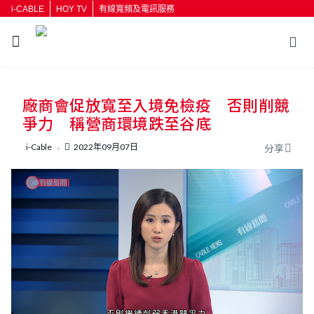
i-CABLE
HOY TV
有線寬頻及電訊服務
返回
廠商會促放寬至入境免檢疫 否則削競
按輸入鍵開始搜尋
爭力 稱營商環境跌至谷底
i-Cable
2022年09月07日
分享