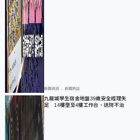
新聞資訊
新聞熱話
九龍城學生宿舍地盤39歲安全經理失
足 14樓墮至4樓工作台、送院不治