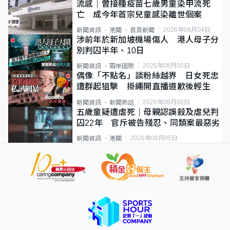
流感｜曾接種疫苗七歲男童染甲流死
亡 成今年首宗兒童感染離世個案
2026年08月04日
新聞資訊
港聞
首頁新聞
涉前年於新加坡機場傷人 港人母子分
別判囚半年、10日
2026年08月05日
新聞資訊
兩岸國際
偶像「不點名」談粉絲越界 日女死忠
遭群起狙擊 掛繩開直播道歉後輕生
2026年08月06日
新聞資訊
新聞熱話
五歲童疑遭虐死｜母親認誤殺及虐兒判
囚22年 官斥被告殘忍、同類案最惡劣
2026年08月05日
新聞資訊
港聞