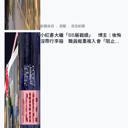
新聞資訊
港聞
首頁新聞
小紅書大曬「BB展戰績」 博主：後悔
沒帶行李箱 職員揭重複入會「阻止唔
到」