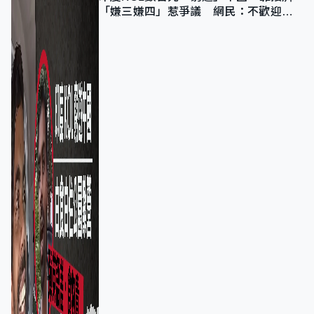
「嫌三嫌四」惹爭議 網民：不歡迎劣
質旅客