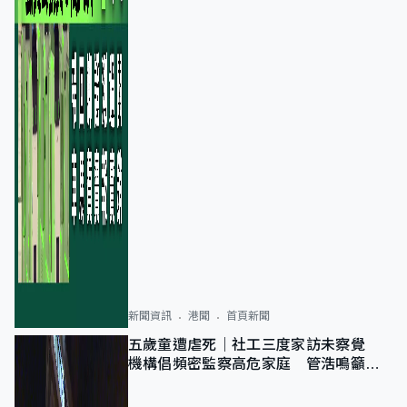
新聞資訊
港聞
首頁新聞
五歲童遭虐死｜社工三度家訪未察覺
機構倡頻密監察高危家庭 管浩鳴籲加
強跨部門協作