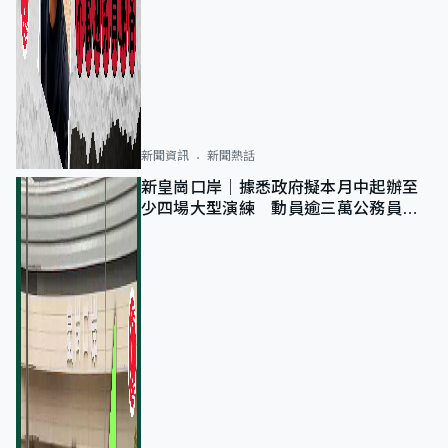
新聞資訊
新聞熱話
新皇崗口岸｜據悉政府擬本月中起辦至
少四場大型演練 動員逾三萬公務員人
次測試