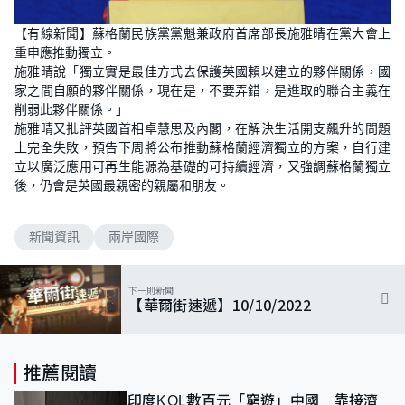
【有線新聞】蘇格蘭民族黨黨魁兼政府首席部長施雅晴在黨大會上
重申應推動獨立。
施雅晴說「獨立實是最佳方式去保護英國賴以建立的夥伴關係，國
家之間自願的夥伴關係，現在是，不要弄錯，是進取的聯合主義在
削弱此夥伴關係。」
施雅晴又批評英國首相卓慧思及內閣，在解決生活開支飆升的問題
上完全失敗，預告下周將公布推動蘇格蘭經濟獨立的方案，自行建
立以廣泛應用可再生能源為基礎的可持續經濟，又強調蘇格蘭獨立
後，仍會是英國最親密的親屬和朋友。
新聞資訊
兩岸國際
下一則新聞
【華爾街速遞】10/10/2022
推薦閱讀
印度KOL數百元「窮遊」中國 靠接濟