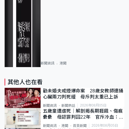
新聞資訊
港聞
其他人也在看
勸未婚夫戒煙爆命案 28歲女教師連捅
心臟兩刀判死緩 母斥判太重已上訴
2026年08月05日
新聞資訊
新聞熱話
五歲童遭虐死｜解剖揭長期捱餓、傷痕
纍纍 母認罪判囚22年 官斥冷血：同
類案最惡劣
2026年08月05日
新聞資訊
港聞
首頁新聞