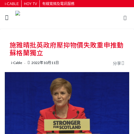
i-CABLE
HOY TV
有線寬頻及電訊服務
返回
施雅晴批英政府壓抑物價失敗重申推動
按輸入鍵開始搜尋
蘇格蘭獨立
i-Cable
2022年10月11日
分享