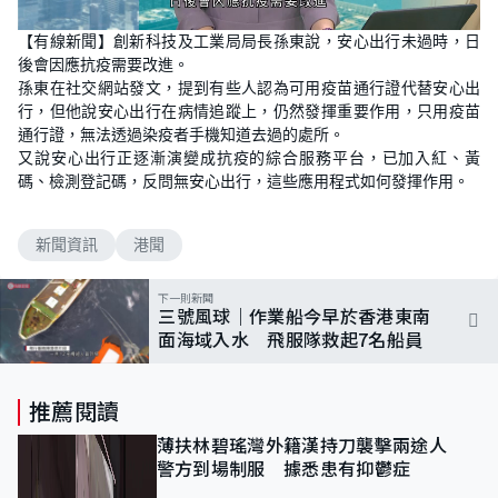
L
U
o
n
【有線新聞】創新科技及工業局局長孫東說，安心出行未過時，日
a
m
d
u
後會因應抗疫需要改進。
e
t
d
e
孫東在社交網站發文，提到有些人認為可用疫苗通行證代替安心出
:
1
行，但他說安心出行在病情追蹤上，仍然發揮重要作用，只用疫苗
0
通行證，無法透過染疫者手機知道去過的處所。
0
.
又說安心出行正逐漸演變成抗疫的綜合服務平台，已加入紅、黃
0
0
碼、檢測登記碼，反問無安心出行，這些應用程式如何發揮作用。
%
新聞資訊
港聞
下一則新聞
三號風球｜作業船今早於香港東南
面海域入水 飛服隊救起7名船員
推薦閱讀
薄扶林碧瑤灣外籍漢持刀襲擊兩途人
警方到場制服 據悉患有抑鬱症