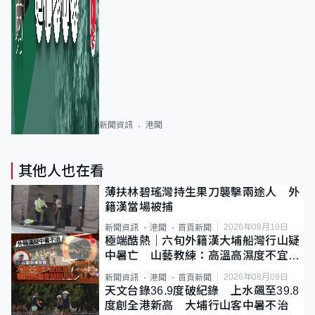
新聞資訊
港聞
其他人也在看
薄扶林碧瑤灣持生果刀襲擊兩途人 外
籍漢當場被捕
2026年08月10日
新聞資訊
港聞
首頁新聞
極端酷熱｜六旬外籍漢大埔船灣行山疑
中暑亡 山藝教練：高溫高濕度不宜遠
足
2026年08月09日
新聞資訊
港聞
首頁新聞
天文台錄36.9度破紀錄 上水飆至39.8
度創全港新高 大埔行山客中暑不治