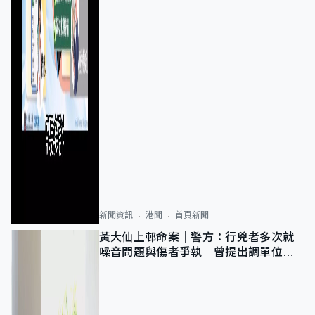
新聞資訊
港聞
首頁新聞
黃大仙上邨命案｜警方：行兇者多次就
噪音問題與傷者爭執 曾提出調單位已
獲批