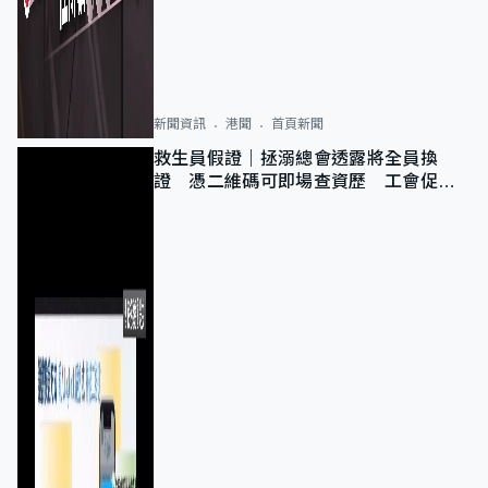
新聞資訊
港聞
首頁新聞
救生員假證｜拯溺總會透露將全員換
證 憑二維碼可即場查資歷 工會促加
強巡查