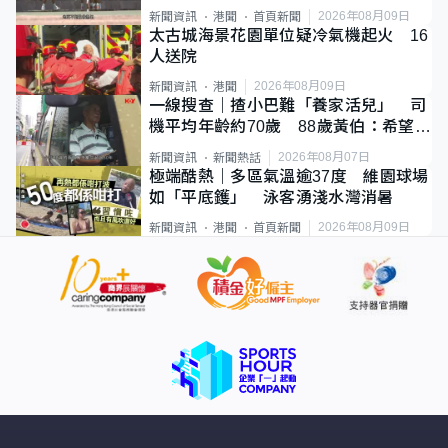
2026年08月09日
新聞資訊
港聞
首頁新聞
太古城海景花園單位疑冷氣機起火 16
人送院
2026年08月09日
新聞資訊
港聞
一線搜查｜揸小巴難「養家活兒」 司
機平均年齡約70歲 88歲黃伯：希望一
直揸落去
2026年08月07日
新聞資訊
新聞熱話
極端酷熱｜多區氣溫逾37度 維園球場
如「平底鑊」 泳客湧淺水灣消暑
2026年08月09日
新聞資訊
港聞
首頁新聞