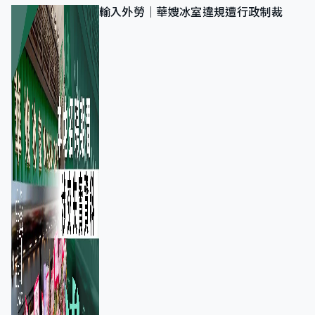
輸入外勞｜華嫂冰室違規遭行政制裁