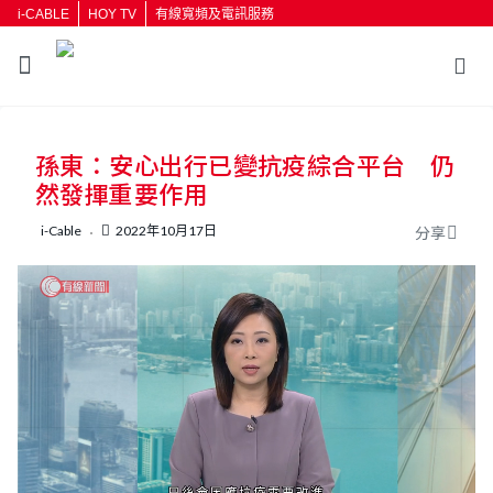
i-CABLE
HOY TV
有線寬頻及電訊服務
返回
孫東：安心出行已變抗疫綜合平台 仍
按輸入鍵開始搜尋
然發揮重要作用
i-Cable
2022年10月17日
分享