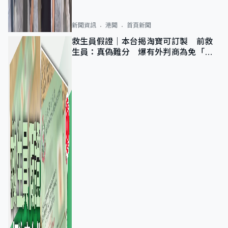
新聞資訊
港聞
首頁新聞
救生員假證｜本台揭淘寶可訂製 前救
生員：真偽難分 爆有外判商為免「封
池」沒做足檢查