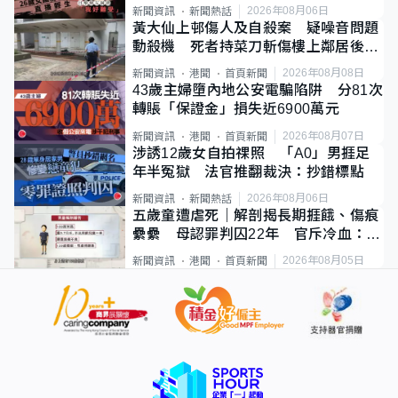
2026年08月06日
新聞資訊
新聞熱話
黃大仙上邨傷人及自殺案 疑噪音問題
動殺機 死者持菜刀斬傷樓上鄰居後墮
斃
2026年08月08日
新聞資訊
港聞
首頁新聞
43歲主婦墮內地公安電騙陷阱 分81次
轉賬「保證金」損失近6900萬元
2026年08月07日
新聞資訊
港聞
首頁新聞
涉誘12歲女自拍祼照 「A0」男捱足
年半冤獄 法官推翻裁決：抄錯標點
2026年08月06日
新聞資訊
新聞熱話
五歲童遭虐死｜解剖揭長期捱餓、傷痕
纍纍 母認罪判囚22年 官斥冷血：同
類案最惡劣
2026年08月05日
新聞資訊
港聞
首頁新聞