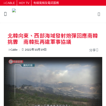
i-CABLE
HOY TV
有線寬頻及電訊服務
返回
北韓向東、西部海域發射炮彈回應南韓
按輸入鍵開始搜尋
挑釁 南韓批再違軍事協議
i-Cable
2022年10月19日
分享