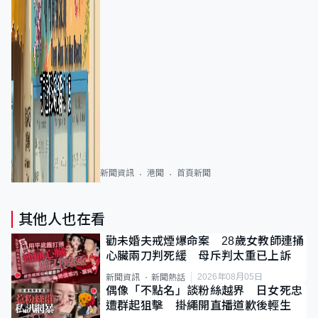
新聞資訊
港聞
首頁新聞
其他人也在看
勸未婚夫戒煙爆命案 28歲女教師連捅
心臟兩刀判死緩 母斥判太重已上訴
2026年08月05日
新聞資訊
新聞熱話
偶像「不點名」談粉絲越界 日女死忠
遭群起狙擊 掛繩開直播道歉後輕生