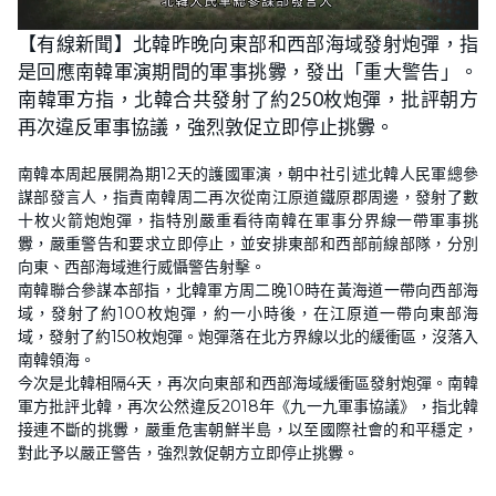
L
U
o
n
【有線新聞】北韓昨晚向東部和西部海域發射炮彈，指
a
m
d
u
是回應南韓軍演期間的軍事挑釁，發出「重大警告」。
e
t
d
e
:
南韓軍方指，北韓合共發射了約250枚炮彈，批評朝方
6
1
再次違反軍事協議，強烈敦促立即停止挑釁。
.
9
7
南韓本周起展開為期12天的護國軍演，朝中社引述北韓人民軍總參
%
謀部發言人，指責南韓周二再次從南江原道鐵原郡周邊，發射了數
十枚火箭炮炮彈，指特別嚴重看待南韓在軍事分界線一帶軍事挑
釁，嚴重警告和要求立即停止，並安排東部和西部前線部隊，分別
向東、西部海域進行威懾警告射擊。
南韓聯合參謀本部指，北韓軍方周二晚10時在黃海道一帶向西部海
域，發射了約100枚炮彈，約一小時後，在江原道一帶向東部海
域，發射了約150枚炮彈。炮彈落在北方界線以北的緩衝區，沒落入
南韓領海。
今次是北韓相隔4天，再次向東部和西部海域緩衝區發射炮彈。南韓
軍方批評北韓，再次公然違反2018年《九一九軍事協議》，指北韓
接連不斷的挑釁，嚴重危害朝鮮半島，以至國際社會的和平穩定，
對此予以嚴正警告，強烈敦促朝方立即停止挑釁。