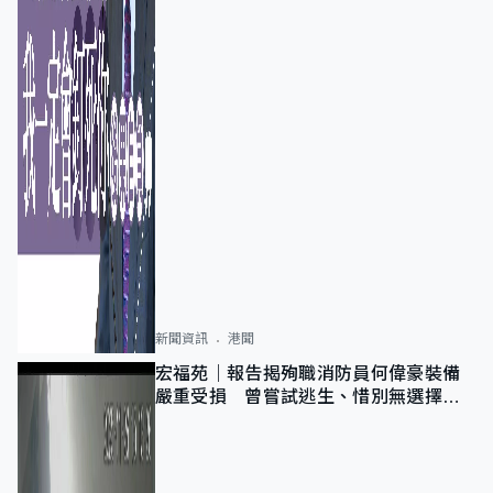
新聞資訊
港聞
宏福苑｜報告揭殉職消防員何偉豪裝備
嚴重受損 曾嘗試逃生、惜別無選擇下
棄裝備墮樓