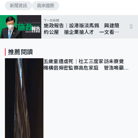
新聞資訊
兩岸國際
下一則新聞
施政報告｜設港版淡馬錫 興建簡
約公屋 搶企業搶人才 一文看清
內容重點
推薦閱讀
五歲童遭虐死｜社工三度家訪未察覺
機構倡頻密監察高危家庭 管浩鳴籲加
強跨部門協作