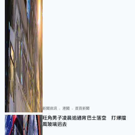
新聞資訊
港聞
首頁新聞
旺角男子凌晨追通宵巴士落空 打爆擋
風玻璃逃去