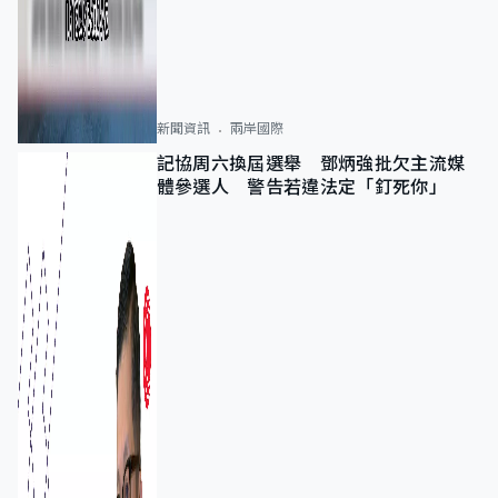
新聞資訊
兩岸國際
記協周六換屆選舉 鄧炳強批欠主流媒
體參選人 警告若違法定「釘死你」