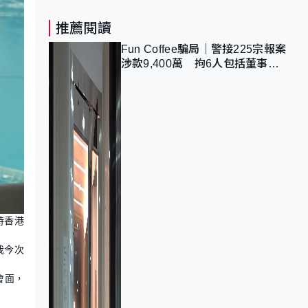
推薦閱讀
Fun Coffee騙局｜警接225宗報案
涉款9,400萬 拘6人包括董事股
東 最高金額一宗涉近千萬
持香港
我今次
會面，