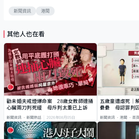
新聞資訊
港聞
其他人也在看
勸未婚夫戒煙爆命案 28歲女教師連捅
五歲童遭虐死｜
心臟兩刀判死緩 母斥判太重已上訴
纍纍 母認罪判囚
類案最惡劣
2026年08月05日
新聞資訊
新聞熱話
新聞資訊
港聞
首