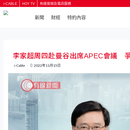
i-CABLE
HOY TV
有線寬頻及電訊服務
新聞
財經
特約內容
返回
李家超周四赴曼谷出席APEC會議 
i-Cable
2022年11月15日