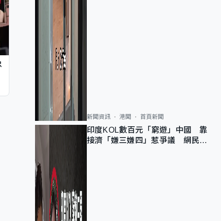
忠
新聞資訊
港聞
首頁新聞
印度KOL數百元「窮遊」中國 靠
接濟「嫌三嫌四」惹爭議 網民：
不歡迎劣質旅客