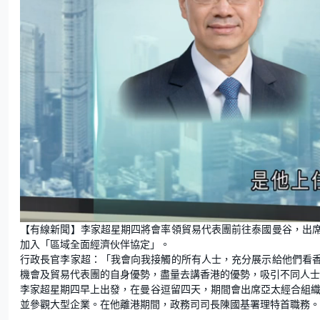
L
U
o
n
【有線新聞】李家超星期四將會率領貿易代表團前往泰國曼谷，出
a
m
d
u
加入「區域全面經濟伙伴協定」。
e
t
d
e
:
行政長官李家超：「我會向我接觸的所有人士，充分展示給他們看
7
5
機會及貿易代表團的自身優勢，盡量去講香港的優勢，吸引不同人士
.
6
李家超星期四早上出發，在曼谷逗留四天，期間會出席亞太經合組織
8
%
並參觀大型企業。在他離港期間，政務司司長陳國基署理特首職務。