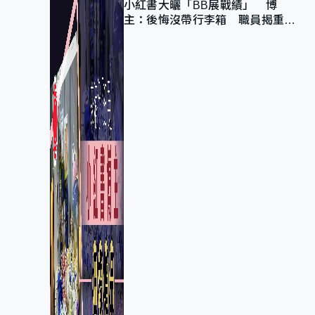
小紅書大曬「BB展戰績」 博
主：後悔沒帶行李箱 職員揭重複
入會「阻止唔到」