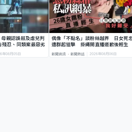
｜母親認誤殺及虐兒判
偶像「不點名」談粉絲越界 日女死
告殘忍、同類案最惡劣
遭群起狙擊 掛繩開直播道歉後輕生
26年08月05日
2026年08月06日
新聞資訊
新聞熱話