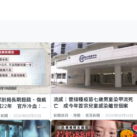
流感｜曾接種疫苗七歲男童染甲流死
解剖揭長期捱餓、傷痕
亡 成今年首宗兒童感染離世個案
22年 官斥冷血：同
2026年08月04日
新聞資訊
港聞
首頁新聞
2026年08月05日
頁新聞