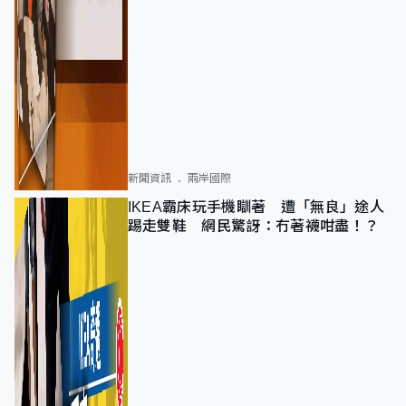
新聞資訊
兩岸國際
IKEA霸床玩手機瞓著 遭「無良」途人
踢走雙鞋 網民驚訝：冇著襪咁盡！？