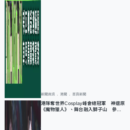
新聞資訊
港聞
首頁新聞
港隊奪世界Cosplay峰會總冠軍 神還原
《魔物獵人》、舞台融入獅子山 參賽
者：讓大家認識香港