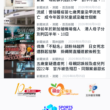
類案最惡劣
2026年08月05日
新聞資訊
港聞
首頁新聞
流感｜曾接種疫苗七歲男童染甲流死
亡 成今年首宗兒童感染離世個案
2026年08月04日
新聞資訊
港聞
首頁新聞
涉前年於新加坡機場傷人 港人母子分
別判囚半年、10日
2026年08月05日
新聞資訊
兩岸國際
偶像「不點名」談粉絲越界 日女死忠
遭群起狙擊 掛繩開直播道歉後輕生
2026年08月06日
新聞資訊
新聞熱話
五歲童疑遭虐死｜母親認誤殺及虐兒判
囚22年 官斥被告殘忍、同類案最惡劣
2026年08月05日
新聞資訊
港聞