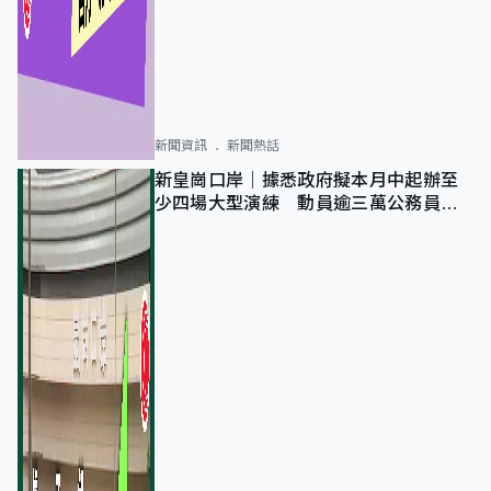
新聞資訊
新聞熱話
新皇崗口岸｜據悉政府擬本月中起辦至
少四場大型演練 動員逾三萬公務員人
次測試