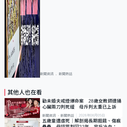
新聞資訊
新聞熱話
其他人也在看
勸未婚夫戒煙爆命案 28歲女教師連捅
心臟兩刀判死緩 母斥判太重已上訴
2026年08月05日
新聞資訊
新聞熱話
五歲童遭虐死｜解剖揭長期捱餓、傷痕
纍纍 母認罪判囚22年 官斥冷血：同