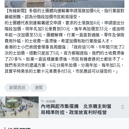
L
U
o
n
【有線新聞】多個的士團體向運輸署申請落旗加價6元，指行業面對
a
m
d
u
嚴峻困難，認為分階段加價市民較易接受。
e
t
d
e
的士團體代表到運輸署遞交申請，要求的士落旗加6元，申請提出分
:
6
階段加價，明年先加3元車費到30元，後年再加價至33元，或由明
5
年起一次加價至33元。團體解釋，行業一直面對通脹，零件及保險
.
7
費用升幅，的士收費一直滯後，希望加價有助行業挽留人才。
2
%
香港的士小巴商總會理事長周國強：「政府這10年、8年間只批了2
次的士加價，總數只是加了5元。官方都報道指，我們的士收費滯後
了20多%，如果一直這樣嚴重滯後，市民有機會連的士都坐不了。
我們有另外的建議方案，6元分兩年加價，分兩年加、每年加3元，
其實平時乘坐的士數十元車費多付3元，市民應該可以接受的。」
新聞資訊
港聞
下一則新聞
內地興起市集擺攤 北京攤主盼當
局精準防控、政策放寬利好經營