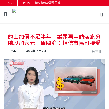
i-CABLE
HOY TV
有線寬頻及電訊服務
返回
的士加價不足半年 業界再申請落旗分
按輸入鍵開始搜尋
階段加六元 周國強：相信市民可接受
i-Cable
2022年11月25日
分享