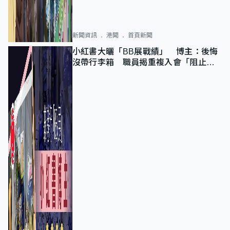
新聞資訊
港聞
首頁新聞
小紅書大曬「BB展戰績」 博主：後悔
沒帶行李箱 職員揭重複入會「阻止唔
到」