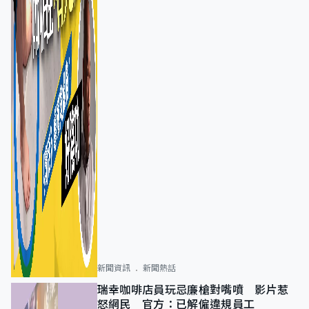
新聞資訊
新聞熱話
瑞幸咖啡店員玩忌廉槍對嘴噴 影片惹
怒網民 官方：已解僱違規員工