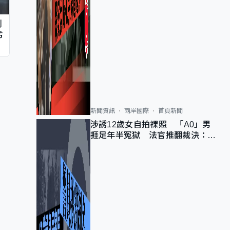
判
劣
新聞資訊
兩岸國際
首頁新聞
涉誘12歲女自拍祼照 「A0」男
捱足年半冤獄 法官推翻裁決：抄
錯標點