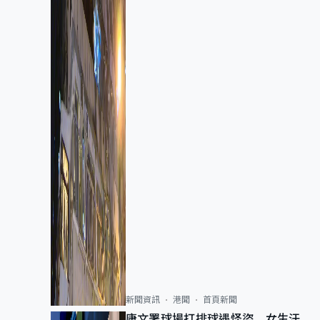
新聞資訊
港聞
首頁新聞
康文署球場打排球遇怪盜 女生汗