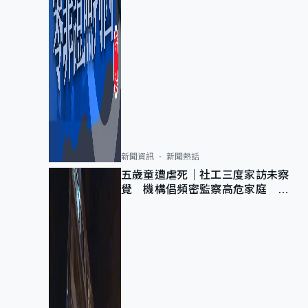
新聞資訊
新聞熱話
五歲童遭虐死｜社工三度家訪未察
覺 機構倡頻密監察高危家庭 管
浩鳴籲加強跨部門協作