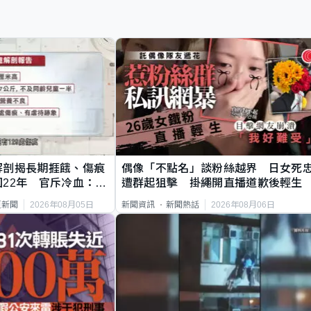
解剖揭長期捱餓、傷痕
偶像「不點名」談粉絲越界 日女死
22年 官斥冷血：同
遭群起狙擊 掛繩開直播道歉後輕生
2026年08月05日
2026年08月06日
頁新聞
新聞資訊
新聞熱話