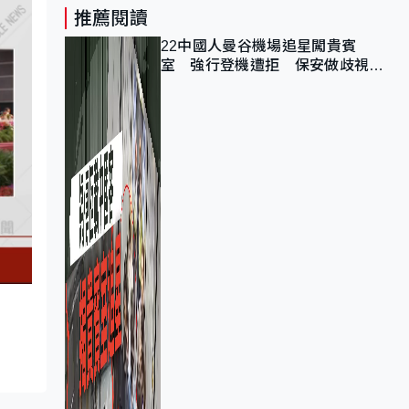
推薦閱讀
22中國人曼谷機場追星闖貴賓
室 強行登機遭拒 保安做歧視手
勢遭紀律處分