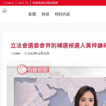
i-CABLE
HOY TV
有線寬頻及電訊服務
新聞
財經
特約內容
返回
立法會選委會界別補選候選人黃梓謙
i-Cable
2022年12月15日