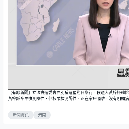
U
n
【有線新聞】立法會選委會界別補選星期日舉行，候選人黃梓謙確診
m
u
黃梓謙今早快測陰性，但核酸檢測陽性，正在家居隔離，沒有明顯病
t
e
新聞資訊
港聞