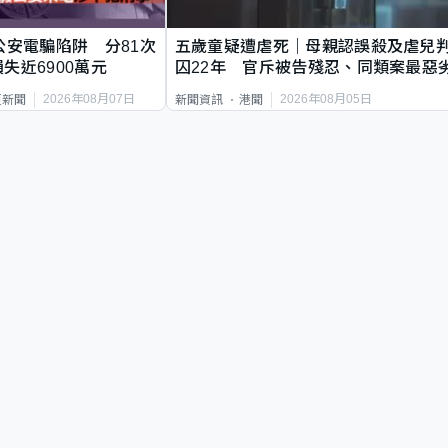
公安電騙陷阱 分81次
五歲童疑遭虐死｜母親認誤殺及虐兒
失近6900萬元
囚22年 官斥被告殘忍、同類案最惡
2026年08月07日
2026年08月05日
頁新聞
新聞資訊
港聞