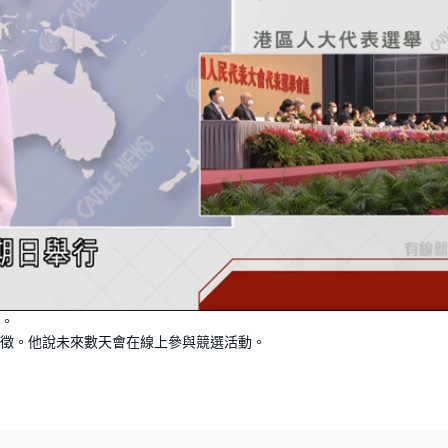
L
o
。
a
d
徵。他說未來數天會在線上參與競選活動。
e
d
:
1
0
0
.
0
0
%