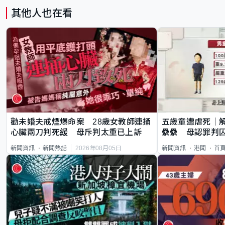
其他人也在看
勸未婚夫戒煙爆命案 28歲女教師連捅
五歲童遭虐死｜
心臟兩刀判死緩 母斥判太重已上訴
纍纍 母認罪判囚
類案最惡劣
2026年08月05日
新聞資訊
新聞熱話
新聞資訊
港聞
首