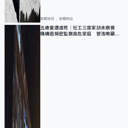
新聞資訊
新聞熱話
五歲童遭虐死｜社工三度家訪未察覺
機構倡頻密監察高危家庭 管浩鳴籲加
強跨部門協作