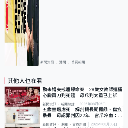
新聞資訊
港聞
首頁新聞
其他人也在看
勸未婚夫戒煙爆命案 28歲女教師連捅
心臟兩刀判死緩 母斥判太重已上訴
2026年08月05日
新聞資訊
新聞熱話
五歲童遭虐死｜解剖揭長期捱餓、傷痕
纍纍 母認罪判囚22年 官斥冷血：同
類案最惡劣
2026年08月05日
新聞資訊
港聞
首頁新聞