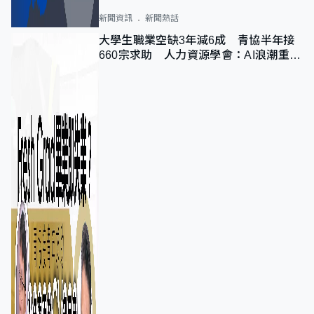
新聞資訊
新聞熱話
大學生職業空缺3年減6成 青協半年接
660宗求助 人力資源學會：AI浪潮重整
職位需求