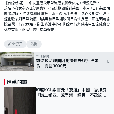
n
【有線新聞】一名女童感染甲型流感後併發休克，情況危殆。
a
m
d
u
該名13歲女童過往健康良好，潛伏期間曾到英國，本月9日在英國期
e
t
d
e
間出現咳、喉嚨痛和發燒等，兩日後面部腫脹、噁心及神智不清，
:
1
經化驗後對甲型流感H1病毒和甲型鏈球菌呈陽性反應，正在瑪麗醫
0
院留醫，情況危殆。衞生防護中心不排除病情與感染甲型流感併發
0
.
休克有關，正進行流行病學調查。
0
0
%
新聞資訊
港聞
下一則新聞
前懲教助理向囚犯提供未經批准零
食 判罰3000元
推薦閱讀
印度KOL數百元「窮遊」中國 靠接濟
「嫌三嫌四」惹爭議 網民：不歡迎劣
質旅客