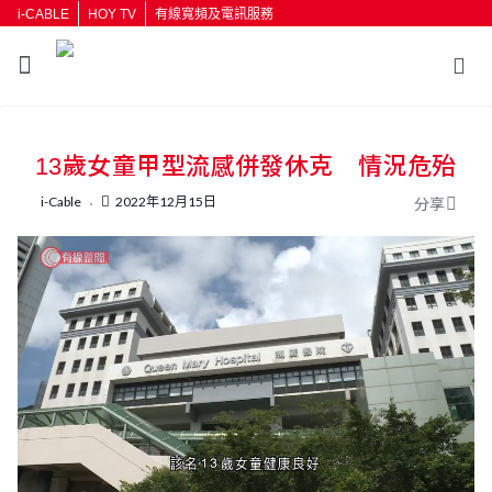
i-CABLE
HOY TV
有線寬頻及電訊服務
返回
13歲女童甲型流感併發休克 情況危殆
按輸入鍵開始搜尋
i-Cable
2022年12月15日
分享
L
U
o