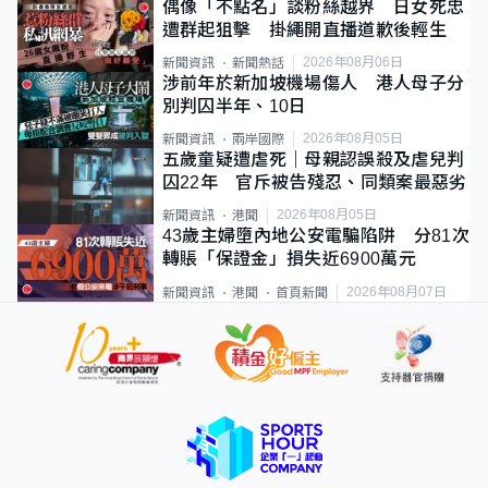
偶像「不點名」談粉絲越界 日女死忠
遭群起狙擊 掛繩開直播道歉後輕生
2026年08月06日
新聞資訊
新聞熱話
涉前年於新加坡機場傷人 港人母子分
別判囚半年、10日
2026年08月05日
新聞資訊
兩岸國際
五歲童疑遭虐死｜母親認誤殺及虐兒判
囚22年 官斥被告殘忍、同類案最惡劣
2026年08月05日
新聞資訊
港聞
43歲主婦墮內地公安電騙陷阱 分81次
轉賬「保證金」損失近6900萬元
2026年08月07日
新聞資訊
港聞
首頁新聞