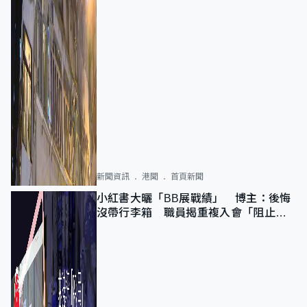
新聞資訊
港聞
首頁新聞
小紅書大曬「BB展戰績」 博主：後悔
沒帶行李箱 職員揭重複入會「阻止唔
到」