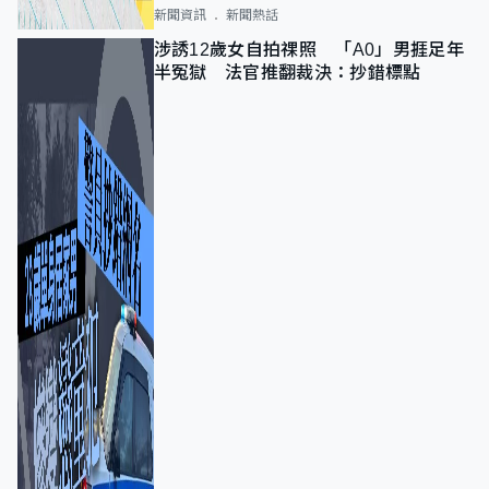
新聞資訊
新聞熱話
涉誘12歲女自拍祼照 「A0」男捱足年
半冤獄 法官推翻裁決：抄錯標點