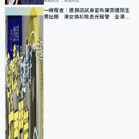
新聞資訊
新聞熱話
一線搜查｜連鎖店試身室布簾突遭陌生
男扯開 港女換衫險走光報警 全港分
店急換實體門