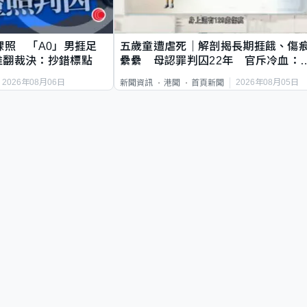
祼照 「A0」男捱足
五歲童遭虐死｜解剖揭長期捱餓、傷
推翻裁決：抄錯標點
纍纍 母認罪判囚22年 官斥冷血：
類案最惡劣
2026年08月06日
2026年08月05日
新聞資訊
港聞
首頁新聞