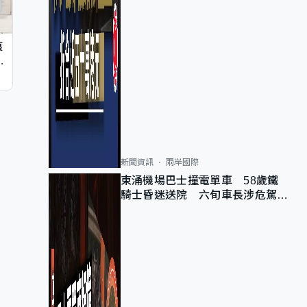
痕
同
新聞資訊
兩岸國際
東涌機場巴士撞電單車 58歲鐵
騎士昏迷送院 六旬車長涉危駕被
捕