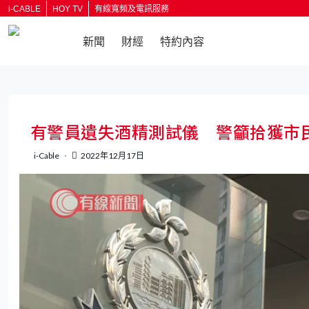
i-CABLE
HOY TV
有線寬頻及電訊服務
新聞
財經
特約內容
返回
有警員遺失酒精測試儀 警籲拾獲市
i-Cable
2022年12月17日