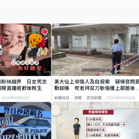
談粉絲越界 日女死忠
黃大仙上邨傷人及自殺案 疑噪音問
繩開直播道歉後輕生
動殺機 死者持菜刀斬傷樓上鄰居後
斃
2026年08月06日
2026年08月08日
新聞資訊
港聞
首頁新聞