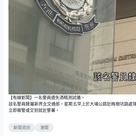
U
n
【有線新聞】一名警員遺失酒精測試儀。
m
u
該名警員隸屬新界北交通部，星期五早上於大埔公路近梅樹坑路處
t
e
立即報警或交到就近警署。
新聞資訊
港聞