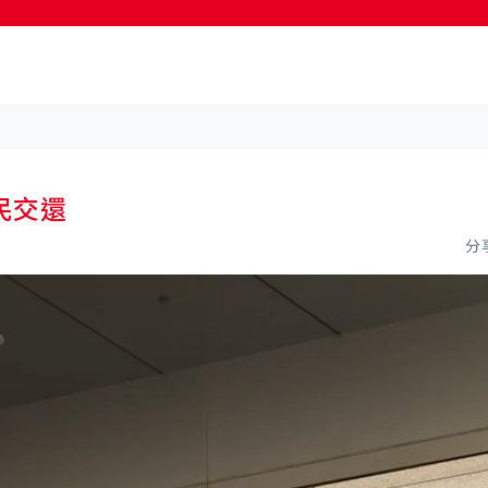
按輸入鍵開始搜尋
民交還
分