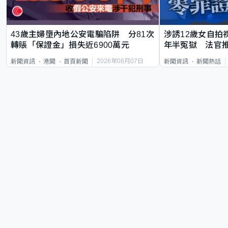
43歲主婦墮內地公安電騙陷阱 分81次
涉誘12歲女自拍
轉賬「保證金」損失近6900萬元
年半冤獄 法官
2026年08月07日
新聞資訊
港聞
首頁新聞
新聞資訊
新聞熱話