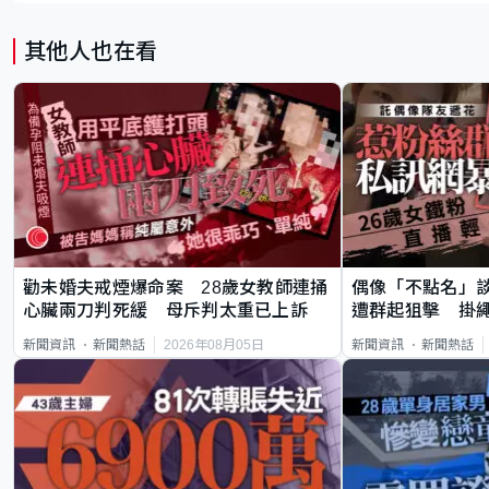
其他人也在看
勸未婚夫戒煙爆命案 28歲女教師連捅
偶像「不點名」
心臟兩刀判死緩 母斥判太重已上訴
遭群起狙擊 掛
2026年08月05日
新聞資訊
新聞熱話
新聞資訊
新聞熱話