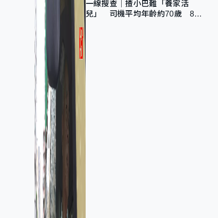
一線搜查｜揸小巴難「養家活
兒」 司機平均年齡約70歲 88
歲黃伯：希望一直揸落去