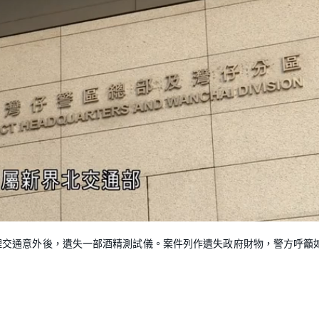
L
o
a
d
理交通意外後，遺失一部酒精測試儀。案件列作遺失政府財物，警方呼籲
e
d
:
1
0
0
.
0
0
%