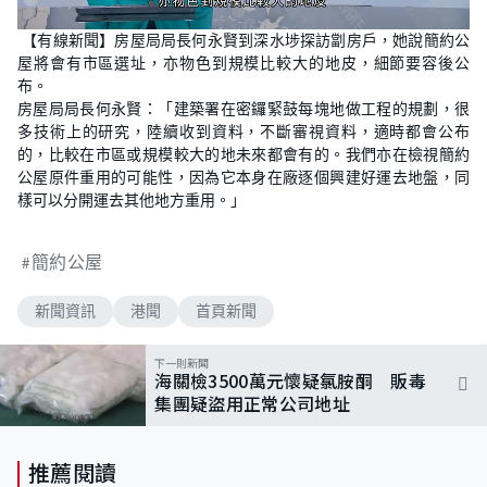
L
U
o
n
【有線新聞】房屋局局長何永賢到深水埗探訪劏房戶，她說簡約公
a
m
d
u
屋將會有市區選址，亦物色到規模比較大的地皮，細節要容後公
e
t
d
e
布。
:
9
房屋局局長何永賢：「建築署在密鑼緊鼓每塊地做工程的規劃，很
4
多技術上的研究，陸續收到資料，不斷審視資料，適時都會公布
.
1
的，比較在市區或規模較大的地未來都會有的。我們亦在檢視簡約
9
%
公屋原件重用的可能性，因為它本身在廠逐個興建好運去地盤，同
樣可以分開運去其他地方重用。」
簡約公屋
新聞資訊
港聞
首頁新聞
下一則新聞
海關檢3500萬元懷疑氯胺酮 販毒
集團疑盜用正常公司地址
推薦閱讀