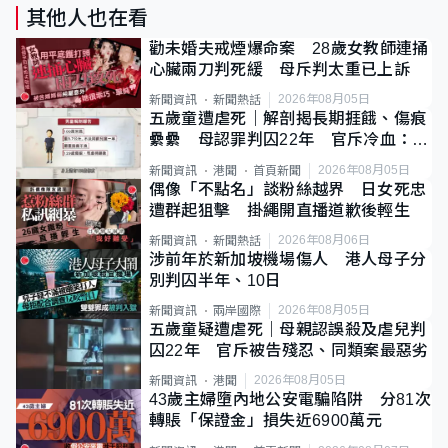
其他人也在看
勸未婚夫戒煙爆命案 28歲女教師連捅
心臟兩刀判死緩 母斥判太重已上訴
2026年08月05日
新聞資訊
新聞熱話
五歲童遭虐死｜解剖揭長期捱餓、傷痕
纍纍 母認罪判囚22年 官斥冷血：同
類案最惡劣
2026年08月05日
新聞資訊
港聞
首頁新聞
偶像「不點名」談粉絲越界 日女死忠
遭群起狙擊 掛繩開直播道歉後輕生
2026年08月06日
新聞資訊
新聞熱話
涉前年於新加坡機場傷人 港人母子分
別判囚半年、10日
2026年08月05日
新聞資訊
兩岸國際
五歲童疑遭虐死｜母親認誤殺及虐兒判
囚22年 官斥被告殘忍、同類案最惡劣
2026年08月05日
新聞資訊
港聞
43歲主婦墮內地公安電騙陷阱 分81次
轉賬「保證金」損失近6900萬元