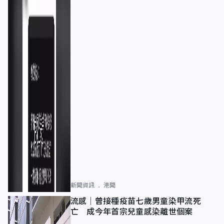
新聞資訊
港聞
流感｜曾接種疫苗七歲男童染甲流死
亡 成今年首宗兒童感染離世個案