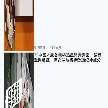
新聞資訊
兩岸國際
22中國人曼谷機場追星闖貴賓室 強行
登機遭拒 保安做歧視手勢遭紀律處分