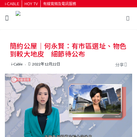
i-CABLE
HOY TV
有線寬頻及電訊服務
返回
簡約公屋｜何永賢：有市區選址、物色
按輸入鍵開始搜尋
到較大地皮 細節待公布
i-Cable
2022年12月22日
分享