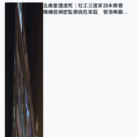
五歲童遭虐死｜社工三度家訪未察覺
機構倡頻密監察高危家庭 管浩鳴籲加
強跨部門協作