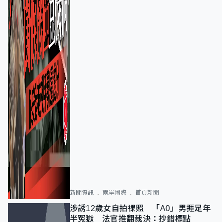
新聞資訊
兩岸國際
首頁新聞
涉誘12歲女自拍祼照 「A0」男捱足年
半冤獄 法官推翻裁決：抄錯標點