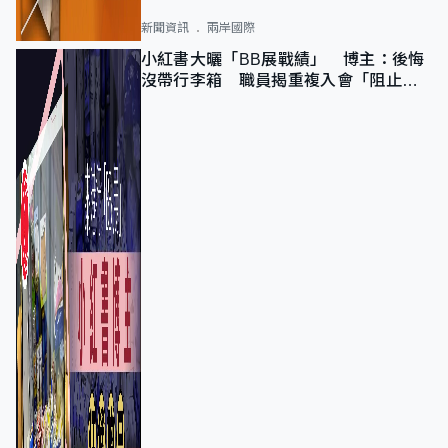
新聞資訊
兩岸國際
小紅書大曬「BB展戰績」 博主：後悔
沒帶行李箱 職員揭重複入會「阻止唔
到」