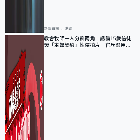
新聞資訊
港聞
教會牧師一人分飾兩角 誘騙15歲信徒
簽「主奴契約」性侵拍片 官斥濫用教
友信任、二審判囚9年