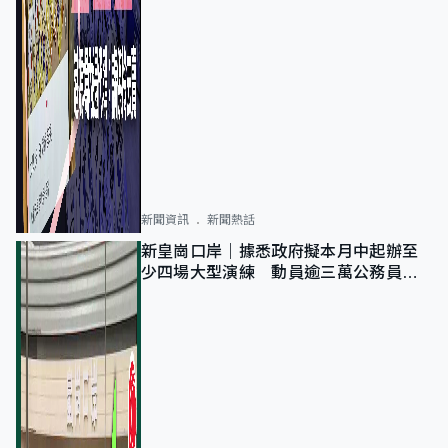
新聞資訊
新聞熱話
新皇崗口岸｜據悉政府擬本月中起辦至
少四場大型演練 動員逾三萬公務員人
次測試