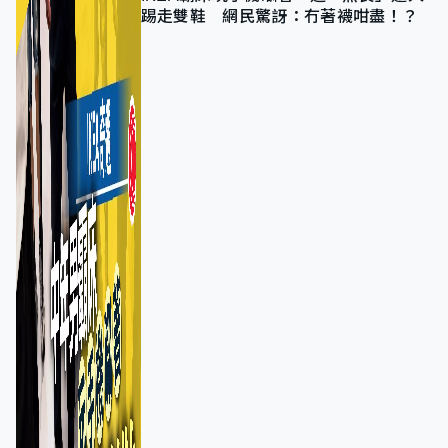
踢走雙鞋 網民驚訝：冇著襪咁盡！？