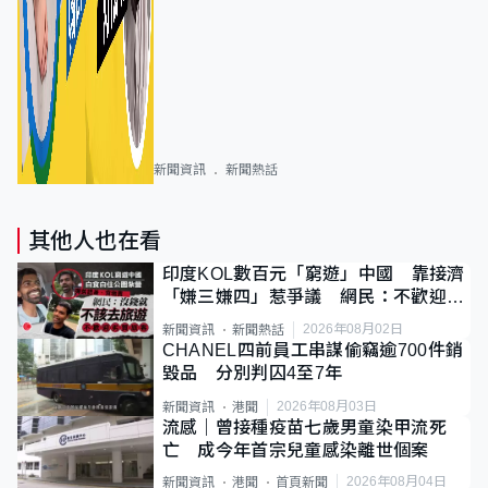
新聞資訊
新聞熱話
其他人也在看
印度KOL數百元「窮遊」中國 靠接濟
「嫌三嫌四」惹爭議 網民：不歡迎劣
質旅客
2026年08月02日
新聞資訊
新聞熱話
CHANEL四前員工串謀偷竊逾700件銷
毀品 分別判囚4至7年
2026年08月03日
新聞資訊
港聞
流感｜曾接種疫苗七歲男童染甲流死
亡 成今年首宗兒童感染離世個案
2026年08月04日
新聞資訊
港聞
首頁新聞