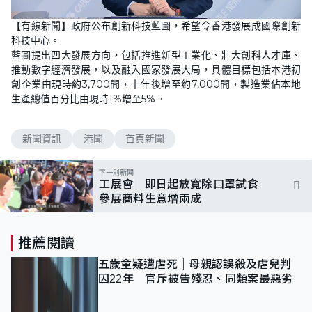
L
U
o
n
【有線新聞】政府公布創新科技藍圖，希望令香港發展成國際創新
a
m
d
u
科技中心。
e
t
d
e
藍圖提出四大發展方向，包括推進新型工業化、壯大創科人才庫、
:
1
推動數字經濟發展，以及融入國家發展大局，具體目標包括本港初
0
創企業由現時約3,700間，十年後增至約7,000間，製造業佔本地
0
.
生產總值百分比由現時1%增至5%。
0
0
%
新聞資訊
港聞
首頁新聞
下一則新聞
工展會｜即日起放寬除口罩試食
參展商料生意增兩成
推薦閱讀
五歲童疑遭虐死｜母親認誤殺及虐兒判
囚22年 官斥被告殘忍、同類案最惡劣