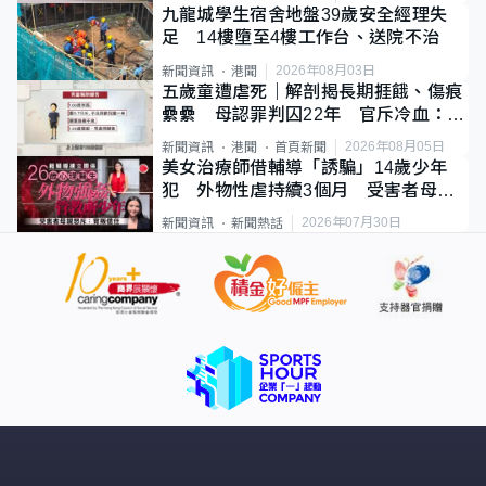
九龍城學生宿舍地盤39歲安全經理失
足 14樓墮至4樓工作台、送院不治
2026年08月03日
新聞資訊
港聞
五歲童遭虐死｜解剖揭長期捱餓、傷痕
纍纍 母認罪判囚22年 官斥冷血：同
類案最惡劣
2026年08月05日
新聞資訊
港聞
首頁新聞
美女治療師借輔導「誘騙」14歲少年
犯 外物性虐持續3個月 受害者母：
要保護其他人
2026年07月30日
新聞資訊
新聞熱話