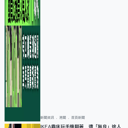
新聞資訊
港聞
首頁新聞
IKEA霸床玩手機瞓著 遭「無良」途人