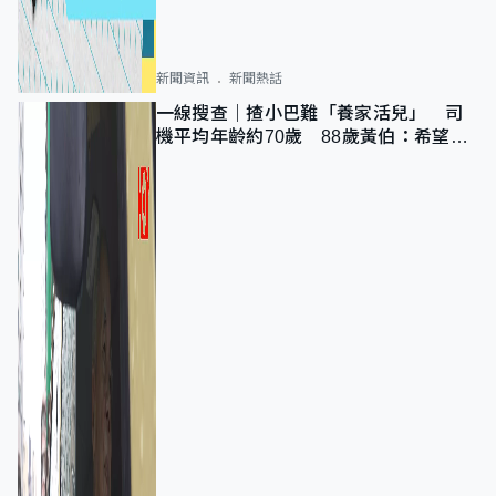
新聞資訊
新聞熱話
一線搜查｜揸小巴難「養家活兒」 司
機平均年齡約70歲 88歲黃伯：希望一
直揸落去