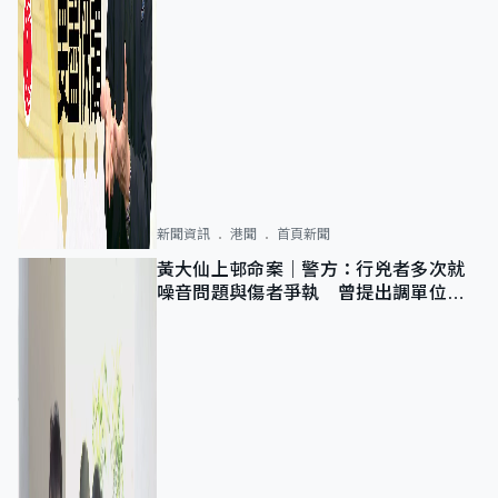
新聞資訊
港聞
首頁新聞
黃大仙上邨命案｜警方：行兇者多次就
噪音問題與傷者爭執 曾提出調單位已
獲批