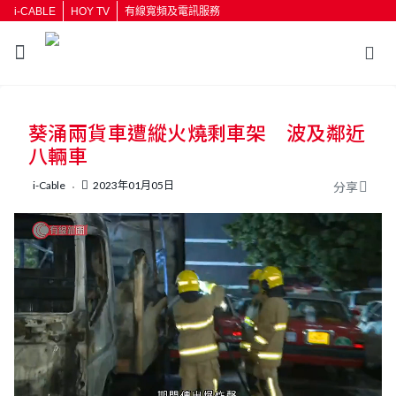
i-CABLE
HOY TV
有線寬頻及電訊服務
返回
葵涌兩貨車遭縱火燒剩車架 波及鄰近
按輸入鍵開始搜尋
八輛車
i-Cable
2023年01月05日
分享