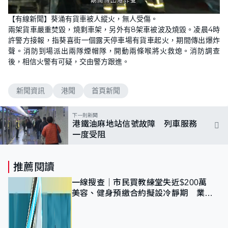
L
U
o
n
【有線新聞】葵涌有貨車被人縱火，無人受傷。
a
m
d
u
兩架貨車嚴重焚毀，燒剩車架，另外有8架車被波及燒毀。凌晨4時
e
t
d
e
許警方接報，指葵喜街一個露天停車場有貨車起火，期間傳出爆炸
:
1
聲。消防到場派出兩隊煙帽隊，開動兩條喉將火救熄。消防調查
0
後，相信火警有可疑，交由警方跟進。
0
.
0
0
%
新聞資訊
港聞
首頁新聞
下一則新聞
港鐵油麻地站信號故障 列車服務
一度受阻
推薦閱讀
一線搜查｜市民買教練堂失近$200萬
美容、健身預繳合約擬設冷靜期 業界
憂退款計法對商戶不公