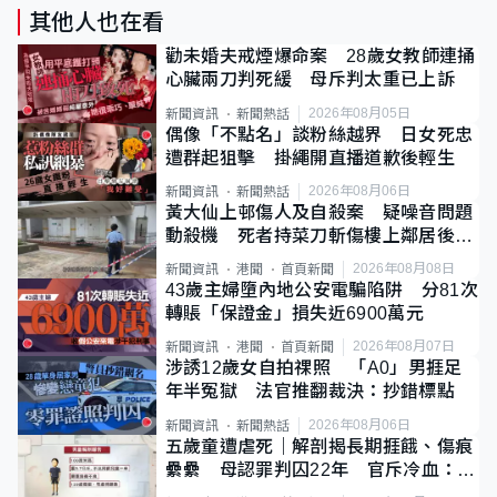
其他人也在看
勸未婚夫戒煙爆命案 28歲女教師連捅
心臟兩刀判死緩 母斥判太重已上訴
2026年08月05日
新聞資訊
新聞熱話
偶像「不點名」談粉絲越界 日女死忠
遭群起狙擊 掛繩開直播道歉後輕生
2026年08月06日
新聞資訊
新聞熱話
黃大仙上邨傷人及自殺案 疑噪音問題
動殺機 死者持菜刀斬傷樓上鄰居後墮
斃
2026年08月08日
新聞資訊
港聞
首頁新聞
43歲主婦墮內地公安電騙陷阱 分81次
轉賬「保證金」損失近6900萬元
2026年08月07日
新聞資訊
港聞
首頁新聞
涉誘12歲女自拍祼照 「A0」男捱足
年半冤獄 法官推翻裁決：抄錯標點
2026年08月06日
新聞資訊
新聞熱話
五歲童遭虐死｜解剖揭長期捱餓、傷痕
纍纍 母認罪判囚22年 官斥冷血：同
類案最惡劣