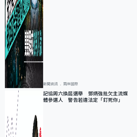
新聞資訊
兩岸國際
記協周六換屆選舉 鄧炳強批欠主流媒
體參選人 警告若違法定「釘死你」