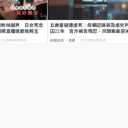
談粉絲越界 日女死忠
五歲童疑遭虐死｜母親認誤殺及虐兒
繩開直播道歉後輕生
囚22年 官斥被告殘忍、同類案最惡
2026年08月06日
2026年08月05日
新聞資訊
港聞