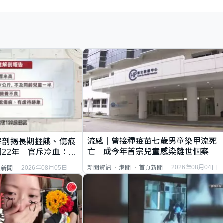
流感｜曾接種疫苗七歲男童染甲流死
解剖揭長期捱餓、傷痕
亡 成今年首宗兒童感染離世個案
22年 官斥冷血：同
2026年08月04日
新聞資訊
港聞
首頁新聞
2026年08月05日
頁新聞