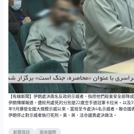
【有線新聞】伊朗處決兩名反政府示威者，指控他們殺害安全部隊成
伊朗傳媒報道，遭絞刑處死的分別是22歲空手道冠軍卡拉米，以及3
年9月爆發全國大規模示威以來，當局至今處決4名示威者。聯合國
伊朗停止對示威者執行死刑。美、英、法亦譴責處決做法。
新聞資訊
兩岸國際