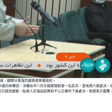
員，國際社會強烈譴責德黑蘭政府。
9歲的侯賽因，涉嫌去年11月示威期間殺害一名民兵，當地周六被處決。
表示感到遺憾，指兩人在強迫認罪和不公正審判下被處決。歐盟表示震驚