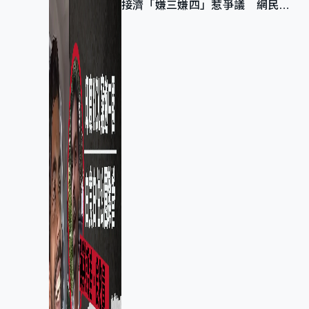
接濟「嫌三嫌四」惹爭議 網民：
不歡迎劣質旅客