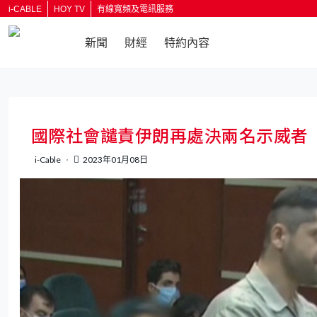
i-CABLE
HOY TV
有線寬頻及電訊服務
新聞
財經
特約內容
返回
國際社會譴責伊朗再處決兩名示威者
i-Cable
2023年01月08日