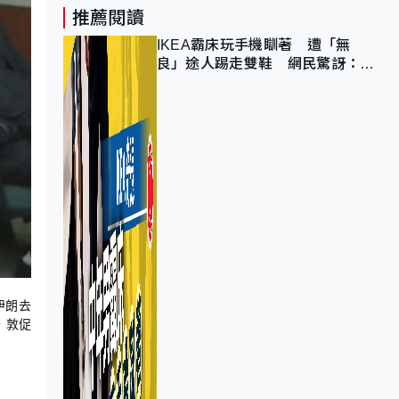
推薦閱讀
IKEA霸床玩手機瞓著 遭「無
良」途人踢走雙鞋 網民驚訝：冇
著襪咁盡！？
伊朗去
，敦促