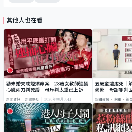
其他人也在看
勸未婚夫戒煙爆命案 28歲女教師連捅
五歲童遭虐死｜
心臟兩刀判死緩 母斥判太重已上訴
纍纍 母認罪判囚
類案最惡劣
2026年08月05日
新聞資訊
新聞熱話
新聞資訊
港聞
首