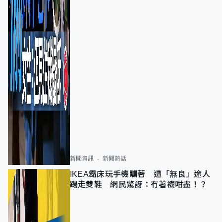
新聞資訊
新聞熱話
IKEA霸床玩手機瞓著 遭「無良」途人
踢走雙鞋 網民驚訝：冇著襪咁盡！？