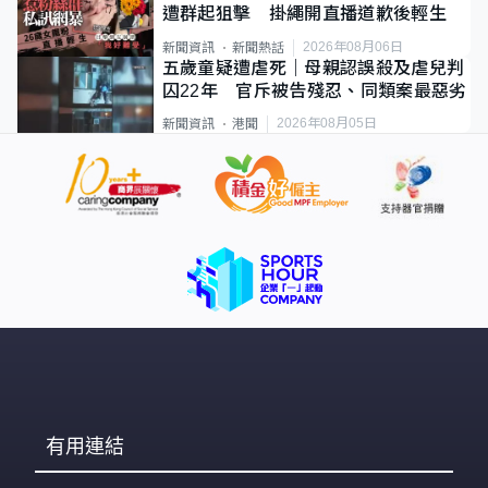
遭群起狙擊 掛繩開直播道歉後輕生
2026年08月06日
新聞資訊
新聞熱話
五歲童疑遭虐死｜母親認誤殺及虐兒判
囚22年 官斥被告殘忍、同類案最惡劣
2026年08月05日
新聞資訊
港聞
有用連結