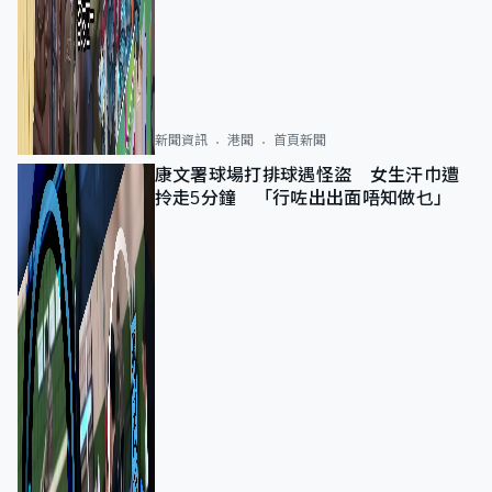
新聞資訊
港聞
首頁新聞
康文署球場打排球遇怪盜 女生汗巾遭
拎走5分鐘 「行咗出出面唔知做乜」