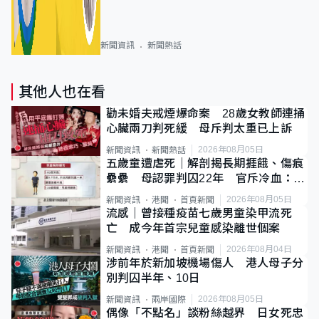
新聞資訊
新聞熱話
其他人也在看
勸未婚夫戒煙爆命案 28歲女教師連捅
心臟兩刀判死緩 母斥判太重已上訴
2026年08月05日
新聞資訊
新聞熱話
五歲童遭虐死｜解剖揭長期捱餓、傷痕
纍纍 母認罪判囚22年 官斥冷血：同
類案最惡劣
2026年08月05日
新聞資訊
港聞
首頁新聞
流感｜曾接種疫苗七歲男童染甲流死
亡 成今年首宗兒童感染離世個案
2026年08月04日
新聞資訊
港聞
首頁新聞
涉前年於新加坡機場傷人 港人母子分
別判囚半年、10日
2026年08月05日
新聞資訊
兩岸國際
偶像「不點名」談粉絲越界 日女死忠