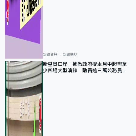
新聞資訊
新聞熱話
新皇崗口岸｜據悉政府擬本月中起辦至
少四場大型演練 動員逾三萬公務員人
次測試