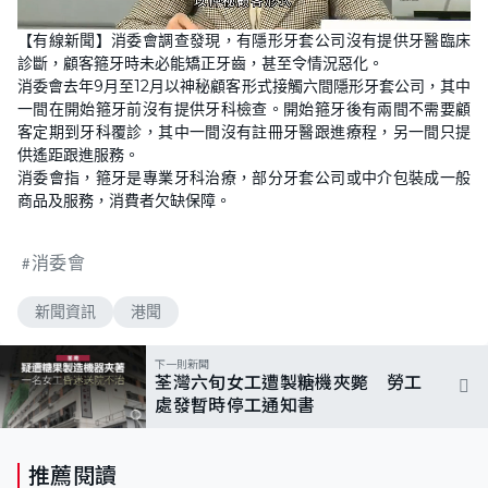
L
U
o
n
【有線新聞】消委會調查發現，有隱形牙套公司沒有提供牙醫臨床
a
m
d
u
診斷，顧客箍牙時未必能矯正牙齒，甚至令情況惡化。
e
t
d
e
消委會去年9月至12月以神秘顧客形式接觸六間隱形牙套公司，其中
:
5
一間在開始箍牙前沒有提供牙科檢查。開始箍牙後有兩間不需要顧
7
客定期到牙科覆診，其中一間沒有註冊牙醫跟進療程，另一間只提
.
4
供遙距跟進服務。
5
%
消委會指，箍牙是專業牙科治療，部分牙套公司或中介包裝成一般
商品及服務，消費者欠缺保障。
消委會
新聞資訊
港聞
下一則新聞
荃灣六旬女工遭製糖機夾斃 勞工
處發暫時停工通知書
推薦閱讀