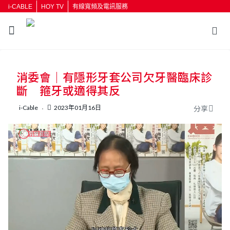
i-CABLE
HOY TV
有線寬頻及電訊服務
返回
消委會｜有隱形牙套公司欠牙醫臨床診
按輸入鍵開始搜尋
斷 箍牙或適得其反
i-Cable
2023年01月16日
分享