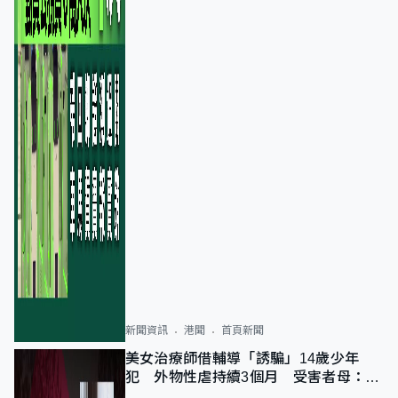
新聞資訊
港聞
首頁新聞
美女治療師借輔導「誘騙」14歲少年
犯 外物性虐持續3個月 受害者母：要
保護其他人