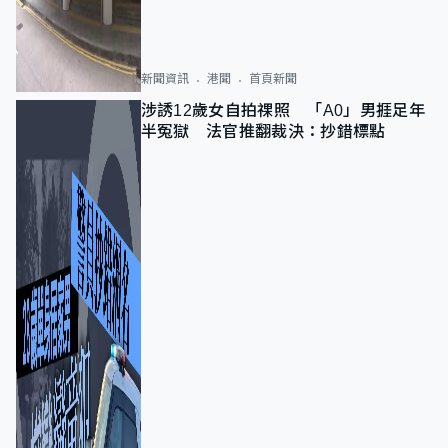
新聞資訊
港聞
首頁新聞
涉誘12歲女自拍祼照 「A0」男捱足年
半冤獄 法官推翻裁決：抄錯標點