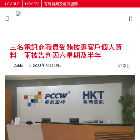
i-CABLE
HOY TV
有線寬頻及電訊服務
返回
三名電訊商職員受賄披露客戶個人資
按輸入鍵開始搜尋
料 兩被告判囚六星期及半年
i-Cable
2023年01月19日
分享