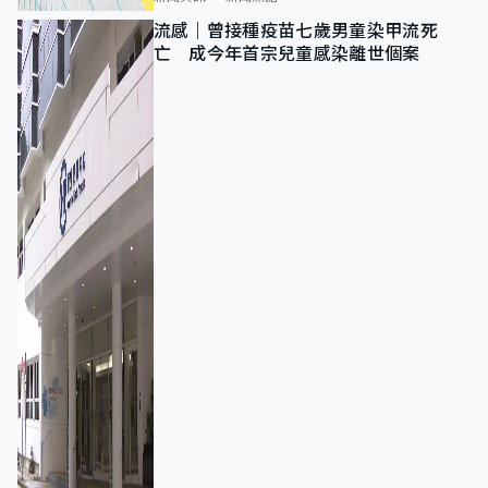
流感｜曾接種疫苗七歲男童染甲流死
亡 成今年首宗兒童感染離世個案