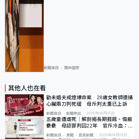
新聞資訊
兩岸國際
其他人也在看
勸未婚夫戒煙爆命案 28歲女教師連捅
心臟兩刀判死緩 母斥判太重已上訴
2026年08月05日
新聞資訊
新聞熱話
五歲童遭虐死｜解剖揭長期捱餓、傷痕
纍纍 母認罪判囚22年 官斥冷血：同
類案最惡劣
2026年08月05日
新聞資訊
港聞
首頁新聞