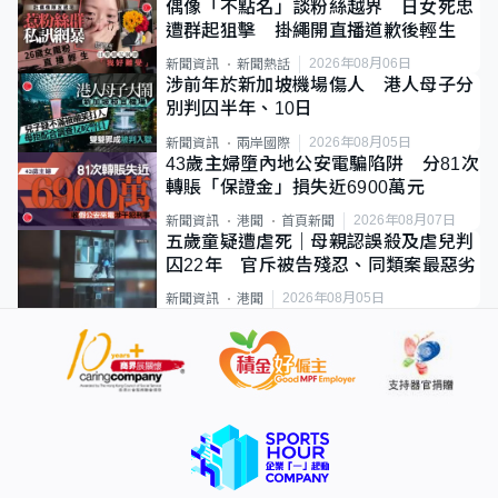
偶像「不點名」談粉絲越界 日女死忠
遭群起狙擊 掛繩開直播道歉後輕生
2026年08月06日
新聞資訊
新聞熱話
涉前年於新加坡機場傷人 港人母子分
別判囚半年、10日
2026年08月05日
新聞資訊
兩岸國際
43歲主婦墮內地公安電騙陷阱 分81次
轉賬「保證金」損失近6900萬元
2026年08月07日
新聞資訊
港聞
首頁新聞
五歲童疑遭虐死｜母親認誤殺及虐兒判
囚22年 官斥被告殘忍、同類案最惡劣
2026年08月05日
新聞資訊
港聞