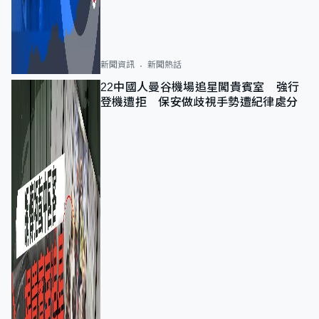
新聞資訊
新聞熱話
22中國人曼谷機場追星闖貴賓室 強行
登機遭拒 保安做歧視手勢遭紀律處分