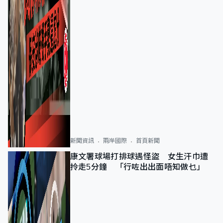
新聞資訊
兩岸國際
首頁新聞
康文署球場打排球遇怪盜 女生汗巾遭
拎走5分鐘 「行咗出出面唔知做乜」