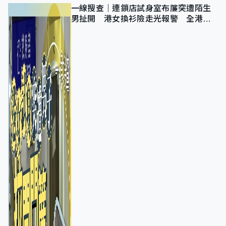
一線搜查｜連鎖店試身室布簾突遭陌生
男扯開 港女換衫險走光報警 全港分
店急換實體門