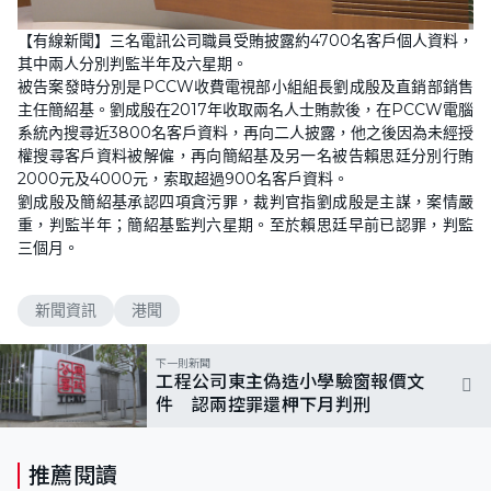
【有線新聞】三名電訊公司職員受賄披露約4700名客戶個人資料，
其中兩人分別判監半年及六星期。
被告案發時分別是PCCW收費電視部小組組長劉成殷及直銷部銷售
主任簡紹基。劉成殷在2017年收取兩名人士賄款後，在PCCW電腦
系統內搜尋近3800名客戶資料，再向二人披露，他之後因為未經授
權搜尋客戶資料被解僱，再向簡紹基及另一名被告賴思廷分別行賄
2000元及4000元，索取超過900名客戶資料。
劉成殷及簡紹基承認四項貪污罪，裁判官指劉成殷是主謀，案情嚴
重，判監半年；簡紹基監判六星期。至於賴思廷早前已認罪，判監
三個月。
新聞資訊
港聞
下一則新聞
工程公司東主偽造小學驗窗報價文
件 認兩控罪還柙下月判刑
推薦閱讀