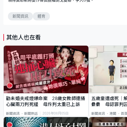
新聞資訊
體育
其他人也在看
勸未婚夫戒煙爆命案 28歲女教師連捅
五歲童遭虐死｜
心臟兩刀判死緩 母斥判太重已上訴
纍纍 母認罪判囚
類案最惡劣
2026年08月05日
新聞資訊
新聞熱話
新聞資訊
港聞
首