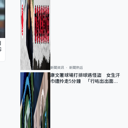
判
劣
新聞資訊
新聞熱話
康文署球場打排球遇怪盜 女生汗
巾遭拎走5分鐘 「行咗出出面唔
知做乜」