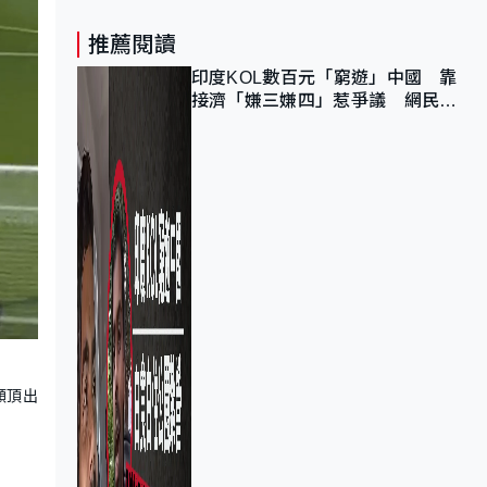
推薦閱讀
印度KOL數百元「窮遊」中國 靠
接濟「嫌三嫌四」惹爭議 網民：
不歡迎劣質旅客
額頂出