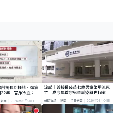
流感｜曾接種疫苗七歲男童染甲流死
解剖揭長期捱餓、傷痕
亡 成今年首宗兒童感染離世個案
22年 官斥冷血：同
2026年08月04日
新聞資訊
港聞
首頁新聞
2026年08月05日
頁新聞