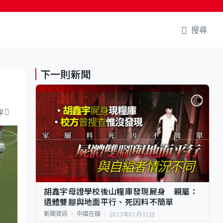
搜尋
下一則新聞
享
胡鑫宇母證學校後山糧庫發現屍身 親屬：
遺體雙腳與地面平行、死因料不簡單
2023年01月31日
新聞資訊
中國在線