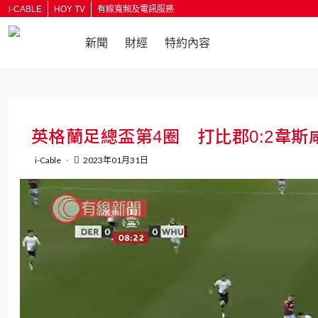
i-CABLE
HOY TV
有線寬頻及電訊服務
新聞
財經
特約內容
返回
英格蘭足總盃第4圈 打比郡0:2韋斯
i-Cable
2023年01月31日