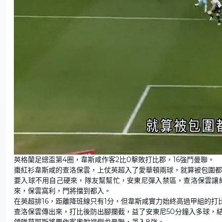
L
U
o
n
英格蘭足總盃第4圈，韋斯咸作客2比0擊敗打比郡，16強鬥曼聯。
a
m
d
u
棗紅衫韋斯咸的查洛保雲，上仗英超入了愛華頓兩球，就算被包圍都
e
t
d
e
:
要入球不用自己硬來，隊友幫幫忙，安東尼彈入禁區，查洛保雲讓給
4
9
來，保雲窩利，門將擋到都入。
.
0
在英超排16，距離降班線只有1分，但韋斯咸實力始終高過甲組的打
9
%
查洛保雲傳出來，打比後防出腳攔截，益了安東尼50分鐘入多球，結
領隊莫耶斯將要作客奧脫福倒戈曼聯，爭入8強。