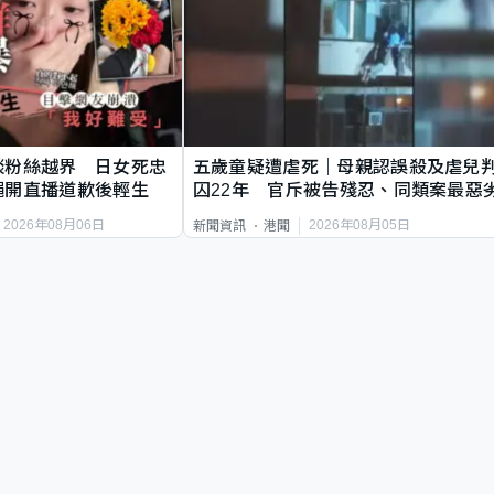
談粉絲越界 日女死忠
五歲童疑遭虐死｜母親認誤殺及虐兒
繩開直播道歉後輕生
囚22年 官斥被告殘忍、同類案最惡
2026年08月06日
2026年08月05日
新聞資訊
港聞