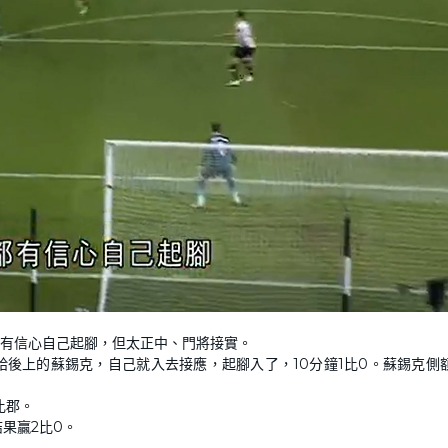
有信心自己起腳，但太正中、門將接實。
後上的蘇錫克，自己就入去接應，起腳入了，10分鐘1比0。蘇錫克側
比郡。
果贏2比0。