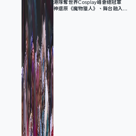
港隊奪世界Cosplay峰會總冠軍
神還原《魔物獵人》、舞台融入獅
子山 參賽者：讓大家認識香港