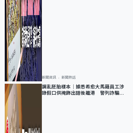
新聞資訊
新聞熱話
調亂胚胎樣本｜據悉希愈大馬籍員工涉
錄假口供掩飾出錯後離港 警列詐騙
正通緝在逃人士