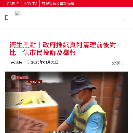
i-CABLE
HOY TV
有線寬頻及電訊服務
返回
衛生黑點｜政府推網頁列清理前後對
按輸入鍵開始搜尋
比 供市民投訴及舉報
i-Cable
2023年01月31日
分享