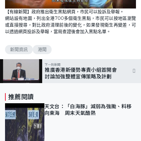
L
U
o
n
【有線新聞】政府推出衛生黑點網頁，市民可以投訴及舉報。
a
m
d
u
網站設有地圖，列出全港700多個衛生黑點，市民可以按地區瀏覽
e
t
d
e
或直接搜尋，對比政府清理前後的變化，如果發現衛生再變差，可
:
1
以透過網頁投訴及舉報，當局查證後會加入黑點名單。
0
0
.
0
新聞資訊
港聞
0
%
下一則新聞
推廣香港新優勢專責小組首開會
討論加強整體宣傳策略及計劃
推薦閱讀
天文台：「白海豚」減弱為強颱、料移
向東海 周末天氣酷熱