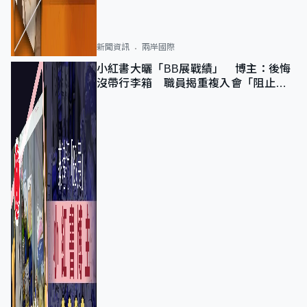
新聞資訊
兩岸國際
小紅書大曬「BB展戰績」 博主：後悔
沒帶行李箱 職員揭重複入會「阻止唔
到」