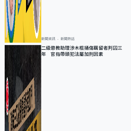
新聞資訊
新聞熱話
二級懲教助理涉木棍捅傷羈留者判囚三
年 官指帶頭犯法屬加刑因素