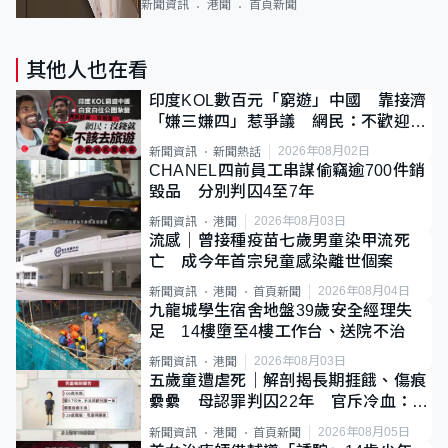
新聞資訊
港聞
首頁新聞
其他人也在看
印度KOL數百元「窮遊」中國 靠接濟
「嫌三嫌四」惹爭議 網民：不歡迎劣
質旅客
2026年08月02日
新聞資訊
新聞熱話
CHANEL四前員工串謀偷竊逾700件銷
毀品 分別判囚4至7年
2026年08月03日
新聞資訊
港聞
流感｜曾接種疫苗七歲男童染甲流死
亡 成今年首宗兒童感染離世個案
2026年08月04日
新聞資訊
港聞
首頁新聞
九龍城學生宿舍地盤39歲安全經理失
足 14樓墮至4樓工作台、送院不治
2026年08月03日
新聞資訊
港聞
五歲童遭虐死｜解剖揭長期捱餓、傷痕
纍纍 母認罪判囚22年 官斥冷血：同
類案最惡劣
2026年08月05日
新聞資訊
港聞
首頁新聞