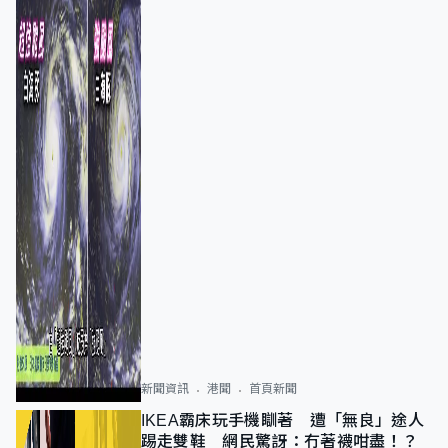
新聞資訊
港聞
首頁新聞
IKEA霸床玩手機瞓著 遭「無良」途人
踢走雙鞋 網民驚訝：冇著襪咁盡！？