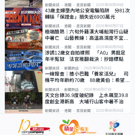
斃
2026年08月08日
新聞資訊
港聞
首頁新聞
43歲主婦墮內地公安電騙陷阱 分81次
轉賬「保證金」損失近6900萬元
2026年08月07日
新聞資訊
港聞
首頁新聞
極端酷熱｜六旬外籍漢大埔船灣行山疑
中暑亡 山藝教練：高溫高濕度不宜遠
足
2026年08月09日
新聞資訊
港聞
首頁新聞
涉誘12歲女自拍祼照 「A0」男捱足
年半冤獄 法官推翻裁決：抄錯標點
2026年08月06日
新聞資訊
新聞熱話
一線搜查｜揸小巴難「養家活兒」 司
機平均年齡約70歲 88歲黃伯：希望一
直揸落去
2026年08月07日
新聞資訊
新聞熱話
天文台錄36.9度破紀錄 上水飆至39.8
度創全港新高 大埔行山客中暑不治
2026年08月09日
新聞資訊
港聞
首頁新聞