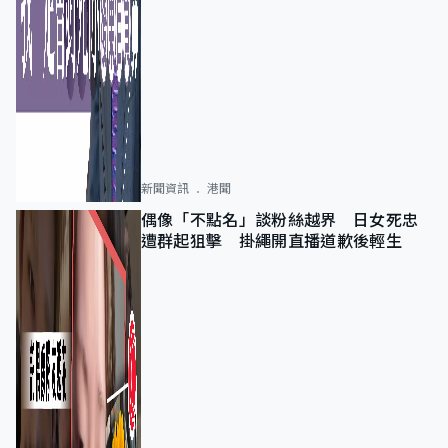
新聞資訊
港聞
偶像「不點名」談粉絲越界 日女死忠
遭群起狙擊 掛繩開直播道歉後輕生