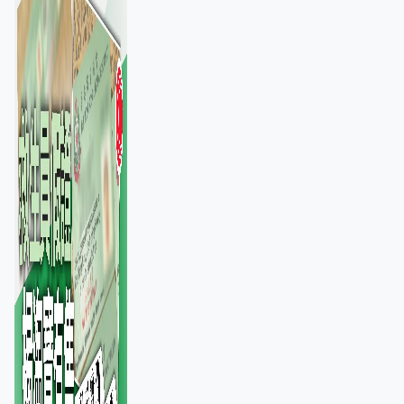
池」沒做足檢查