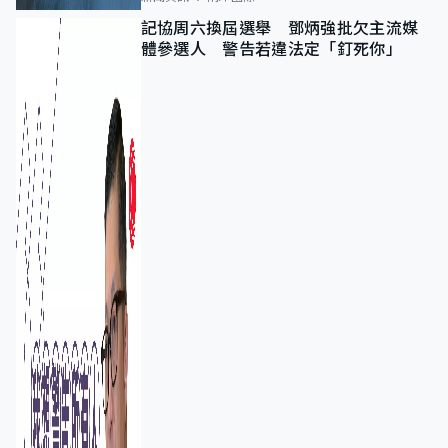
記協周六換屆選舉 鄧炳強批欠主流媒
體參選人 警告若違法定「釘死你」