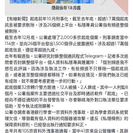
L
U
o
n
【有線新聞】起底前年10月刑事化，截至去年底，超過1.7萬個起底
a
m
d
u
訊息被要求刪除，涉及26個網上平台，私隱專員公署指有頻道整個
e
t
d
e
被刪除。
:
2
截至去年12月底，公署處理了2,000多宗起底個案，刑事調查當中
4
114宗，並向26個平台發出1,500個停止披露通知，涉及超過1.7萬個
.
0
起底信息，遵從率超過九成。
0
%
去年有報道指，公署研究封鎖整個通訊程式Telegram，記者多次追
問會否封鎖整個平台。個人資料私隱專員鍾麗玲：「個別頻道我不
想在此評論，因為涉及執法工作，有些頻道不只移除一個起底訊
息，或者甚至整個頻道都移除了，如果有這情況，即我們執法已經
有成效，就不需要考慮更進一步的行動。」
起底個案32宗轉介警方跟進，12人被捕、2人罪成，其中一人判監8
個月。公署指案件主要透過社交平台及即時通訊軟件「起底」，已
經向不遵從通知的平台發警告信，亦會聯絡海外對口執法單位要求
協助，至今執法成效顯著。
公署亦調查香港銀行學會一宗資料外洩事故，認為學會資訊系統管
理欠佳，導致載有個人資料的伺服器被攻擊，違反《私隱條例》的
保障資料原則，已經發出執行通知要求糾正。
去年共有105宗資料外洩事故通報，當中41宗來自公營機構，其餘