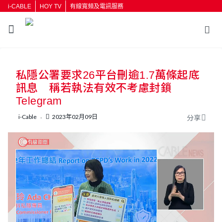
i-CABLE
HOY TV
有線寬頻及電訊服務
返回
私隱公署要求26平台刪逾1.7萬條起底
按輸入鍵開始搜尋
訊息 稱若執法有效不考慮封鎖
Telegram
i-Cable
2023年02月09日
分享