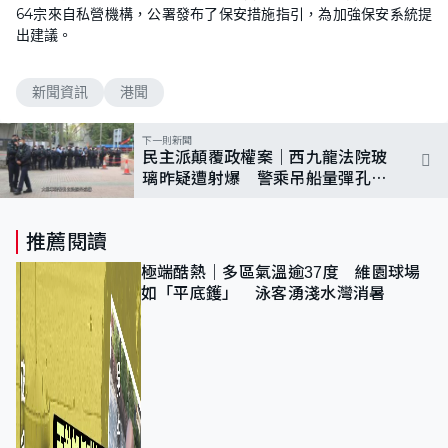
64宗來自私營機構，公署發布了保安措施指引，為加強保安系統提
出建議。
新聞資訊
港聞
下一則新聞
民主派顛覆政權案｜西九龍法院玻
璃昨疑遭射爆 警乘吊船量彈孔
未有人被捕
推薦閱讀
極端酷熱｜多區氣溫逾37度 維園球場
如「平底鑊」 泳客湧淺水灣消暑