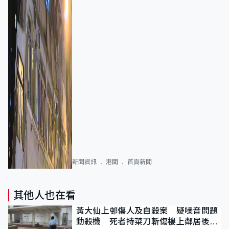
新聞資訊
港聞
首頁新聞
其他人也在看
黃大仙上邨傷人及自殺案 疑噪音問題
動殺機 死者持菜刀斬傷樓上鄰居後墮