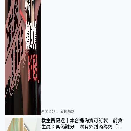
新聞資訊
新聞熱話
救生員假證｜本台揭淘寶可訂製 前救
生員：真偽難分 爆有外判商為免「封