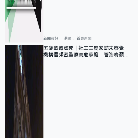
新聞資訊
港聞
首頁新聞
五歲童遭虐死｜社工三度家訪未察覺
機構倡頻密監察高危家庭 管浩鳴籲加
強跨部門協作